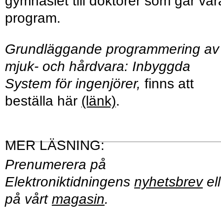
gymnasiet till doktorer som går vår
program.
Grundläggande programmering av
mjuk- och hårdvara: Inbyggda
System för ingenjörer,
finns att
beställa här
(länk)
.
Prenumerera på
Elektroniktidningens
nyhetsbrev
ell
på vårt
magasin
.