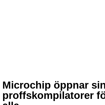
Microchip öppnar si
proffskompilatorer f