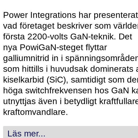
Power Integrations har presenterat
vad företaget beskriver som värld
första 2200-volts GaN-teknik. Det
nya PowiGaN-steget flyttar
galliumnitrid in i spänningsområde
som hittills i huvudsak dominerats 
kiselkarbid (SiC), samtidigt som de
höga switchfrekvensen hos GaN k
utnyttjas även i betydligt kraftfullar
kraftomvandlare.
Läs mer...