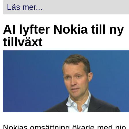
Läs mer...
AI lyfter Nokia till ny
tillväxt
Nokias omsättning ökade med nio