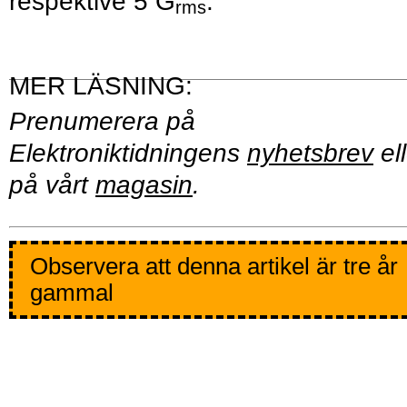
respektive 5 G
.
rms
Prenumerera på
Elektroniktidningens
nyhetsbrev
ell
på vårt
magasin
.
Observera att denna artikel är tre år
gammal