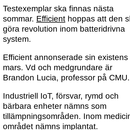
Test­exemplar ska finnas nästa
sommar.
Efficient
hoppas att den s
göra revo­lution inom batteri­drivna
system.
Efficient annon­serade sin existens 
mars. Vd och medgrundare är
Brandon Lucia, professor på CMU.
Industriell IoT, försvar, rymd och
bärbara enheter nämns som
tillämpnings­områden. Inom medici
området nämns implantat.