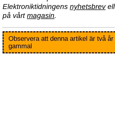
Elektroniktidningens
nyhetsbrev
ell
på vårt
magasin
.
Observera att denna artikel är två år
gammal