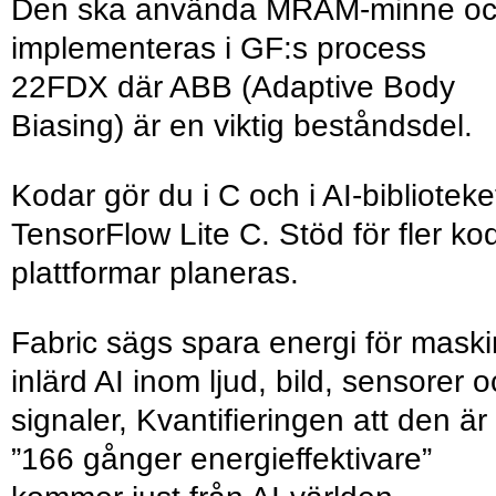
Den ska använda MRAM-minne o
implementeras i GF:s process
22FDX där ABB (Adaptive Body
Biasing) är en viktig bestånds­del.
Kodar gör du i C och i AI-biblioteke
TensorFlow Lite C. Stöd för fler ko
plattformar planeras.
Fabric sägs spara energi för maski
inlärd AI inom ljud, bild, sensorer 
signaler, Kvanti­fieringen att den är
”166 gånger energi­effektivare”