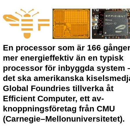
En processor som är 166 gånge
mer energieffektiv än en typisk
processor för inbyggda system 
det ska amerikanska kiselsmedj
Global Foundries till­verka åt
Efficient Computer, ett av­
knoppnings­företag från CMU
(Carnegie–Mellon­universitetet).