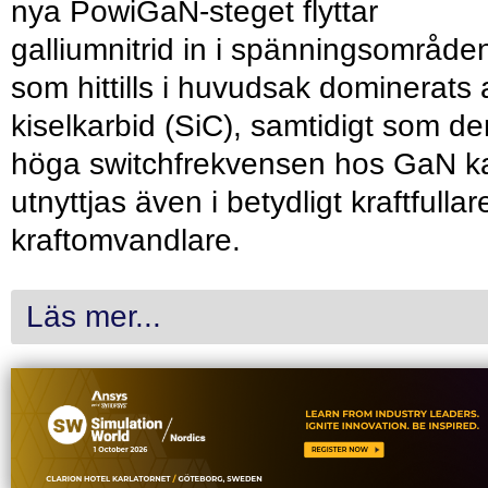
nya PowiGaN-steget flyttar
galliumnitrid in i spänningsområde
som hittills i huvudsak dominerats 
kiselkarbid (SiC), samtidigt som de
höga switchfrekvensen hos GaN k
utnyttjas även i betydligt kraftfullar
kraftomvandlare.
Läs mer...