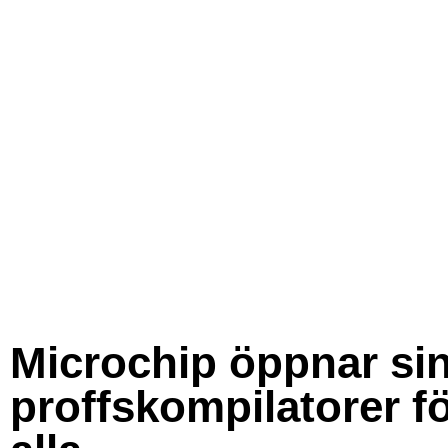
Microchip öppnar si
proffskompilatorer f