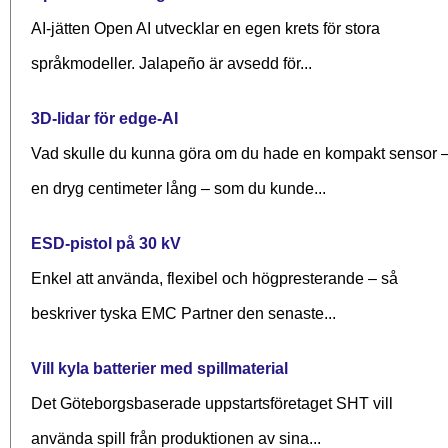
AI-jätten Open AI utvecklar en egen krets för stora
språkmodeller. Jalapeño är avsedd för...
3D-lidar för edge-AI
Vad skulle du kunna göra om du hade en kompakt sensor 
en dryg centimeter lång – som du kunde...
ESD-pistol på 30 kV
Enkel att använda, flexibel och högpresterande – så
beskriver tyska EMC Partner den senaste...
Vill kyla batterier med spillmaterial
Det Göteborgsbaserade upp­starts­företaget SHT vill
använda spill från produktionen av sina...