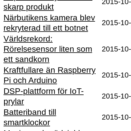
2015‑10
skarp produkt
Närbutikens kamera blev
2015‑10
rekryterad till ett botnet
Världsrekord:
Rörelsesensor liten som
2015‑10
ett sandkorn
Kraftfullare än Raspberry
2015‑10
Pi och Arduino
DSP-plattform för IoT-
2015‑10
prylar
Batteriband till
2015‑10
smartklockor