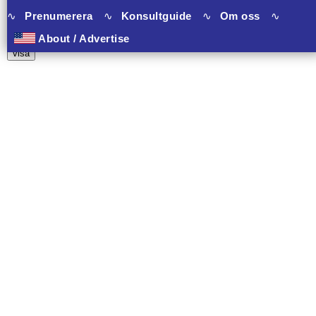
∿
Prenumerera
∿
Konsultguide
∿
Om oss
∿
11 banners varav 11 har onclick.
About / Advertise