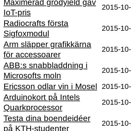
Maximerad grödyield gav
2015‑10
IoT-pris
Radiocrafts första
2015‑10
Sigfoxmodul
Arm släpper grafikkärna
2015‑10
för accessoarer
ABB:s snabbladdning i
2015‑10
Microsofts moln
Ericsson odlar vin i Mosel
2015‑10
Arduinokort på Intels
2015‑10
Quarkprocessor
Testa dina boendeidéer
2015‑10
på KTH-studenter