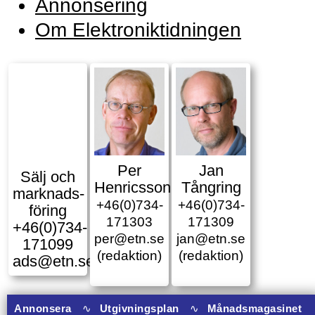
Annonsering
Om Elektroniktidningen
Per
Jan
Sälj och
Henricsson
Tångring
marknads­
+46(0)734-
+46(0)734-
föring
171303
171309
+46(0)734-
per@etn.se
jan@etn.se
171099
(redaktion)
(redaktion)
ads@etn.se
Annonsera
∿
Utgivningsplan
∿
Månadsmagasinet