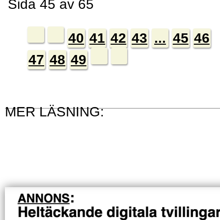
Sida 45 av 65
40
41
42
43
...
45
46
47
48
49