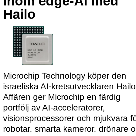
inom edge-AI med
Hailo
Microchip Technology köper den
israeliska AI-kretsutvecklaren Hailo
Affären ger Microchip en färdig
portfölj av AI-acceleratorer,
visionsprocessorer och mjukvara f
robotar, smarta kameror, drönare 