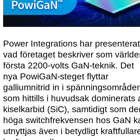
Power Integrations har presenterat
vad företaget beskriver som värld
första 2200-volts GaN-teknik. Det
nya PowiGaN-steget flyttar
galliumnitrid in i spänningsområde
som hittills i huvudsak dominerats 
kiselkarbid (SiC), samtidigt som de
höga switchfrekvensen hos GaN k
utnyttjas även i betydligt kraftfullar