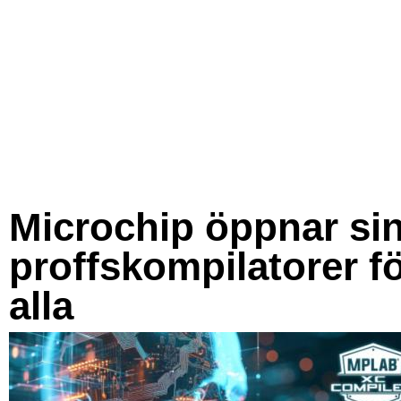
Microchip öppnar si
proffskompilatorer f
alla