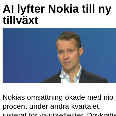
AI lyfter Nokia till ny
tillväxt
Nokias omsättning ökade med nio
procent under andra kvartalet,
justerat för valutaeffekter. Drivkraf