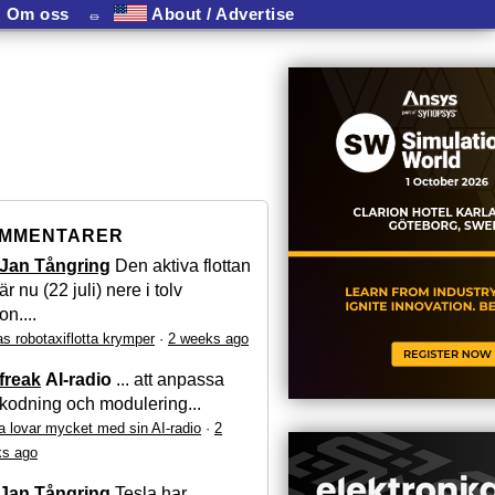
Om oss
⏛
About / Advertise
MMENTARER
Jan Tångring
Den aktiva flottan
är nu (22 juli) nere i tolv
on....
as robotaxiflotta krymper
·
2 weeks ago
freak
AI-radio
... att anpassa
kodning och modulering...
a lovar mycket med sin AI-radio
·
2
s ago
Jan Tångring
Tesla har