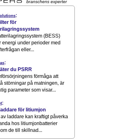
branschens experter
:
olutions
ilter för
erilagringssystem
atterilagringssystem (BESS)
r energi under perioder med
terfrågan eller...
:
as
äter du PSRR
försörjningens förmåga att
å störningar på matningen, är
ktig parameter som visar...
:
t
laddare för litiumjon
 av laddare kan kraftigt påverka
anda hos litiumjonbatterier
om de till skillnad...