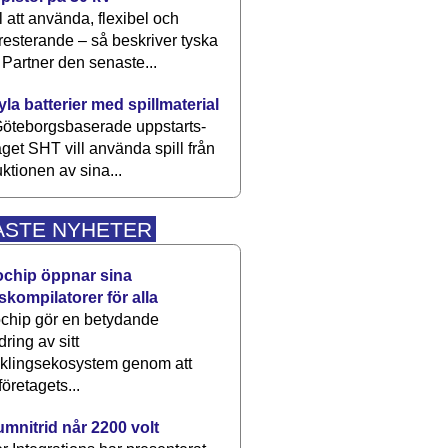
 att använda, flexibel och
esterande – så beskriver tyska
artner den senaste...
kyla batterier med spillmaterial
öteborgsbaserade upp­starts­
aget SHT vill använda spill från
ktionen av sina...
ASTE NYHETER
ochip öppnar sina
skompilatorer för alla
chip gör en betydande
dring av sitt
cklingsekosystem genom att
företagets...
umnitrid når 2200 volt