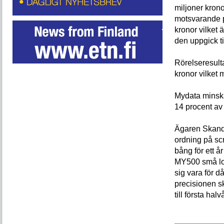
miljoner krono
motsvarande pe
kronor vilket 
den uppgick ti
Rörelseresulta
kronor vilket 
Mydata minskad
14 procent av
Ägaren Skandit
ordning på s
bång för ett år
MY500 små lod
sig vara för d
precisionen s
till första hal