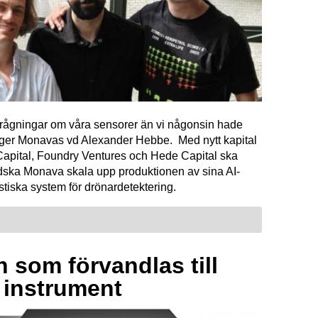
förfrågningar om våra sensorer än vi någonsin hade
äger Monavas vd Alexander Hebbe. Med nytt kapital
Capital, Foundry Ventures och Hede Capital ska
dska Monava skala upp produktionen av sina AI-
tiska system för drönardetektering.
 som förvandlas till
a instrument