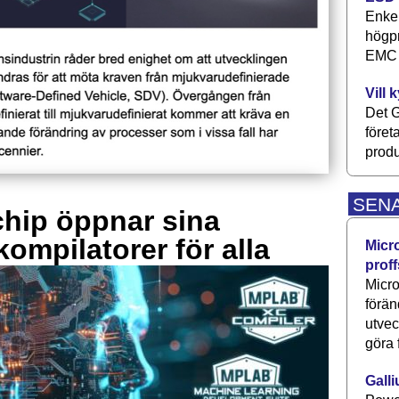
Enkel
högpr
EMC P
Vill 
Det G
föret
produ
SEN
hip öppnar sina
kompilatorer för alla
Micr
proff
Micro
förän
utve
göra 
Galli