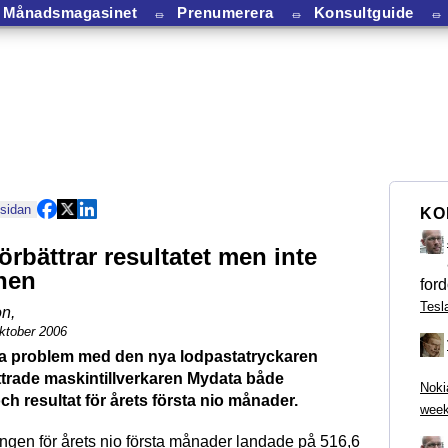
Månadsmagasinet
⏛
Prenumerera
⏛
Konsultguide
⏛
 sidan
KO
örbättrar resultatet men inte
nen
ford
Tesl
on
,
ktober 2006
tta problem med den nya lodpastatryckaren
trade maskintillverkaren Mydata både
Noki
h resultat för årets första nio månader.
week
ngen för årets nio första månader landade på 516,6