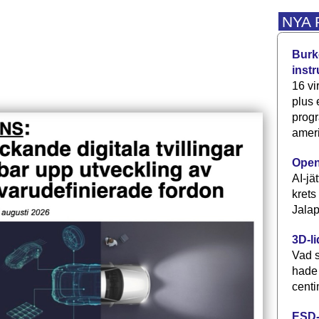
NYA
Burke
inst
16 vi
plus
progr
ameri
Open
AI-jä
krets
Jalap
3D-li
Vad s
hade
centi
ESD-