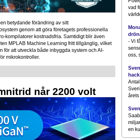
Power
vad f
värld
en betydande förändring av sitt
Monav
osystem genom att göra företagets professionella
drön
kompilatorer kostnadsfria. Samtidigt blir även
- Vi 
ten MPLAB Machine Learning fritt tillgänglig, vilket
senso
n för att utveckla både inbyggda system och AI-
oss, 
för mikrokontroller.
Svens
hack
Antal
Sveri
mnitrid når 2200 volt
årets
Sven
Saab 
milja
en ku