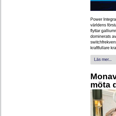
Power Integra
världens förs
flyttar galliu
dominerats av
switchfrekven
kraftfullare k
Läs mer...
Monava
möta 