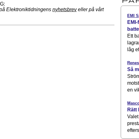
på Elektroniktidningens
nyhetsbrev
eller på vårt
EMI S
EMI-f
batt
Ett b
lagra
låg ef
Renes
Så m
Ström
motst
en vi
Masco
Rätt 
Valet
prest
efters