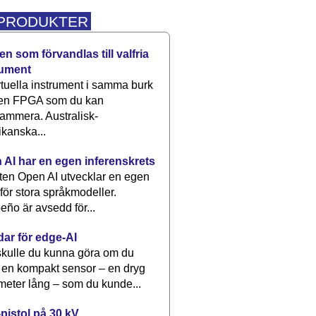
 PRODUKTER
n som förvandlas till valfria
rument
rtuella instrument i samma burk
 en FPGA som du kan
ammera. Australisk-
kanska...
 AI har en egen inferenskrets
tten Open AI utvecklar en egen
 för stora språkmodeller.
eño är avsedd för...
dar för edge-AI
kulle du kunna göra om du
 en kompakt sensor – en dryg
meter lång – som du kunde...
pistol på 30 kV