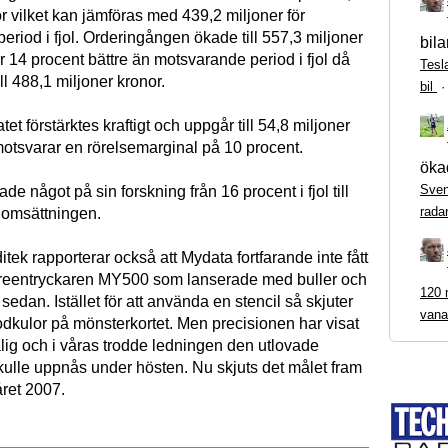
r vilket kan jämföras med 439,2 miljoner för
riod i fjol. Orderingången ökade till 557,3 miljoner
bila
är 14 procent bättre än motsvarande period i fjol då
Tesl
ll 488,1 miljoner kronor.
bil
tet förstärktes kraftigt och uppgår till 54,8 miljoner
motsvarar en rörelsemarginal på 10 procent.
ökad
Sven
e något på sin forskning från 16 procent i fjol till
rada
 omsättningen.
ek rapporterar också att Mydata fortfarande inte fått
creentryckaren MY500 som lanserade med buller och
120 m
 sedan. Istället för att använda en stencil så skjuter
vana
kulor på mönsterkortet. Men precisionen har visat
ålig och i våras trodde ledningen den utlovade
kulle uppnås under hösten. Nu skjuts det målet fram
våret 2007.