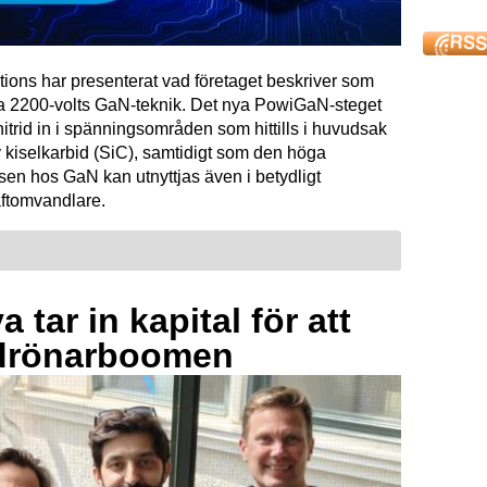
tions har presenterat vad företaget beskriver som
ta 2200-volts GaN-teknik. Det nya PowiGaN-steget
mnitrid in i spänningsområden som hittills i huvudsak
 kiselkarbid (SiC), samtidigt som den höga
sen hos GaN kan utnyttjas även i betydligt
raftomvandlare.
 tar in kapital för att
drönarboomen