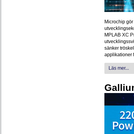
Microchip gör 
utvecklingsek
MPLAB XC Pro-
utvecklingssvi
sänker tröskel
applikationer 
Läs mer...
Galliu