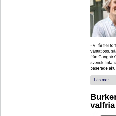
- Vi får fler 
väntat oss, s
från Gungnir 
svensk-finlän
baserade akus
Läs mer...
Burken
valfri