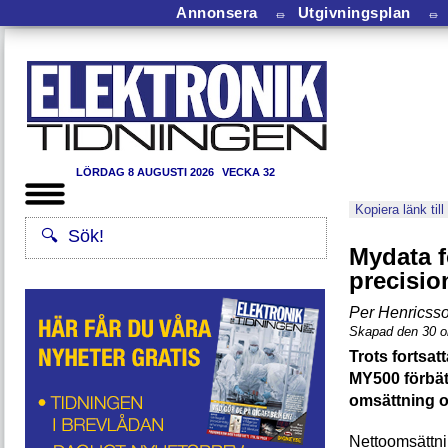
Annonsera
⏛
Utgivningsplan
⏛
LÖRDAG 8 AUGUSTI 2026
VECKA 32
Kopiera länk till
Mydata f
precisio
Per Henricss
Skapad den 30 o
Trots fortsa
MY500 förbät
omsättning oc
Nettoomsättni