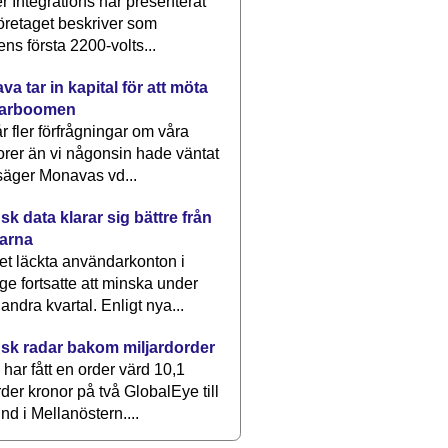
 Integrations har presenterat
öretaget beskriver som
ens första 2200-volts...
a tar in kapital för att möta
arboomen
får fler förfrågningar om våra
rer än vi någonsin hade väntat
säger Monavas vd...
k data klarar sig bättre från
arna
et läckta användarkonton i
ge fortsatte att minska under
 andra kvartal. Enligt nya...
sk radar bakom miljardorder
har fått en order värd 10,1
rder kronor på två GlobalEye till
nd i Mellanöstern....