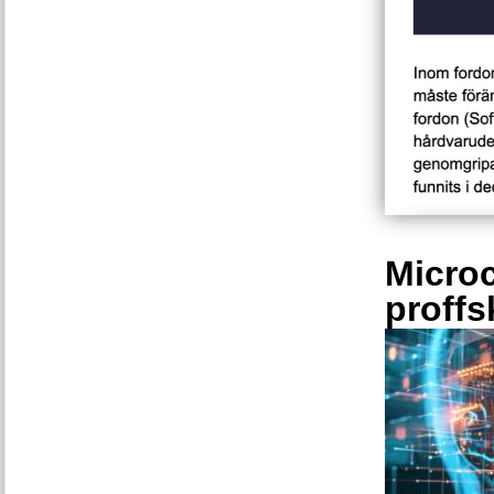
Microc
proffs