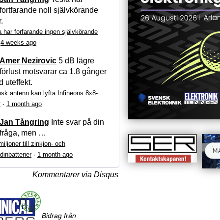
fortfarande noll självkörande
r.
a har forfarande ingen självkörande
·
4 weeks ago
Amer Nezirovic
5 dB lägre
förlust motsvarar ca 1.8 gånger
 uteffekt.
sk antenn kan lyfta Infineons 8x8-
r
·
1 month ago
Jan Tångring
Inte svar på din
fråga, men …
iljoner till zinkjon- och
dinbatterier
·
1 month ago
Kommentarer via
Disqus
Bidrag från