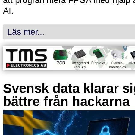
att programmera FPGA med hjälp 
AI.
Läs mer...
Svensk data klarar s
bättre från hackarna