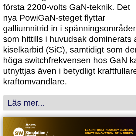
första 2200-volts GaN-teknik. Det
nya PowiGaN-steget flyttar
galliumnitrid in i spänningsområde
som hittills i huvudsak dominerats 
kiselkarbid (SiC), samtidigt som de
höga switchfrekvensen hos GaN k
utnyttjas även i betydligt kraftfullar
kraftomvandlare.
Läs mer...