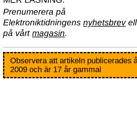
Prenumerera på
Elektroniktidningens
nyhetsbrev
ell
på vårt
magasin
.
Observera att artikeln publicerades 
2009 och är 17 år gammal