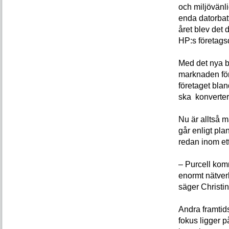
och miljövänli
enda datorbat
året blev det d
HP:s företags
Med det nya ba
marknaden för 
företaget blan
ska konverteras
Nu är alltså m
går enligt pl
redan inom ett
– Purcell komm
enormt nätverk
säger Christin
Andra framtid
fokus ligger p