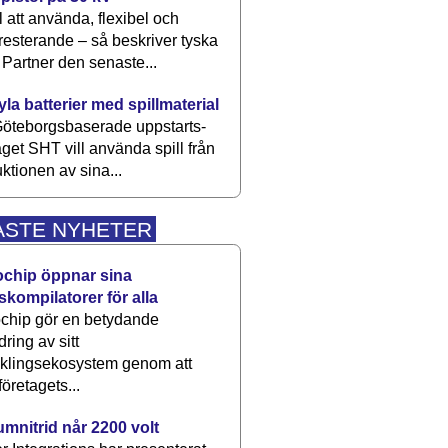
 att använda, flexibel och
esterande – så beskriver tyska
artner den senaste...
kyla batterier med spillmaterial
öteborgsbaserade upp­starts­
aget SHT vill använda spill från
ktionen av sina...
ASTE NYHETER
ochip öppnar sina
skompilatorer för alla
chip gör en betydande
dring av sitt
cklingsekosystem genom att
företagets...
umnitrid når 2200 volt