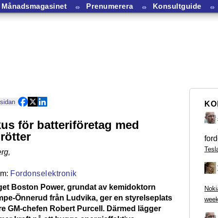
Månadsmagasinet
⏛
Prenumerera
⏛
Konsultguide
⏛
 sidan
KO
kus för batteriföretag med
rötter
ford
Tesl
rg
,
Fordonselektronik
aget Boston Power, grundat av kemidoktorn
Noki
mpe-Önnerud från Ludvika, ger en styrelseplats
week
gare GM-chefen Robert Purcell. Därmed lägger