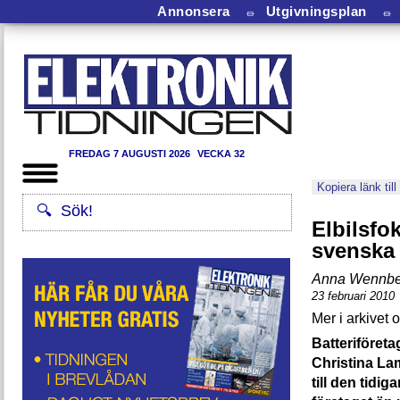
Annonsera
⏛
Utgivningsplan
⏛
FREDAG 7 AUGUSTI 2026
VECKA 32
Kopiera länk till
Elbilsfo
svenska 
Anna Wennbe
23 februari 2010
Batteriföret
Christina La
till den tidi