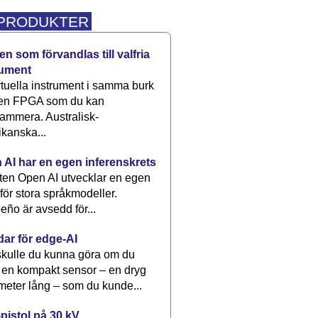
 PRODUKTER
n som förvandlas till valfria
rument
rtuella instrument i samma burk
 en FPGA som du kan
ammera. Australisk-
kanska...
 AI har en egen inferenskrets
tten Open AI utvecklar en egen
 för stora språkmodeller.
eño är avsedd för...
dar för edge-AI
kulle du kunna göra om du
 en kompakt sensor – en dryg
meter lång – som du kunde...
pistol på 30 kV