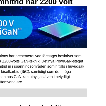
mnitrid når 2200 volt
tions har presenterat vad företaget beskriver som
ta 2200-volts GaN-teknik. Det nya PowiGaN-steget
mnitrid in i spänningsområden som hittills i huvudsak
 kiselkarbid (SiC), samtidigt som den höga
sen hos GaN kan utnyttjas även i betydligt
raftomvandlare.