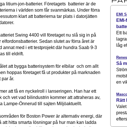
ga litium-jon-batterier. Företagets batterier är de
terierna i världen som får svanmärkas. Under förra
EMI S
essutom klart att batterierna tar plats i datorjätten
EMI-f
datorer.
batt
Ett b
tteriet Swing 4400 vill företaget nu slå sig in på
lagra
elfordonsbatterier. Sedan slutet av förra året är
låg ef
d annat med i ett testprojekt där hundra Saab 9-3
 till eldrift.
Renes
Så m
ålet att bygga batterisystem för elbilar och om allt
Ström
anen hoppas företaget få ut produkter på marknaden
motst
 par år.
en vi
er att få en nyckelroll i lanseringen. Han har ett
Masco
 och vet vad bilindustrin kommer att attraheras av,
Rätt 
a Lampe-Önnerud till sajten Miljöaktuellt.
Valet
prest
sområden för Boston Power är alternativ energi, där
efters
å att hitta smarta lösningar på hur man kan ladda