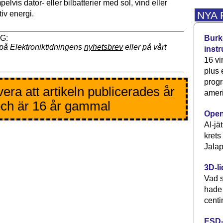
elvis dator- eller bilbatterier med sol, vind eller
NYA
iv energi.
Burke
på Elektroniktidningens
nyhetsbrev
eller på vårt
inst
16 vi
plus
progr
era att artikeln publicerades år
ameri
ch är 16 år gammal
Open
AI-jä
krets
Jalap
3D-li
Vad s
hade
centi
ESD-