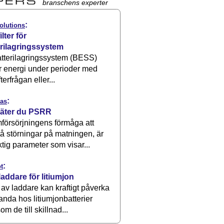
branschens experter
:
olutions
ilter för
erilagringssystem
atterilagringssystem (BESS)
r energi under perioder med
terfrågan eller...
:
as
äter du PSRR
försörjningens förmåga att
å störningar på matningen, är
ktig parameter som visar...
:
t
laddare för litiumjon
 av laddare kan kraftigt påverka
anda hos litiumjonbatterier
om de till skillnad...