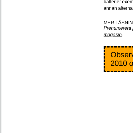
batterier exemp
annan alternat
Prenumerera 
magasin
.
Observ
2010 o