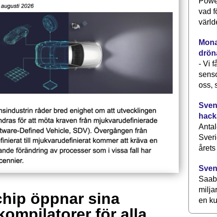
Power
vad f
värld
Monav
drön
- Vi 
senso
oss, 
Svens
hack
Antal
Sveri
årets
Sven
Saab 
milja
hip öppnar sina
en ku
kompilatorer för alla