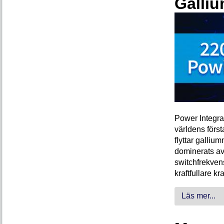
Galliu
Power Integra
världens förs
flyttar galliu
dominerats av
switchfrekven
kraftfullare k
Läs mer...