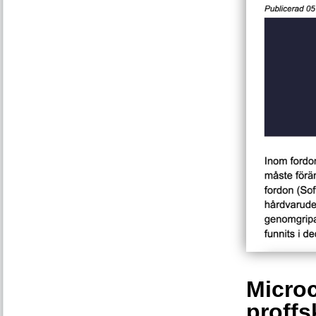
Microc
proffs