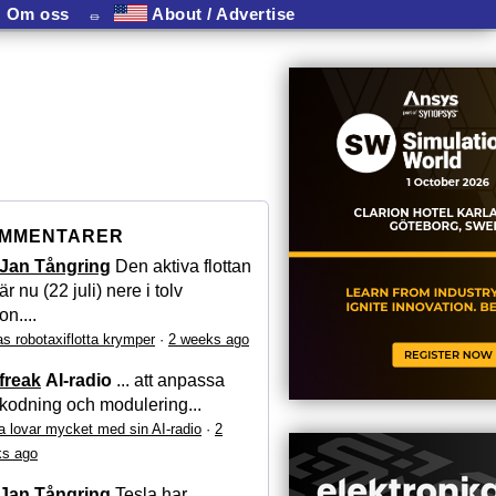
Om oss
⏛
About / Advertise
MMENTARER
Jan Tångring
Den aktiva flottan
är nu (22 juli) nere i tolv
on....
as robotaxiflotta krymper
·
2 weeks ago
freak
AI-radio
... att anpassa
kodning och modulering...
a lovar mycket med sin AI-radio
·
2
s ago
Jan Tångring
Tesla har