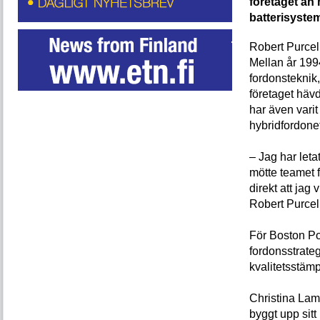
företaget än 
batterisystem 
Robert Purcell
Mellan år 199
fordonsteknik
företaget häv
har även vari
hybridfordone
– Jag har leta
mötte teamet f
direkt att jag 
Robert Purcel
För Boston Pow
fordonsstrateg
kvalitetsstäm
Christina Lam
byggt upp sitt