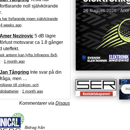
fortfarande noll självkörande
r.
a har forfarande ingen självkörande
·
4 weeks ago
Amer Nezirovic
5 dB lägre
förlust motsvarar ca 1.8 gånger
 uteffekt.
sk antenn kan lyfta Infineons 8x8-
r
·
1 month ago
Jan Tångring
Inte svar på din
fråga, men …
iljoner till zinkjon- och
dinbatterier
·
1 month ago
Kommentarer via
Disqus
Bidrag från