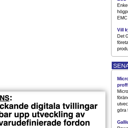
Enkel
högpr
EMC P
Vill 
Det G
föret
produ
SEN
Micr
proff
Micro
förän
utve
göra 
Galli