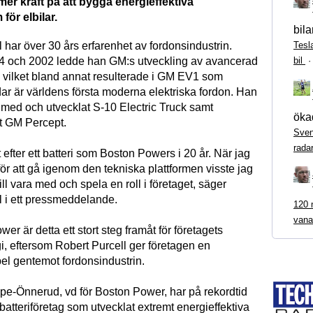
mer kraft på att bygga energieffektiva
för elbilar.
bila
Tesl
 har över 30 års erfarenhet av fordonsindustrin.
bil
4 och 2002 ledde han GM:s utveckling av avancerad
, vilket bland annat resulterade i GM EV1 som
dar är världens första moderna elektriska fordon. Han
t med och utvecklat S-10 Electric Truck samt
ökad
t GM Percept.
Sven
rada
t efter ett batteri som Boston Powers i 20 år. När jag
ör att gå igenom den tekniska plattformen visste jag
vill vara med och spela en roll i företaget, säger
l i ett pressmeddelande.
120 m
vana
er är detta ett stort steg framåt för företagets
i, eftersom Robert Purcell ger företagen en
pel gentemot fordonsindustrin.
pe-Önnerud, vd för Boston Power, har på rekordtid
 batteriföretag som utvecklat extremt energieffektiva