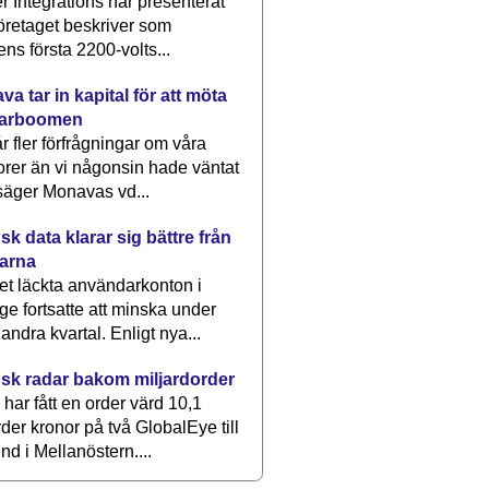
 Integrations har presenterat
öretaget beskriver som
ens första 2200-volts...
a tar in kapital för att möta
arboomen
får fler förfrågningar om våra
rer än vi någonsin hade väntat
säger Monavas vd...
k data klarar sig bättre från
arna
et läckta användarkonton i
ge fortsatte att minska under
 andra kvartal. Enligt nya...
sk radar bakom miljardorder
har fått en order värd 10,1
rder kronor på två GlobalEye till
nd i Mellanöstern....