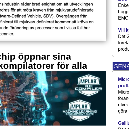
Enkel
högpr
EMC P
Vill 
Det G
föret
produ
hip öppnar sina
kompilatorer för alla
SEN
Micr
proff
Micro
förän
utve
göra 
Galli