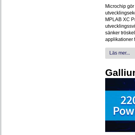
Microchip gör 
utvecklingsek
MPLAB XC Pro-
utvecklingssvi
sänker tröskel
applikationer 
Läs mer...
Galliu