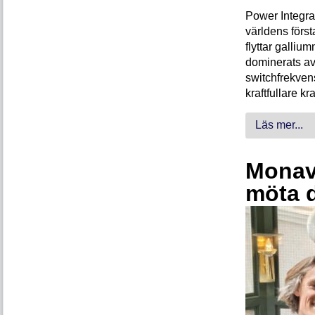
Power Integra
världens förs
flyttar galliu
dominerats av
switchfrekven
kraftfullare k
Läs mer...
Monava
möta 