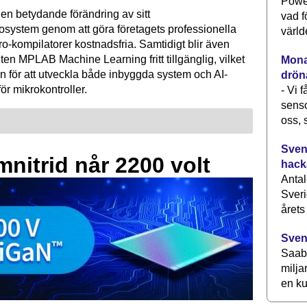
Power
en betydande förändring av sitt
vad f
osystem genom att göra företagets professionella
värld
kompilatorer kostnadsfria. Samtidigt blir även
ten MPLAB Machine Learning fritt tillgänglig, vilket
Monav
n för att utveckla både inbyggda system och AI-
drön
för mikrokontroller.
- Vi 
senso
oss, 
Svens
mnitrid når 2200 volt
hack
Antal
Sveri
årets
Sven
Saab 
milja
en ku