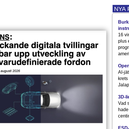
NYA
Burke
inst
16 vi
plus
progr
ameri
Open
AI-jä
krets
Jalap
3D-li
Vad s
hade
centi
ESD-