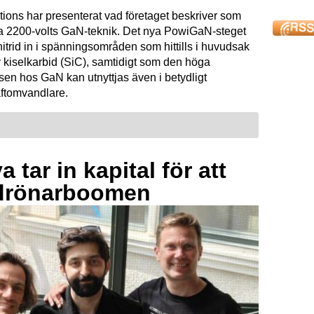
tions har presenterat vad företaget beskriver som
ta 2200-volts GaN-teknik. Det nya PowiGaN-steget
mnitrid in i spänningsområden som hittills i huvudsak
 kiselkarbid (SiC), samtidigt som den höga
sen hos GaN kan utnyttjas även i betydligt
raftomvandlare.
 tar in kapital för att
drönarboomen