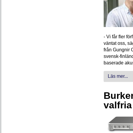
- Vi får fler 
väntat oss, s
från Gungnir 
svensk-finlän
baserade akus
Läs mer...
Burken
valfri