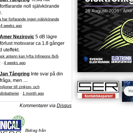
fortfarande noll självkörande
r.
a har forfarande ingen självkörande
·
4 weeks ago
Amer Nezirovic
5 dB lägre
förlust motsvarar ca 1.8 gånger
 uteffekt.
sk antenn kan lyfta Infineons 8x8-
r
·
4 weeks ago
Jan Tångring
Inte svar på din
fråga, men …
iljoner till zinkjon- och
dinbatterier
·
1 month ago
Kommentarer via
Disqus
Bidrag från