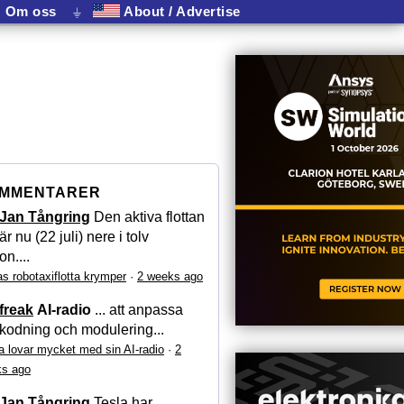
Om oss
⏚
About / Advertise
MMENTARER
Jan Tångring
Den aktiva flottan
är nu (22 juli) nere i tolv
on....
as robotaxiflotta krymper
·
2 weeks ago
freak
AI-radio
... att anpassa
kodning och modulering...
a lovar mycket med sin AI-radio
·
2
s ago
Jan Tångring
Tesla har