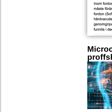
Microc
proffs