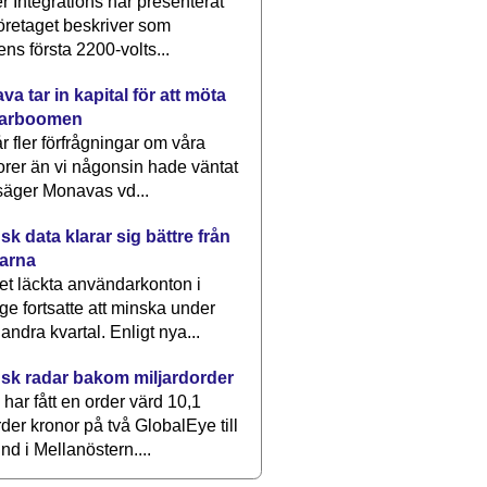
 Integrations har presenterat
öretaget beskriver som
ens första 2200-volts...
a tar in kapital för att möta
arboomen
får fler förfrågningar om våra
rer än vi någonsin hade väntat
säger Monavas vd...
k data klarar sig bättre från
arna
et läckta användarkonton i
ge fortsatte att minska under
 andra kvartal. Enligt nya...
sk radar bakom miljardorder
har fått en order värd 10,1
rder kronor på två GlobalEye till
nd i Mellanöstern....