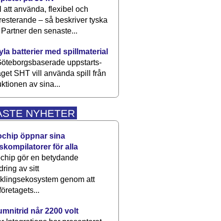
 att använda, flexibel och
esterande – så beskriver tyska
artner den senaste...
kyla batterier med spillmaterial
öteborgsbaserade upp­starts­
aget SHT vill använda spill från
ktionen av sina...
ASTE NYHETER
ochip öppnar sina
skompilatorer för alla
chip gör en betydande
dring av sitt
cklingsekosystem genom att
företagets...
umnitrid når 2200 volt