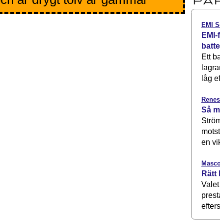
EMI S
EMI-f
batt
Ett b
lagra
låg ef
Renes
Så m
Ström
motst
en vi
Masco
Rätt 
Valet
prest
efters