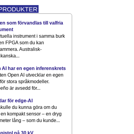
 PRODUKTER
n som förvandlas till valfria
rument
rtuella instrument i samma burk
 en FPGA som du kan
ammera. Australisk-
kanska...
 AI har en egen inferenskrets
tten Open AI utvecklar en egen
 för stora språkmodeller.
eño är avsedd för...
dar för edge-AI
kulle du kunna göra om du
 en kompakt sensor – en dryg
meter lång – som du kunde...
pistol på 30 kV