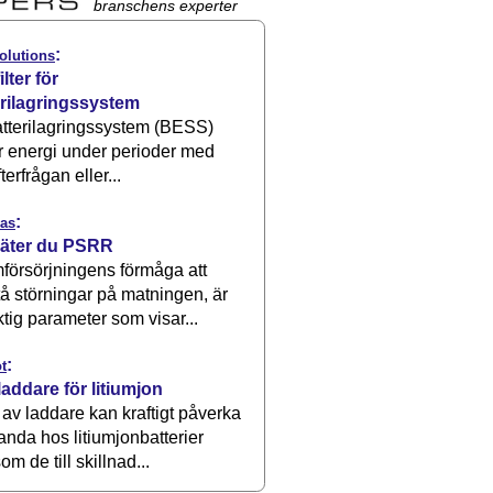
branschens experter
:
olutions
ilter för
erilagringssystem
atterilagringssystem (BESS)
r energi under perioder med
terfrågan eller...
:
as
äter du PSRR
försörjningens förmåga att
å störningar på matningen, är
ktig parameter som visar...
:
t
laddare för litiumjon
 av laddare kan kraftigt påverka
anda hos litiumjonbatterier
om de till skillnad...