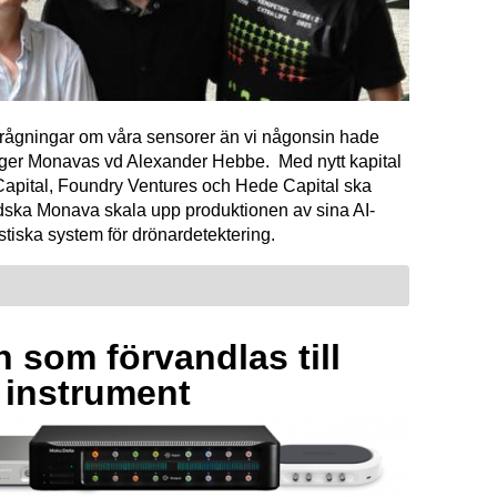
förfrågningar om våra sensorer än vi någonsin hade
äger Monavas vd Alexander Hebbe. Med nytt kapital
Capital, Foundry Ventures och Hede Capital ska
dska Monava skala upp produktionen av sina AI-
tiska system för drönardetektering.
 som förvandlas till
a instrument