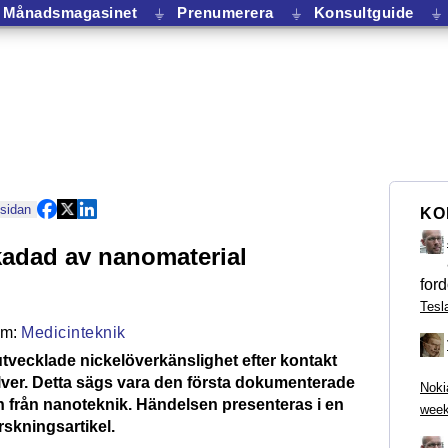
Månadsmagasinet
⏚
Prenumerera
⏚
Konsultguide
⏚
 sidan
KO
adad av nanomaterial
ford
Tesl
Medicinteknik
utvecklade nickelöverkänslighet efter kontakt
er. Detta sägs vara den första dokumenterade
Noki
 från nanoteknik. Händelsen presenteras i en
week
rskningsartikel.