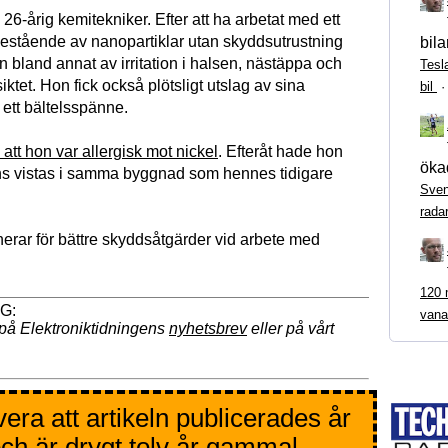
26-årig kemitekniker. Efter att ha arbetat med ett
bestående av nanopartiklar utan skyddsutrustning
bila
 bland annat av irritation i halsen, nästäppa och
Tesl
iktet. Hon fick också plötsligt utslag av sina
bil
ett bältelsspänne.
e att hon var allergisk mot nickel
. Efteråt hade hon
ökad
ns vistas i samma byggnad som hennes tidigare
Sven
rada
nerar för bättre skyddsåtgärder vid arbete med
120 m
vana
på Elektroniktidningens
nyhetsbrev
eller på vårt
era att artikeln publicerades år
ch är drygt tolv år gammal