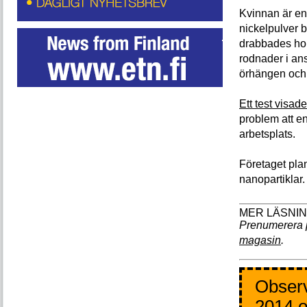
Kvinnan är en 
nickelpulver 
drabbades hon
rodnader i ans
örhängen och 
Ett test visad
problem att e
arbetsplats.
Företaget pla
nanopartiklar.
Prenumerera 
magasin
.
Observ
2014 o