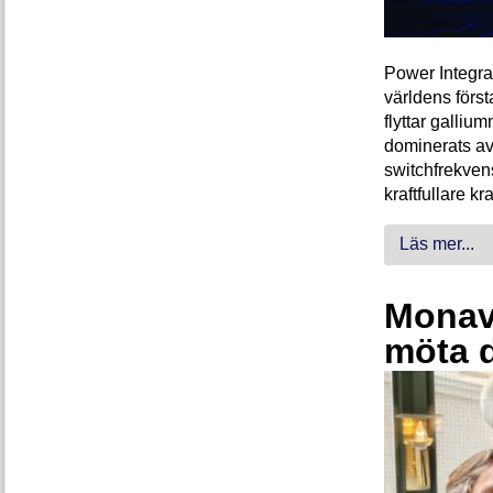
Power Integra
världens förs
flyttar galliu
dominerats av
switchfrekven
kraftfullare k
Läs mer...
Monava
möta 