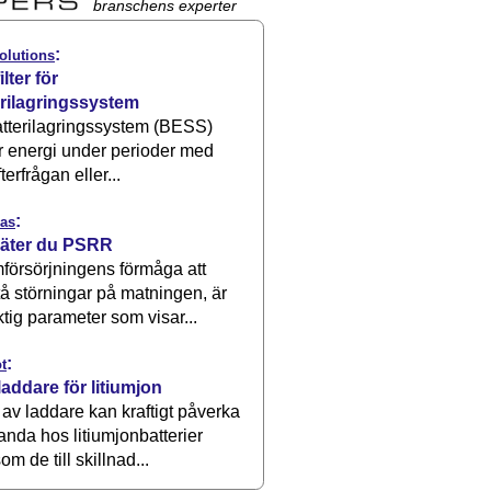
branschens experter
:
olutions
ilter för
erilagringssystem
atterilagringssystem (BESS)
r energi under perioder med
terfrågan eller...
:
as
äter du PSRR
försörjningens förmåga att
å störningar på matningen, är
ktig parameter som visar...
:
t
laddare för litiumjon
 av laddare kan kraftigt påverka
anda hos litiumjonbatterier
om de till skillnad...