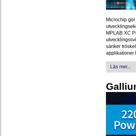
Microchip gör 
utvecklingsek
MPLAB XC Pro-
utvecklingssvi
sänker tröskel
applikationer 
Läs mer...
Galliu