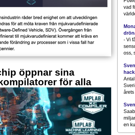
Power
vad f
värld
Monav
drön
- Vi 
senso
oss, 
Svens
hip öppnar sina
hack
Antal
kompilatorer för alla
Sveri
årets
Sven
Saab 
milja
en ku