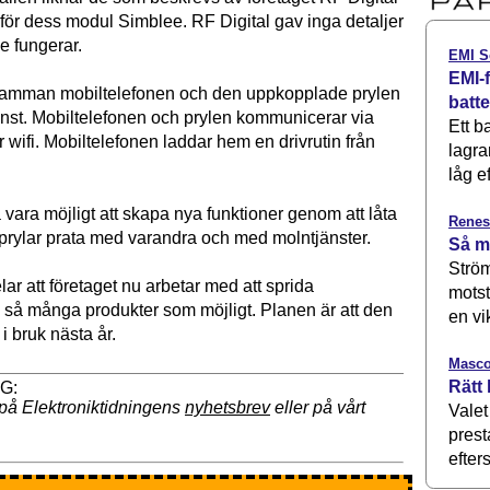
 för dess modul Simblee. RF Digital gav inga detaljer
e fungerar.
EMI S
EMI-f
amman mobiltelefonen och den uppkopplade prylen
batt
änst. Mobiltelefonen och prylen kommunicerar via
Ett b
r wifi. Mobiltelefonen laddar hem en drivrutin från
lagra
låg ef
vara möjligt att skapa nya funktioner genom att låta
Renes
rylar prata med varandra och med molntjänster.
Så m
Ström
ar att företaget nu arbetar med att sprida
motst
ll så många produkter som möjligt. Planen är att den
en vi
i bruk nästa år.
Masco
Rätt 
på Elektroniktidningens
nyhetsbrev
eller på vårt
Valet
prest
efters