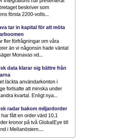
 Integrations har presenterat
öretaget beskriver som
ens första 2200-volts...
a tar in kapital för att möta
arboomen
får fler förfrågningar om våra
rer än vi någonsin hade väntat
säger Monavas vd...
k data klarar sig bättre från
arna
et läckta användarkonton i
ge fortsatte att minska under
 andra kvartal. Enligt nya...
sk radar bakom miljardorder
har fått en order värd 10,1
rder kronor på två GlobalEye till
nd i Mellanöstern....