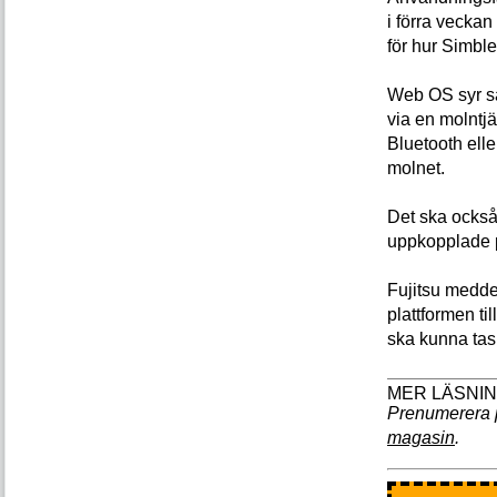
i förra veckan
för hur Simble
Web OS syr s
via en molntj
Bluetooth elle
molnet.
Det ska också 
uppkopplade p
Fujitsu meddel
plattformen ti
ska kunna tas 
Prenumerera 
magasin
.