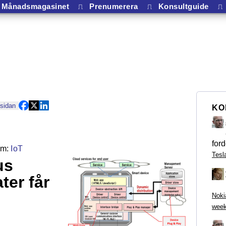
Månadsmagasinet
⎍
Prenumerera
⎍
Konsultguide
⎍
 sidan
KO
ford
IoT
Tesl
us
ter får
Noki
week