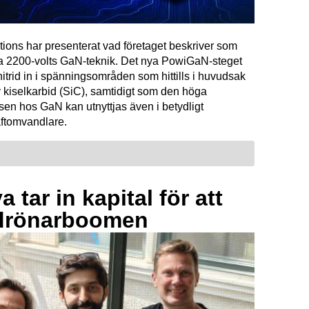
tions har presenterat vad företaget beskriver som
ta 2200-volts GaN-teknik. Det nya PowiGaN-steget
mnitrid in i spänningsområden som hittills i huvudsak
 kiselkarbid (SiC), samtidigt som den höga
sen hos GaN kan utnyttjas även i betydligt
raftomvandlare.
 tar in kapital för att
drönarboomen