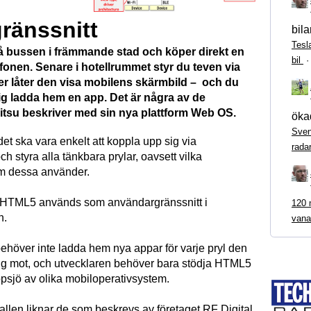
ränssnitt
bila
Tesl
 bussen i främmande stad och köper direkt en
bil
elefonen. Senare i hotellrummet styr du teven via
ler låter den visa mobilens skärmbild – och du
ig ladda hem en app. Det är några av de
jitsu beskriver med sin nya plattform Web OS.
ökad
Sven
det ska vara enkelt att koppla upp sig via
rada
ch styra alla tänkbara prylar, oavsett vilka
m dessa använder.
HTML5 används som användargränssnitt i
120 m
n.
vana
höver inte ladda hem nya appar för varje pryl den
ig mot, och utvecklaren behöver bara stödja HTML5
ppsjö av olika mobiloperativsystem.
llen liknar de som beskrevs av företaget RF Digital