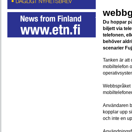
webbg
Du hoppar på
biljett via t
telefonen, el
behöver aldr
scenarier Fu
Tanken är att 
mobiltelefon o
operativsyste
Webbspråket 
mobiltelefone
Användaren be
kopplar upp s
och inte en u
Användningsfa