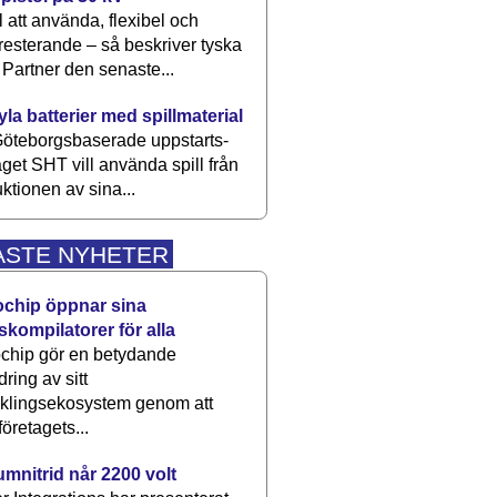
 att använda, flexibel och
esterande – så beskriver tyska
artner den senaste...
kyla batterier med spillmaterial
öteborgsbaserade upp­starts­
aget SHT vill använda spill från
ktionen av sina...
ASTE NYHETER
ochip öppnar sina
skompilatorer för alla
chip gör en betydande
dring av sitt
cklingsekosystem genom att
företagets...
umnitrid når 2200 volt