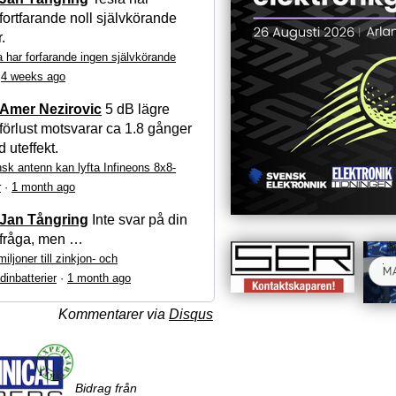
fortfarande noll självkörande
r.
a har forfarande ingen självkörande
·
4 weeks ago
Amer Nezirovic
5 dB lägre
förlust motsvarar ca 1.8 gånger
 uteffekt.
sk antenn kan lyfta Infineons 8x8-
r
·
1 month ago
Jan Tångring
Inte svar på din
fråga, men …
iljoner till zinkjon- och
dinbatterier
·
1 month ago
Kommentarer via
Disqus
Bidrag från