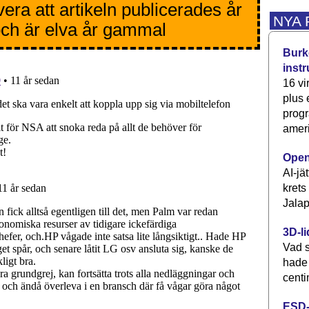
era att artikeln publicerades år
NYA
ch är elva år gammal
Burke
inst
16 vi
plus
progr
ameri
Open
AI-jä
krets
Jalap
3D-li
Vad s
hade
centi
ESD-