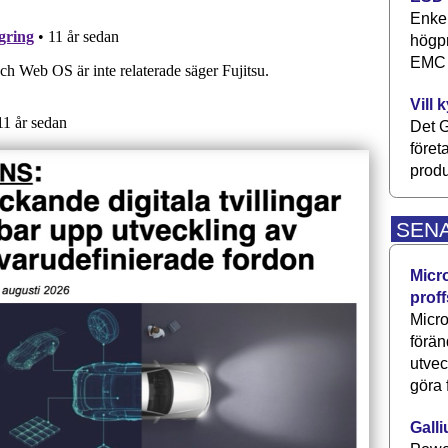
Enkel
högpr
EMC P
Vill 
Det G
föret
produ
SEN
Micr
proff
Micro
förän
utve
göra 
Galli