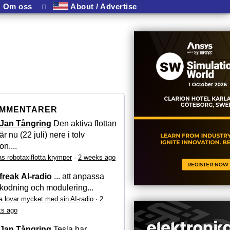
Om oss
⎍
About / Advertise
MMENTARER
Jan Tångring
Den aktiva flottan
är nu (22 juli) nere i tolv
on....
as robotaxiflotta krymper
·
2 weeks ago
freak
AI-radio
... att anpassa
kodning och modulering...
a lovar mycket med sin AI-radio
·
2
s ago
Jan Tångring
Tesla har