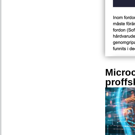
Microc
proffs