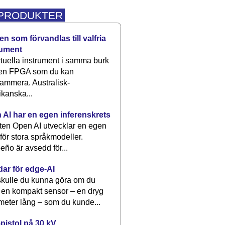
 PRODUKTER
n som förvandlas till valfria
rument
rtuella instrument i samma burk
 en FPGA som du kan
ammera. Australisk-
kanska...
 AI har en egen inferenskrets
tten Open AI utvecklar en egen
 för stora språkmodeller.
eño är avsedd för...
dar för edge-AI
kulle du kunna göra om du
 en kompakt sensor – en dryg
meter lång – som du kunde...
pistol på 30 kV