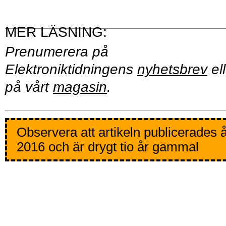
Prenumerera på
Elektroniktidningens
nyhetsbrev
ell
på vårt
magasin
.
Observera att artikeln publicerades 
2016 och är drygt tio år gammal