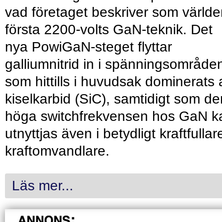
vad företaget beskriver som värld
första 2200-volts GaN-teknik. Det
nya PowiGaN-steget flyttar
galliumnitrid in i spänningsområde
som hittills i huvudsak dominerats 
kiselkarbid (SiC), samtidigt som de
höga switchfrekvensen hos GaN k
utnyttjas även i betydligt kraftfullar
kraftomvandlare.
Läs mer...