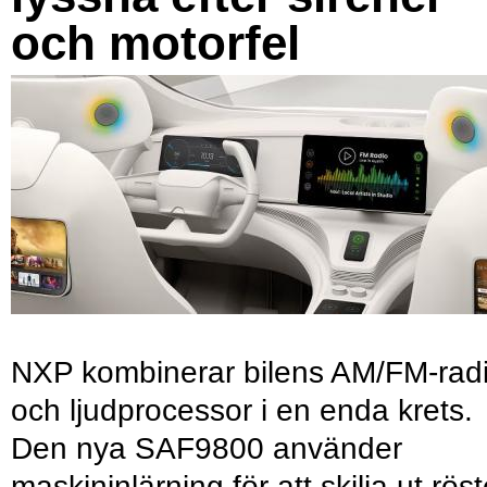
och motorfel
NXP kombinerar bilens AM/FM-rad
och ljudprocessor i en enda krets.
Den nya SAF9800 använder
maskininlärning för att skilja ut röst