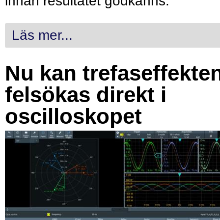
innan resultatet godkänns.
Läs mer...
Nu kan trefaseffekte
felsökas direkt i
oscilloskopet