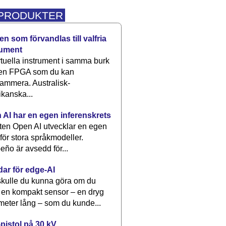
 PRODUKTER
n som förvandlas till valfria
rument
rtuella instrument i samma burk
 en FPGA som du kan
ammera. Australisk-
kanska...
 AI har en egen inferenskrets
tten Open AI utvecklar en egen
 för stora språkmodeller.
eño är avsedd för...
dar för edge-AI
kulle du kunna göra om du
 en kompakt sensor – en dryg
meter lång – som du kunde...
pistol på 30 kV