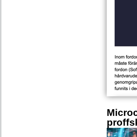
Microc
proffs