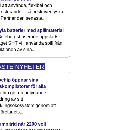
 att använda, flexibel och
esterande – så beskriver tyska
artner den senaste...
kyla batterier med spillmaterial
öteborgsbaserade upp­starts­
aget SHT vill använda spill från
ktionen av sina...
ASTE NYHETER
ochip öppnar sina
skompilatorer för alla
chip gör en betydande
dring av sitt
cklingsekosystem genom att
företagets...
umnitrid når 2200 volt