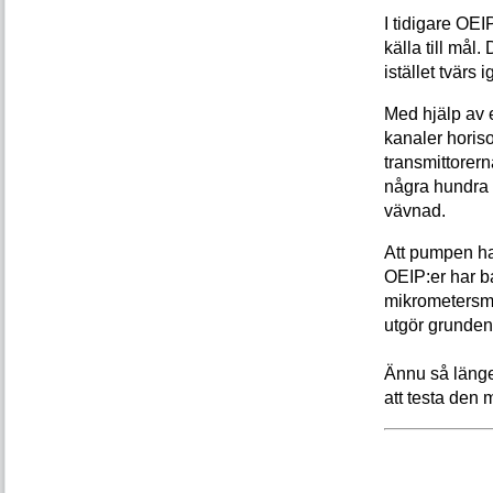
I tidigare OEI
källa till må
istället tvär
Med hjälp av el
kanaler horiso
transmittorern
några hundra 
vävnad.
Att pumpen ha
OEIP:er har b
mikrometersmå
utgör grunden
Ännu så länge
att testa den 