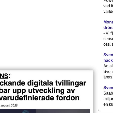
Power
vad f
värld
Monav
drön
- Vi 
senso
oss, 
Svens
hack
Antal
Sveri
årets
Sven
Saab 
milja
en ku