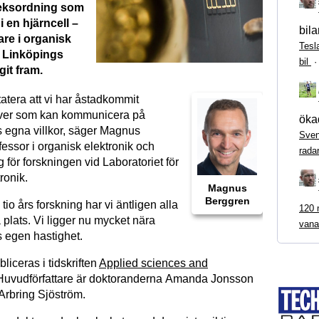
eksordning som
i en hjärncell –
bila
are i organisk
Tesl
å Linköpings
bil
agit fram.
atera att vi har åstadkommit
nerver som kan kommunicera på
ökad
 egna villkor, säger Magnus
Sven
essor i organisk elektronik och
rada
för forskningen vid Laboratoriet för
ronik.
Magnus
Berggren
tio års forskning har vi äntligen alla
120 m
 plats. Vi ligger nu mycket nära
vana
 egen hastighet.
liceras i tidskriften
Applied sciences and
uvudförfattare är doktoranderna Amanda Jonsson
Arbring Sjöström.