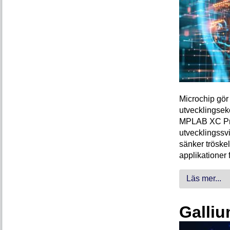
Microchip gör 
utvecklingsek
MPLAB XC Pro-
utvecklingssvi
sänker tröskel
applikationer 
Läs mer...
Galliu