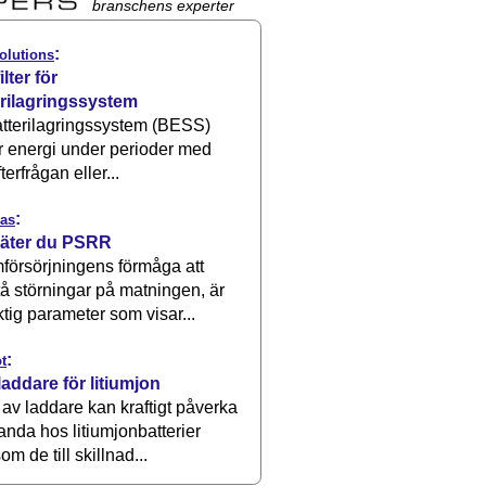
branschens experter
:
olutions
ilter för
erilagringssystem
atterilagringssystem (BESS)
r energi under perioder med
terfrågan eller...
:
as
äter du PSRR
försörjningens förmåga att
å störningar på matningen, är
ktig parameter som visar...
:
t
laddare för litiumjon
 av laddare kan kraftigt påverka
anda hos litiumjonbatterier
om de till skillnad...