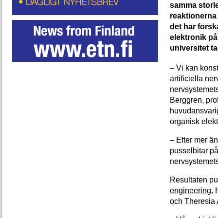
samma storl
reaktionerna 
det har forsk
elektronik p
universitet t
– Vi kan konst
artificiella 
nervsystemets
Berggren, prof
huvudansvarig 
organisk elekt
– Efter mer än 
pusselbitar på
nervsystemets
Resultaten pub
engineering.
H
och Theresia 