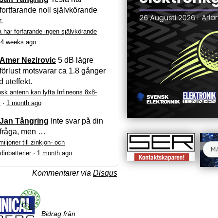
fortfarande noll självkörande
r.
a har forfarande ingen självkörande
·
4 weeks ago
Amer Nezirovic
5 dB lägre
förlust motsvarar ca 1.8 gånger
 uteffekt.
sk antenn kan lyfta Infineons 8x8-
r
·
1 month ago
Jan Tångring
Inte svar på din
fråga, men …
iljoner till zinkjon- och
dinbatterier
·
1 month ago
Kommentarer via
Disqus
Bidrag från