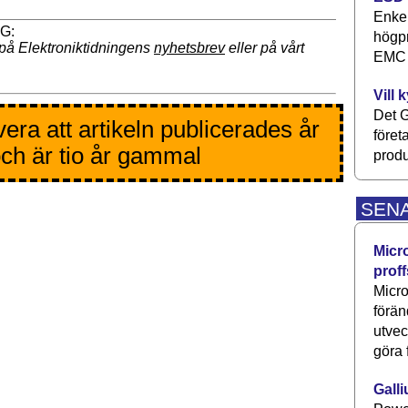
Enkel
högpr
på Elektroniktidningens
nyhetsbrev
eller på vårt
EMC P
Vill 
Det G
era att artikeln publicerades år
föret
ch är tio år gammal
produ
SEN
Micr
proff
Micro
förän
utve
göra 
Galli