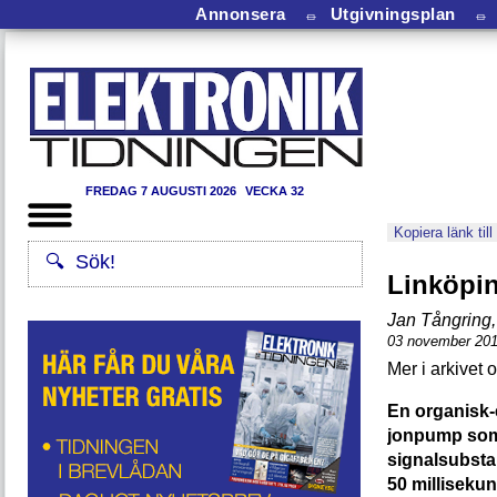
Annonsera
⏛
Utgivningsplan
⏛
FREDAG 7 AUGUSTI 2026
VECKA 32
Kopiera länk till
Linköpi
Jan Tångring
,
03 november 20
En organisk-
jonpump som 
signalsubsta
50 millisekun