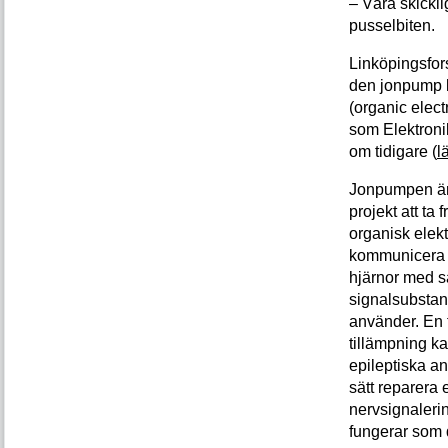
– Våra skickli
pusselbiten.
Linköpingsfor
den jonpump 
(organic elec
som Elektronik
om tidigare (
l
Jonpumpen är 
projekt att ta 
organisk elek
kommunicera 
hjärnor med
signalsubstan
använder. En 
tillämpning kan
epileptiska an
sätt reparera 
nervsignaleri
fungerar som 