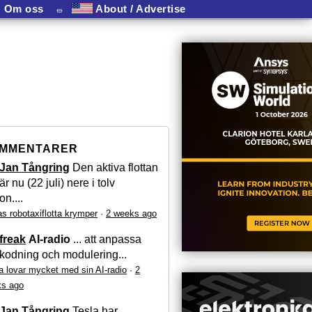
Om oss
⏛
About / Advertise
MMENTARER
Jan Tångring
Den aktiva flottan
är nu (22 juli) nere i tolv
on....
as robotaxiflotta krymper
·
2 weeks ago
freak
AI-radio
... att anpassa
kodning och modulering...
a lovar mycket med sin AI-radio
·
2
s ago
Jan Tångring
Tesla har