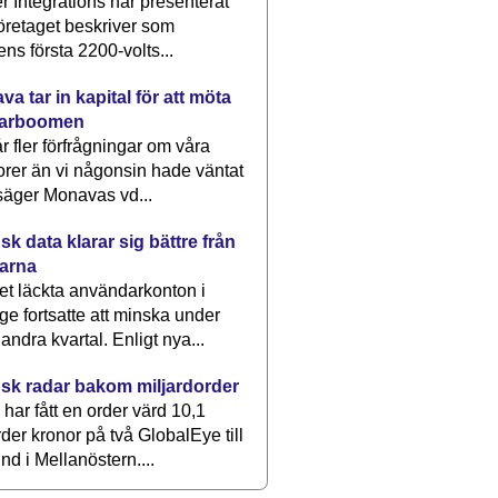
 Integrations har presenterat
öretaget beskriver som
ens första 2200-volts...
a tar in kapital för att möta
arboomen
får fler förfrågningar om våra
rer än vi någonsin hade väntat
säger Monavas vd...
k data klarar sig bättre från
arna
et läckta användarkonton i
ge fortsatte att minska under
 andra kvartal. Enligt nya...
sk radar bakom miljardorder
har fått en order värd 10,1
rder kronor på två GlobalEye till
nd i Mellanöstern....