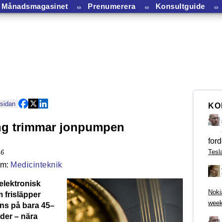
Månadsmagasinet
⏛
Prenumerera
⏛
Konsultguide
⏛
 sidan
KO
ng trimmar jonpumpen
ford
Tesl
16
Medicinteknik
elektronisk
Noki
frisläpper
week
ns på bara 45–
der – nära