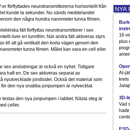
P:er förflyttades neurotransmittorerna horisontellt från
NYA
l. Det kunde ta sekunder. Nu sänds meddelandet
s igenom den några hundra nanometer tunna filmen.
Burke
inst
ektriska fält förflyttas neurotransmittorer i sex
16 vi
ntellt över en tunnfilm. När andra fält aktiveras styrs
plus
as till att gå vertikalt den korta vägen genom den
progr
nanometer tunna filmen. Målet kan vara en cell eller
ameri
Open
r sex anslutningar är också en nyhet. Tidigare
AI-jä
ara haft en. De sex aktiveras separat av
krets
 nyutvecklade jondioder. Också det material som
Jalap
 för den nya snabba jonpumpen är nytvecklat.
3D-li
 testas den nya jonpumpen i labbet. Nästa steg är
Vad s
med celler.
hade
centi
ESD-