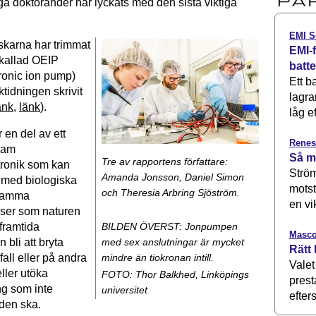
ga doktorander har lyckats med den sista viktiga
EMI S
skarna har trimmat
EMI-f
kallad OEIP
batt
tronic ion pump)
Ett b
tidningen skrivit
lagra
änk
,
länk
).
låg ef
en del av ett
Renes
fram
Så m
Tre av rapportens författare:
tronik som kan
Ström
Amanda Jonsson, Daniel Simon
med biologiska
motst
och Theresia Arbring Sjöström.
 samma
en vi
ser som naturen
framtida
BILDEN ÖVERST: Jonpumpen
Masco
 bli att bryta
med sex anslutningar är mycket
Rätt 
fall eller på andra
mindre än tiokronan intill.
Valet
eller utöka
FOTO: Thor Balkhed, Linköpings
prest
ng som inte
universitet
efters
den ska.