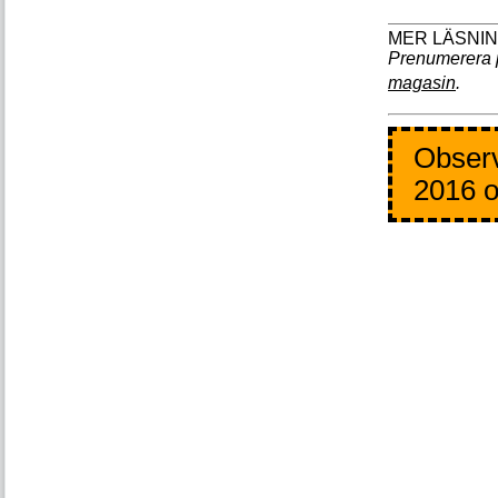
Prenumerera 
magasin
.
Observ
2016 o