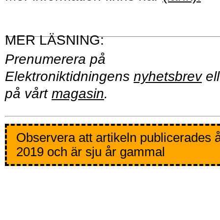
Prenumerera på
Elektroniktidningens
nyhetsbrev
ell
på vårt
magasin
.
Observera att artikeln publicerades 
2019 och är sju år gammal