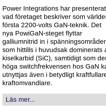
Power Integrations har presenterat
vad företaget beskriver som värld
första 2200-volts GaN-teknik. Det
nya PowiGaN-steget flyttar
galliumnitrid in i spänningsområde
som hittills i huvudsak dominerats 
kiselkarbid (SiC), samtidigt som de
höga switchfrekvensen hos GaN k
utnyttjas även i betydligt kraftfullar
kraftomvandlare.
Läs mer...