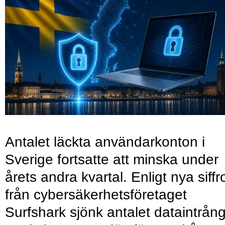
Antalet läckta användarkonton i
Sverige fortsatte att minska under
årets andra kvartal. Enligt nya siffr
från cybersäkerhetsföretaget
Surfshark sjönk antalet dataintrån