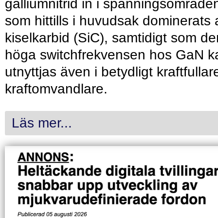
galliumnitrid in i spänningsområde
som hittills i huvudsak dominerats 
kiselkarbid (SiC), samtidigt som de
höga switchfrekvensen hos GaN k
utnyttjas även i betydligt kraftfullar
kraftomvandlare.
Läs mer...