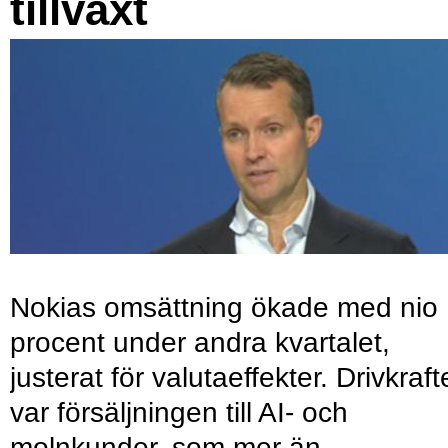
tillväxt
Nokias omsättning ökade med nio
procent under andra kvartalet,
justerat för valutaeffekter. Drivkraf
var försäljningen till AI- och
molnkunder, som mer än