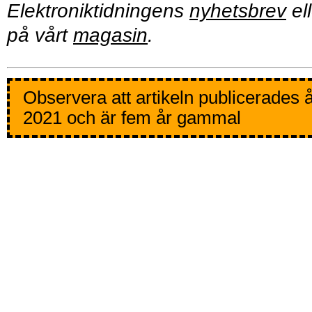
Elektroniktidningens
nyhetsbrev
ell
på vårt
magasin
.
Observera att artikeln publicerades 
2021 och är fem år gammal