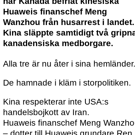
har Kanada befriat kinesiska
Huaweis finanschef Meng
Wanzhou från husarrest i landet.
Kina släppte samtidigt två gripn
kanadensiska medborgare.
Alla tre är nu åter i sina hemländer
De hamnade i kläm i storpolitiken.
Kina respekterar inte USA:s
handelsbojkott av Iran.
Huaweis finanschef Meng Wanzho
– dotter till Huaweis grundare Ren