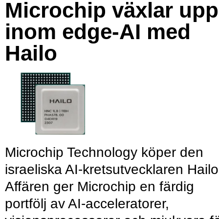
Microchip växlar upp
inom edge-AI med
Hailo
Microchip Technology köper den
israeliska AI-kretsutvecklaren Hailo
Affären ger Microchip en färdig
portfölj av AI-acceleratorer,