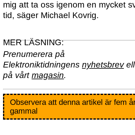
mig att ta oss igenom en mycket s
tid, säger Michael Kovrig.
Prenumerera på
Elektroniktidningens
nyhetsbrev
ell
på vårt
magasin
.
Observera att denna artikel är fem å
gammal