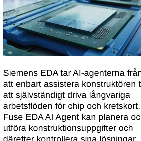
Siemens EDA tar AI-agenterna frå
att enbart assistera konstruktören ti
att självständigt driva långvariga
arbetsflöden för chip och kretskort.
Fuse EDA AI Agent kan planera o
utföra konstruktionsuppgifter och
därefter kontrollera sina lösningar