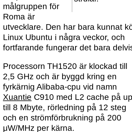
målgruppen för
Roma är
utvecklare. Den har bara kunnat k
Linux Ubuntu i några veckor, och
fortfarande fungerar det bara delvi
Processorn TH1520 är klockad till
2,5 GHz och är byggd kring en
fyrkärnig Alibaba-cpu vid namn
Xuantie
C910 med L2 cache på u
till 8 Mbyte, rörledning på 12 steg
och en strömförbrukning på 200
μW/MHz per kärna.