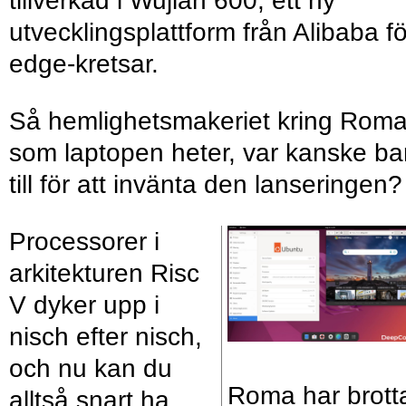
tillverkad i Wujian 600, ett ny
utvecklingsplattform från Alibaba fö
edge-kretsar.
Så hemlighetsmakeriet kring Roma
som laptopen heter, var kanske ba
till för att invänta den lanseringen?
Processorer i
arkitekturen Risc
V dyker upp i
nisch efter nisch,
och nu kan du
Roma har brott
alltså snart ha