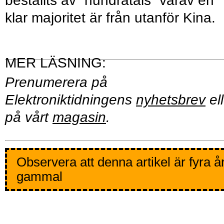
beställts av ”hundratals” varav en
klar majoritet är från utanför Kina.
Prenumerera på
Elektroniktidningens
nyhetsbrev
ell
på vårt
magasin
.
Observera att denna artikel är fyra å
gammal