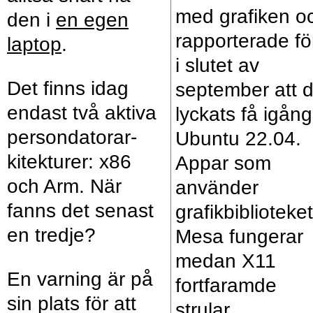
med grafiken o
den i
en egen
rapporterade fö
laptop
.
i slutet av
Det finns idag
september att d
endast två aktiva
lyckats få igång
person­datorar­
Ubuntu 22.04.
kitek­turer: x86
Appar som
och Arm. När
använder
fanns det senast
grafikbiblioteket
en tredje?
Mesa fungerar
medan X11
En varning är på
fortfaramde
sin plats för att
strular.