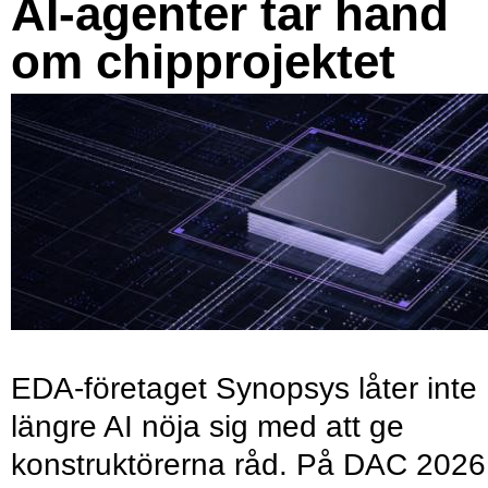
AI-agenter tar hand
om chipprojektet
EDA-företaget Synopsys låter inte
längre AI nöja sig med att ge
konstruktörerna råd. På DAC 2026