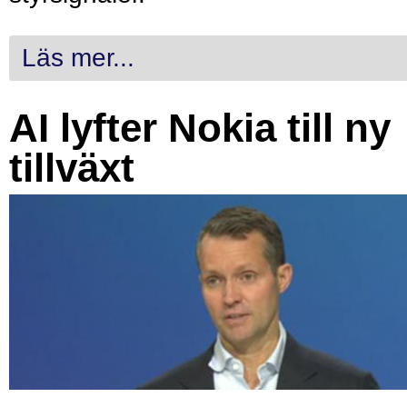
Läs mer...
AI lyfter Nokia till ny
tillväxt