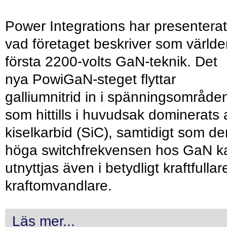
Power Integrations har presenterat
vad företaget beskriver som värld
första 2200-volts GaN-teknik. Det
nya PowiGaN-steget flyttar
galliumnitrid in i spänningsområde
som hittills i huvudsak dominerats 
kiselkarbid (SiC), samtidigt som de
höga switchfrekvensen hos GaN k
utnyttjas även i betydligt kraftfullar
kraftomvandlare.
Läs mer...