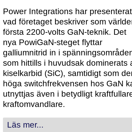
Power Integrations har presenterat
vad företaget beskriver som värld
första 2200-volts GaN-teknik. Det
nya PowiGaN-steget flyttar
galliumnitrid in i spänningsområde
som hittills i huvudsak dominerats 
kiselkarbid (SiC), samtidigt som de
höga switchfrekvensen hos GaN k
utnyttjas även i betydligt kraftfullar
kraftomvandlare.
Läs mer...