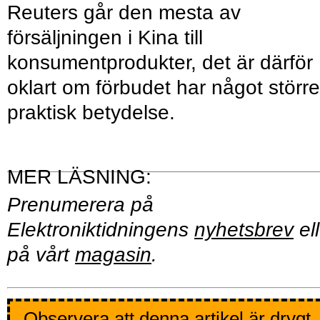
Reuters går den mesta av
försäljningen i Kina till
konsumentprodukter, det är därför
oklart om förbudet har något större
praktisk betydelse.
Prenumerera på
Elektroniktidningens
nyhetsbrev
ell
på vårt
magasin
.
Observera att denna artikel är drygt