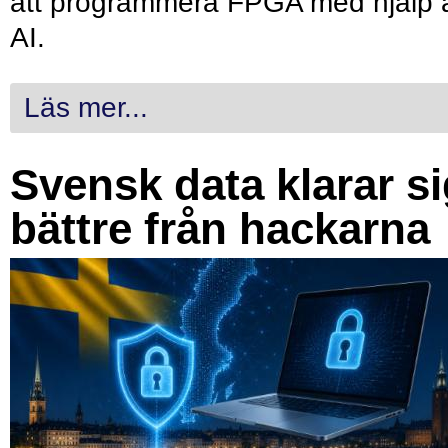
att programmera FPGA med hjälp 
AI.
Läs mer...
Svensk data klarar s
bättre från hackarna