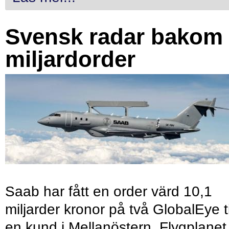
Svensk radar bakom
miljardorder
Saab har fått en order värd 10,1
miljarder kronor på två GlobalEye ti
en kund i Mellanöstern. Flygplanet