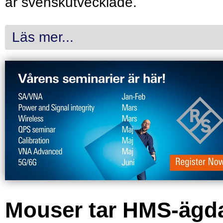
är svenskutvecklade.
Läs mer...
Mouser tar HMS-ägd