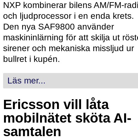
NXP kombinerar bilens AM/FM-rad
och ljudprocessor i en enda krets.
Den nya SAF9800 använder
maskininlärning för att skilja ut röst
sirener och mekaniska missljud ur
bullret i kupén.
Läs mer...
Ericsson vill låta
mobilnätet sköta AI-
samtalen