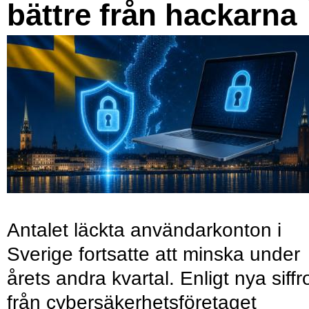
bättre från hackarna
Antalet läckta användarkonton i
Sverige fortsatte att minska under
årets andra kvartal. Enligt nya siffr
från cybersäkerhetsföretaget