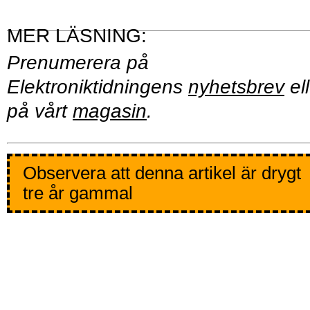
Prenumerera på
Elektroniktidningens
nyhetsbrev
ell
på vårt
magasin
.
Observera att denna artikel är drygt
tre år gammal