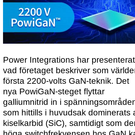
Power Integrations har presenterat
vad företaget beskriver som värld
första 2200-volts GaN-teknik. Det
nya PowiGaN-steget flyttar
galliumnitrid in i spänningsområde
som hittills i huvudsak dominerats 
kiselkarbid (SiC), samtidigt som de
höga switchfrekvensen hos GaN k