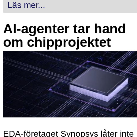
Läs mer...
AI-agenter tar hand
om chipprojektet
EDA-företaget Synopsys låter inte