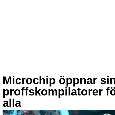
Microchip öppnar si
proffskompilatorer f
alla