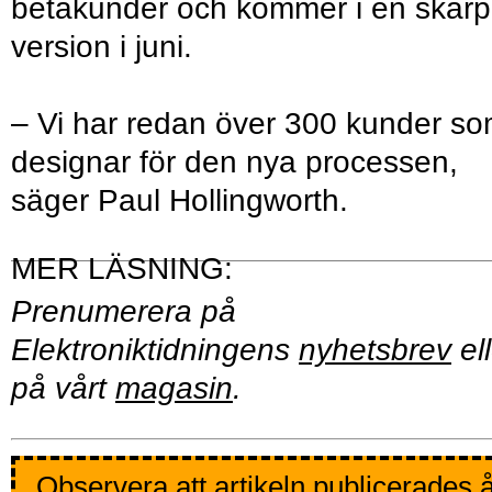
betakunder och kommer i en skarp
version i juni.
– Vi har redan över 300 kunder s
designar för den nya processen,
säger Paul Hollingworth.
Prenumerera på
Elektroniktidningens
nyhetsbrev
ell
på vårt
magasin
.
Observera att artikeln publicerades 