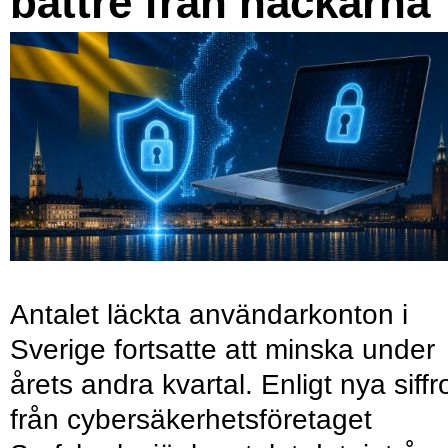
bättre från hackarna
Antalet läckta användarkonton i
Sverige fortsatte att minska under
årets andra kvartal. Enligt nya siffr
från cybersäkerhetsföretaget