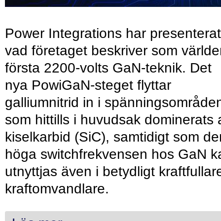
Power Integrations har presenterat
vad företaget beskriver som värld
första 2200-volts GaN-teknik. Det
nya PowiGaN-steget flyttar
galliumnitrid in i spänningsområde
som hittills i huvudsak dominerats 
kiselkarbid (SiC), samtidigt som de
höga switchfrekvensen hos GaN k
utnyttjas även i betydligt kraftfullar
kraftomvandlare.