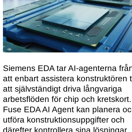
Siemens EDA tar AI-agenterna frå
att enbart assistera konstruktören ti
att självständigt driva långvariga
arbetsflöden för chip och kretskort.
Fuse EDA AI Agent kan planera o
utföra konstruktionsuppgifter och
därefter kontrollera sina lösningar