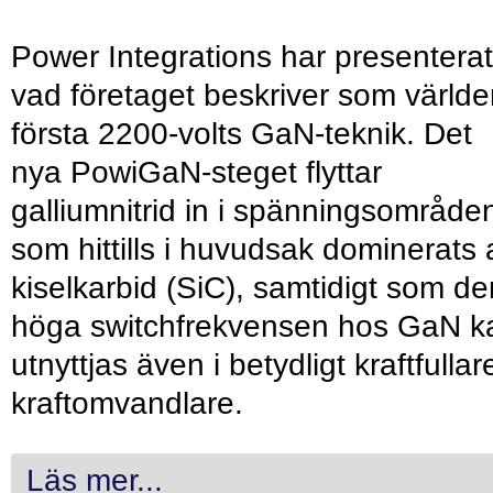
Power Integrations har presenterat
vad företaget beskriver som värld
första 2200-volts GaN-teknik. Det
nya PowiGaN-steget flyttar
galliumnitrid in i spänningsområde
som hittills i huvudsak dominerats 
kiselkarbid (SiC), samtidigt som de
höga switchfrekvensen hos GaN k
utnyttjas även i betydligt kraftfullar
kraftomvandlare.
Läs mer...