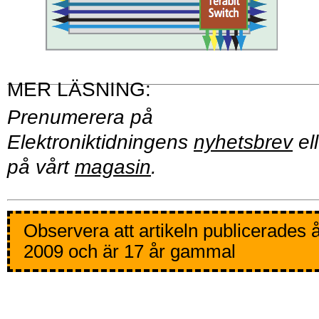
Prenumerera på
Elektroniktidningens
nyhetsbrev
ell
på vårt
magasin
.
Observera att artikeln publicerades 
2009 och är 17 år gammal