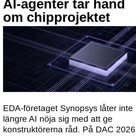
AI-agenter tar hand
om chipprojektet
EDA-företaget Synopsys låter inte
längre AI nöja sig med att ge
konstruktörerna råd. På DAC 2026