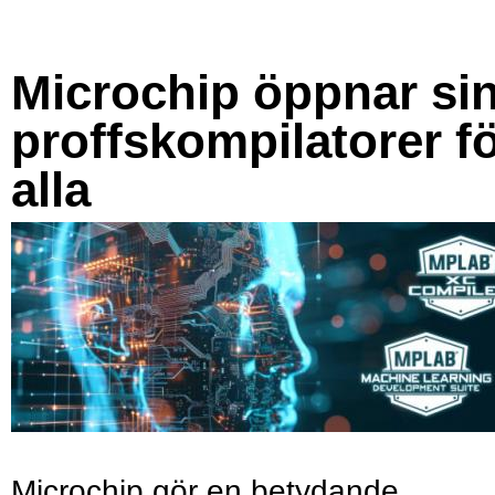
Microchip öppnar si
proffskompilatorer f
alla
Microchip gör en betydande