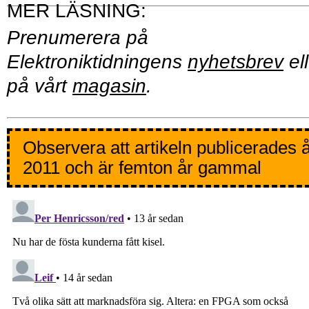
Prenumerera på
Elektroniktidningens
nyhetsbrev
ell
på vårt
magasin
.
Observera att artikeln publicerades 
2011 och är femton år gammal