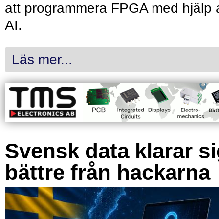
att programmera FPGA med hjälp 
AI.
Läs mer...
Svensk data klarar s
bättre från hackarna