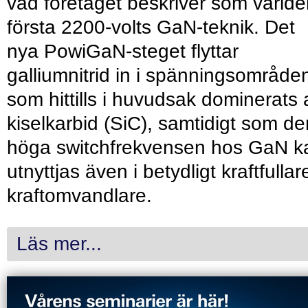
vad företaget beskriver som värld
första 2200-volts GaN-teknik. Det
nya PowiGaN-steget flyttar
galliumnitrid in i spänningsområde
som hittills i huvudsak dominerats 
kiselkarbid (SiC), samtidigt som de
höga switchfrekvensen hos GaN k
utnyttjas även i betydligt kraftfullar
kraftomvandlare.
Läs mer...