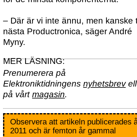
– Där är vi inte ännu, men kanske ti
nästa Productronica, säger André
Myny.
Prenumerera på
Elektroniktidningens
nyhetsbrev
ell
på vårt
magasin
.
Observera att artikeln publicerades 
2011 och är femton år gammal