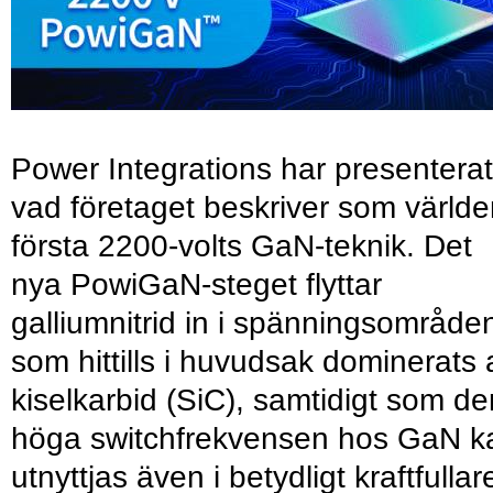
Power Integrations har presenterat
vad företaget beskriver som värld
första 2200-volts GaN-teknik. Det
nya PowiGaN-steget flyttar
galliumnitrid in i spänningsområde
som hittills i huvudsak dominerats 
kiselkarbid (SiC), samtidigt som de
höga switchfrekvensen hos GaN k
utnyttjas även i betydligt kraftfullar