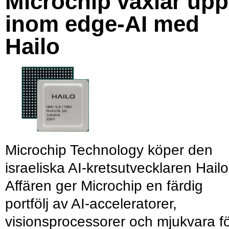
Microchip växlar upp
inom edge-AI med
Hailo
Microchip Technology köper den
israeliska AI-kretsutvecklaren Hailo
Affären ger Microchip en färdig
portfölj av AI-acceleratorer,
visionsprocessorer och mjukvara f