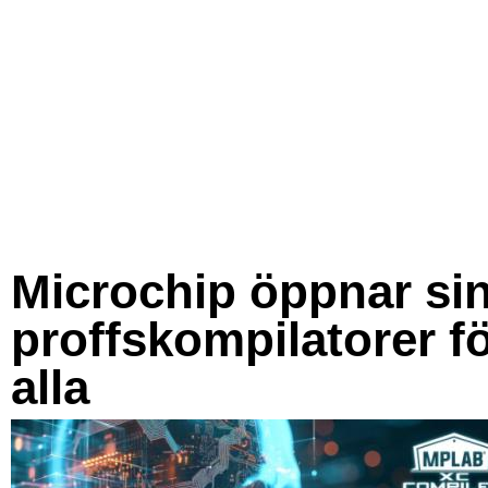
Microchip öppnar si
proffskompilatorer f
alla