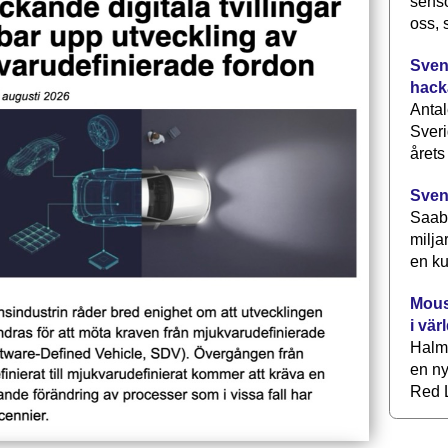
senso
oss, 
Svens
hack
Antal
Sveri
årets
Sven
Saab 
milja
en ku
Mous
i vär
Halm
en ny
Red L