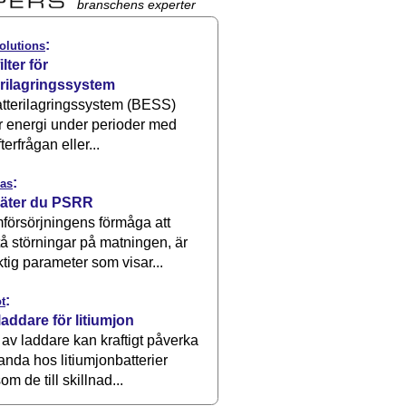
branschens experter
:
olutions
ilter för
erilagringssystem
atterilagringssystem (BESS)
r energi under perioder med
terfrågan eller...
:
as
äter du PSRR
försörjningens förmåga att
å störningar på matningen, är
ktig parameter som visar...
:
t
laddare för litiumjon
 av laddare kan kraftigt påverka
anda hos litiumjonbatterier
om de till skillnad...