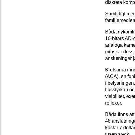
diskreta komp
Samtidigt med 
familjemedlem
Båda nykomlin
10-bitars AD-o
analoga kamer
minskar dessu
anslutningar jä
Kretsarna inne
(ACA), en fun
i belysningen.
ljusstyrkan oc
visibilitet, e
reflexer.
Båda finns a
48 anslutning
kostar 7 dolla
tusen styck.