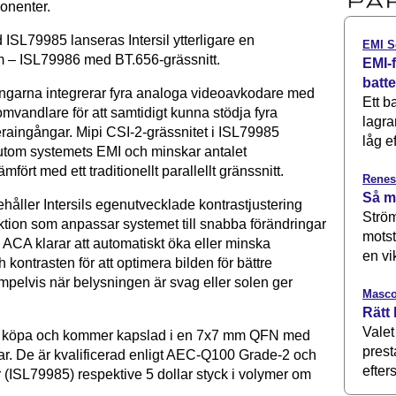
onenter.
ISL79985 lanseras Intersil ytterligare en
EMI S
 – ISL79986 med BT.656-grässnitt.
EMI-f
batt
garna integrerar fyra analoga videoavkodare med
Ett b
mvandlare för att samtidigt kunna stödja fyra
lagra
aingångar. Mipi CSI-2-grässnitet i ISL79985
låg ef
tom systemets EMI och minskar antalet
mfört med ett traditionellt parallellt gränssnitt.
Renes
Så m
håller Intersils egenutvecklade kontrastjustering
Ström
ktion som anpassar systemet till snabba förändringar
motst
 ACA klarar att automatiskt öka eller minska
en vi
h kontrasten för att optimera bilden för bättre
xempelvis när belysningen är svag eller solen ger
Masco
Rätt 
Valet
tt köpa och kommer kapslad i en 7x7 mm QFN med
prest
ar. De är kvalificerad enligt AEC-Q100 Grade-2 och
efters
r (ISL79985) respektive 5 dollar styck i volymer om