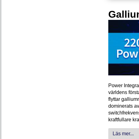
Galliu
Power Integra
världens förs
flyttar galliu
dominerats av
switchfrekven
kraftfullare k
Läs mer...