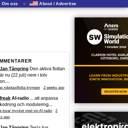
Om oss
⏦
About / Advertise
MMENTARER
Jan Tångring
Den aktiva flottan
är nu (22 juli) nere i tolv
on....
as robotaxiflotta krymper
·
2 weeks ago
freak
AI-radio
... att anpassa
kodning och modulering...
a lovar mycket med sin AI-radio
·
2
s ago
Jan Tångring
Tesla har