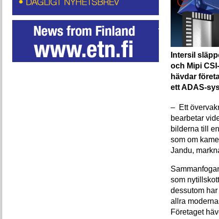
Intersil slä
och Mipi CSI-2
hävdar företa
ett ADAS-sys
– Ett övervak
bearbetar vid
bilderna till 
som om kamera
Jandu, markna
Sammanfogande
som nytillsko
dessutom har e
allra modern
Företaget hävd