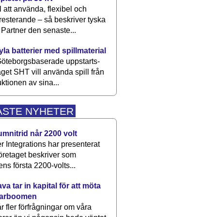
 att använda, flexibel och
esterande – så beskriver tyska
artner den senaste...
kyla batterier med spillmaterial
öteborgsbaserade upp­starts­
aget SHT vill använda spill från
ktionen av sina...
ASTE NYHETER
umnitrid når 2200 volt
 Integrations har presenterat
öretaget beskriver som
ens första 2200-volts...
a tar in kapital för att möta
arboomen
får fler förfrågningar om våra