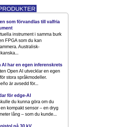
 PRODUKTER
n som förvandlas till valfria
rument
rtuella instrument i samma burk
 en FPGA som du kan
ammera. Australisk-
kanska...
 AI har en egen inferenskrets
tten Open AI utvecklar en egen
 för stora språkmodeller.
eño är avsedd för...
dar för edge-AI
kulle du kunna göra om du
 en kompakt sensor – en dryg
meter lång – som du kunde...
pistol på 30 kV