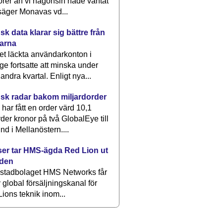
rer än vi någonsin hade väntat
säger Monavas vd...
k data klarar sig bättre från
arna
et läckta användarkonton i
ge fortsatte att minska under
 andra kvartal. Enligt nya...
sk radar bakom miljardorder
har fått en order värd 10,1
rder kronor på två GlobalEye till
nd i Mellanöstern....
er tar HMS-ägda Red Lion ut
lden
stadbolaget HMS Networks får
 global försäljningskanal för
ions teknik inom...