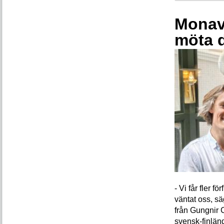
Monava
möta 
- Vi får fler 
väntat oss, s
från Gungnir 
svensk-finlän