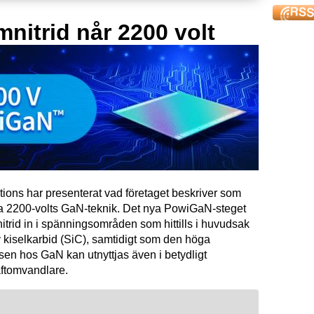
mnitrid når 2200 volt
tions har presenterat vad företaget beskriver som
ta 2200-volts GaN-teknik. Det nya PowiGaN-steget
mnitrid in i spänningsområden som hittills i huvudsak
 kiselkarbid (SiC), samtidigt som den höga
sen hos GaN kan utnyttjas även i betydligt
raftomvandlare.