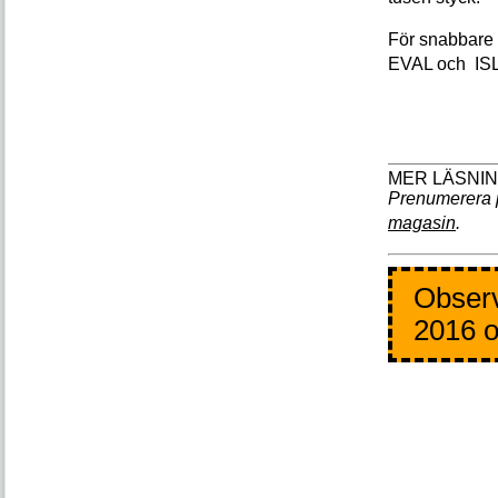
För snabbare 
EVAL och ISL
Prenumerera 
magasin
.
Observ
2016 o