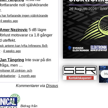
fortfarande noll självkörande
r.
a har forfarande ingen självkörande
·
4 weeks ago
Amer Nezirovic
5 dB lägre
förlust motsvarar ca 1.8 gånger
 uteffekt.
sk antenn kan lyfta Infineons 8x8-
r
·
4 weeks ago
Jan Tångring
Inte svar på din
fråga, men …
iljoner till zinkjon- och
dinbatterier
·
1 month ago
Kommentarer via
Disqus
Bidrag från