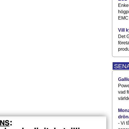
Enkel
högpr
EMC P
Vill 
Det G
föret
produ
SEN
Galli
Power
vad f
värld
Monav
drön
- Vi 