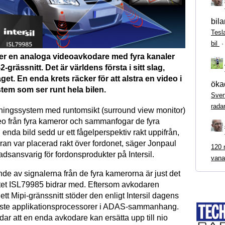
bila
Tesl
bil
pper en analoga videoavkodare med fyra kanaler
-grässnitt. Det är världens första i sitt slag,
get. En enda krets räcker för att alstra en video i
ökad
tem som ser runt hela bilen.
Sven
rada
ningssystem med runtomsikt (surround view monitor)
eo från fyra kameror och sammanfogar de fyra
en enda bild sedd ur ett fågelperspektiv rakt uppifrån,
n var placerad rakt över fordonet, säger Jonpaul
120 m
dsansvarig för fordonsprodukter på Intersil.
vana
 av signalerna från de fyra kamerorna är just det
ttet ISL79985 bidrar med. Eftersom avkodaren
tt Mipi-gränssnitt stöder den enligt Intersil dagens
aste applikationsprocessorer i ADAS-sammanhang.
ar att en enda avkodare kan ersätta upp till nio