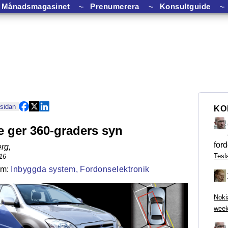
Månadsmagasinet
⏦
Prenumerera
⏦
Konsultguide
⏦
 sidan
KO
 ger 360-graders syn
ford
rg
,
Tesl
16
Inbyggda system,
Fordonselektronik
Noki
week