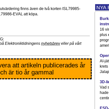
NYA
utvärdering finns även de två korten ISL79985-
79986-EVAL att köpa.
Burke
inst
16 vi
plus
progr
på Elektroniktidningens
nyhetsbrev
eller på vårt
ameri
Open
AI-jä
era att artikeln publicerades år
krets
ch är tio år gammal
Jalap
3D-li
Vad s
hade
centi
ESD-