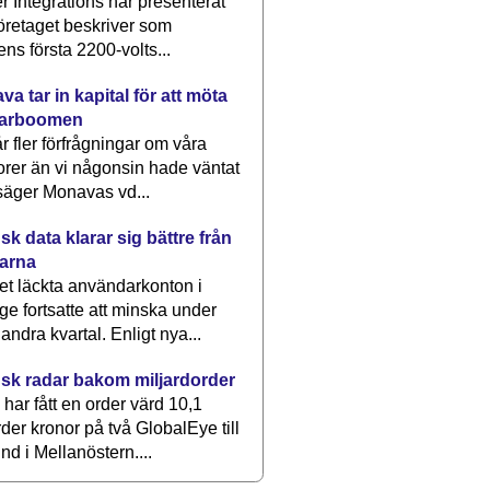
 Integrations har presenterat
öretaget beskriver som
ens första 2200-volts...
a tar in kapital för att möta
arboomen
får fler förfrågningar om våra
rer än vi någonsin hade väntat
säger Monavas vd...
k data klarar sig bättre från
arna
et läckta användarkonton i
ge fortsatte att minska under
 andra kvartal. Enligt nya...
sk radar bakom miljardorder
har fått en order värd 10,1
rder kronor på två GlobalEye till
nd i Mellanöstern....