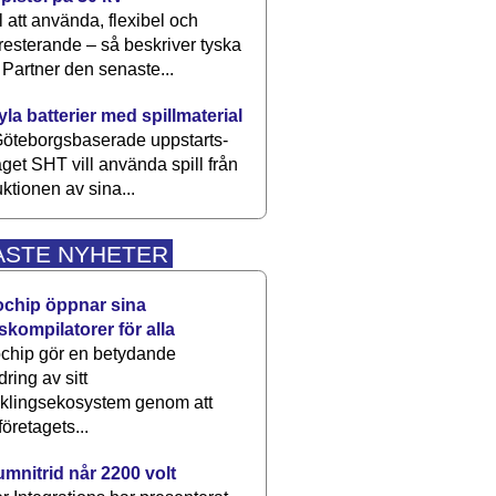
 att använda, flexibel och
esterande – så beskriver tyska
artner den senaste...
kyla batterier med spillmaterial
öteborgsbaserade upp­starts­
aget SHT vill använda spill från
ktionen av sina...
ASTE NYHETER
ochip öppnar sina
skompilatorer för alla
chip gör en betydande
dring av sitt
cklingsekosystem genom att
företagets...
umnitrid når 2200 volt