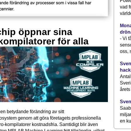
Power
vad f
värld
Monav
hip öppnar sina
drön
- Vi 
kompilatorer för alla
senso
oss, 
Svens
hack
Antal
Sveri
årets
Sven
Saab 
en betydande förändring av sitt
milja
osystem genom att göra företagets professionella
en ku
kompilatorer kostnadsfria. Samtidigt blir även
ten MPLAB Machine Learning fritt tillgänglig, vilket