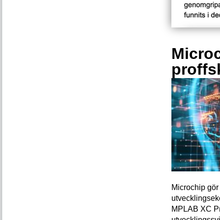
Microc
proffs
Microchip gör 
utvecklingsek
MPLAB XC Pro-
utvecklingssvi