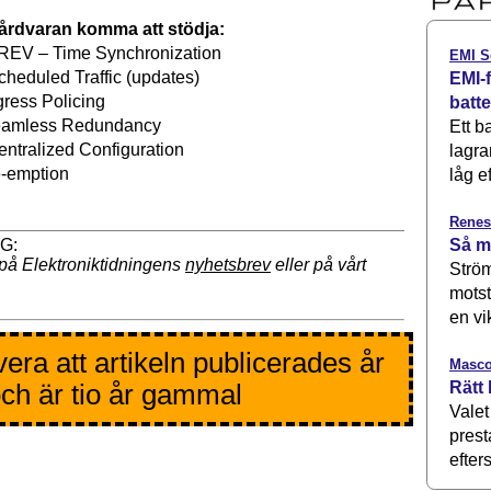
hårdvaran komma att stödja:
REV – Time Synchronization
EMI S
heduled Traffic (updates)
EMI-f
gress Policing
batt
eamless Redundancy
Ett b
ntralized Configuration
lagra
e-emption
låg ef
Renes
Så m
på Elektroniktidningens
nyhetsbrev
eller på vårt
Ström
motst
en vi
era att artikeln publicerades år
Masco
Rätt 
ch är tio år gammal
Valet
prest
efters