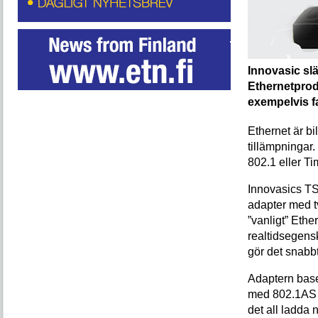
Innovasic sl
Ethernetprodu
exempelvis fa
Ethernet är bil
tillämpningar.
802.1 eller T
Innovasics TS
adapter med tv
”vanligt” Eth
realtidsegens
gör det snabb
Adaptern base
med 802.1AS o
det all ladda 