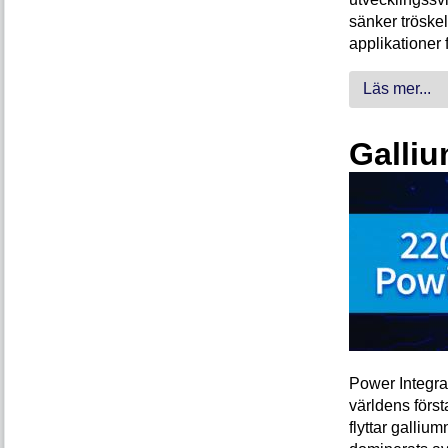
sänker tröskel
applikationer 
Läs mer...
Galliu
Power Integra
världens förs
flyttar galliu