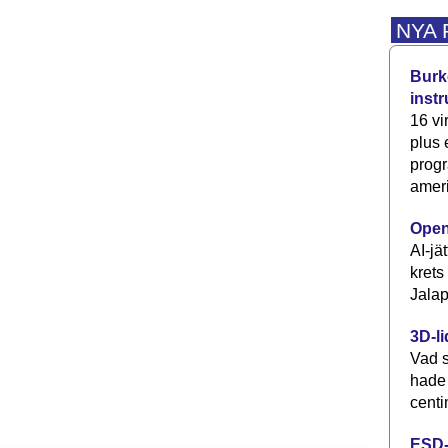
NYA
Burke
inst
16 vi
plus
progr
ameri
Open
AI-jä
krets
Jalap
3D-li
Vad s
hade
centi
ESD-