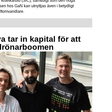
 kiselkarbid (SiC), samtidigt som den höga
sen hos GaN kan utnyttjas även i betydligt
raftomvandlare.
 tar in kapital för att
drönarboomen