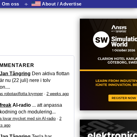
Om oss
⟛
About / Advertise
MMENTARER
Jan Tångring
Den aktiva flottan
är nu (22 juli) nere i tolv
on....
as robotaxiflotta krymper
·
2 weeks ago
freak
AI-radio
... att anpassa
kodning och modulering...
a lovar mycket med sin AI-radio
·
2
s ago
Jan Tångring
Tesla har