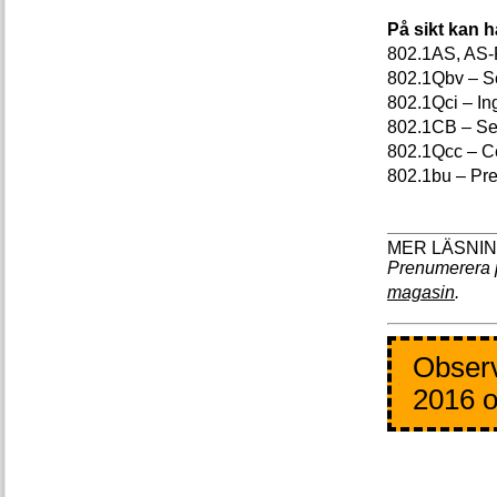
På sikt kan 
802.1AS, AS-
802.1Qbv – Sc
802.1Qci – In
802.1CB – S
802.1Qcc – Ce
802.1bu – Pr
Prenumerera 
magasin
.
Observ
2016 o