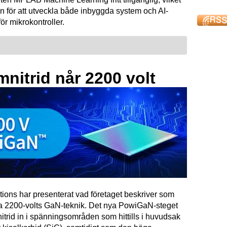
n för att utveckla både inbyggda system och AI-
för mikrokontroller.
mnitrid når 2200 volt
tions har presenterat vad företaget beskriver som
ta 2200-volts GaN-teknik. Det nya PowiGaN-steget
mnitrid in i spänningsområden som hittills i huvudsak