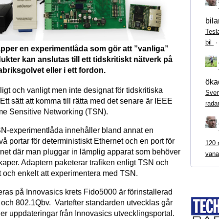
bila
Tesl
bil
äpper en experimentlåda som gör att ”vanliga”
kter kan anslutas till ett tidskritiskt nätverk på
briksgolvet eller i ett fordon.
ökad
ligt och vanligt men inte designat för tidskritiska
Sven
 Ett sätt att komma till rätta med det senare är IEEE
rada
ime Sensitive Networking (TSN).
N-experimentlåda innehåller bland annat en
å portar för deterministiskt Ethernet och en port för
120 m
ernet där man pluggar in lämplig apparat som behöver
vana
kaper. Adaptern paketerar trafiken enligt TSN och
t och enkelt att experimentera med TSN.
ras på Innovasics krets Fido5000 är förinstallerad
ch 802.1Qbv. Vartefter standarden utvecklas går
ner uppdateringar från Innovasics utvecklingsportal.