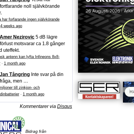
fortfarande noll självkörande
r.
a har forfarande ingen självkörande
·
4 weeks ago
Amer Nezirovic
5 dB lägre
förlust motsvarar ca 1.8 gånger
 uteffekt.
sk antenn kan lyfta Infineons 8x8-
r
·
1 month ago
Jan Tångring
Inte svar på din
fråga, men …
iljoner till zinkjon- och
dinbatterier
·
1 month ago
Kommentarer via
Disqus
Bidrag från