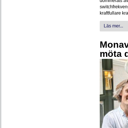
dominerats av
switchfrekven
kraftfullare k
Läs mer...
Monava
möta 