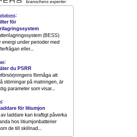
branschens experter
:
olutions
ilter för
erilagringssystem
atterilagringssystem (BESS)
r energi under perioder med
terfrågan eller...
:
as
äter du PSRR
försörjningens förmåga att
å störningar på matningen, är
ktig parameter som visar...
:
t
laddare för litiumjon
 av laddare kan kraftigt påverka
anda hos litiumjonbatterier
om de till skillnad...