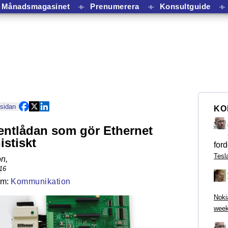
Månadsmagasinet
⟛
Prenumerera
⟛
Konsultguide
⟛
 sidan
KO
entlådan som gör Ethernet
istiskt
ford
Tesl
on
,
16
Kommunikation
Noki
week