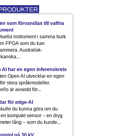
 PRODUKTER
n som förvandlas till valfria
rument
rtuella instrument i samma burk
 en FPGA som du kan
ammera. Australisk-
kanska...
 AI har en egen inferenskrets
tten Open AI utvecklar en egen
 för stora språkmodeller.
eño är avsedd för...
dar för edge-AI
kulle du kunna göra om du
 en kompakt sensor – en dryg
meter lång – som du kunde...
pistol på 30 kV