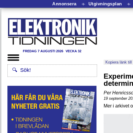
Annonsera
⟛
Utgivningsplan
⟛
FREDAG 7 AUGUSTI 2026
VECKA 32
Kopiera länk till
Experim
determin
Per Henricss
19 september 20