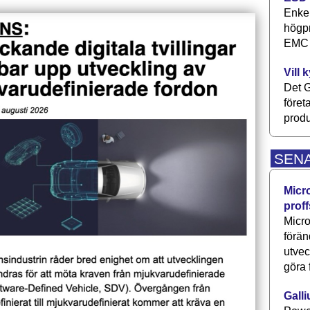
Enkel
högpr
EMC P
Vill 
Det G
föret
produ
SEN
Micr
proff
Micro
förän
utve
göra 
Galli