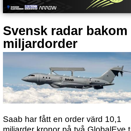
Svensk radar bakom
miljardorder
Saab har fått en order värd 10,1
miljarder kronor på två GlobalEye ti