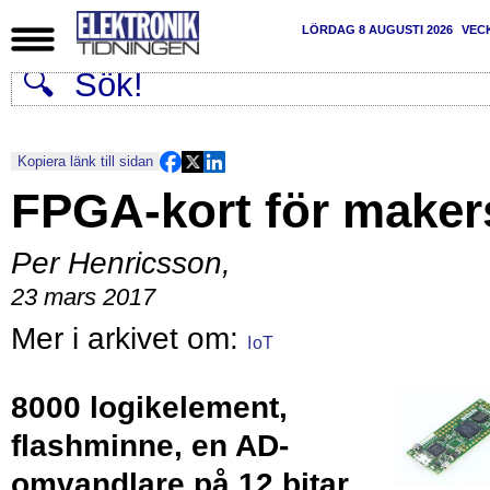
LÖRDAG 8 AUGUSTI 2026
VEC
Kopiera länk till sidan
FPGA-kort för maker
Per Henricsson
,
23 mars 2017
IoT
8000 logikelement,
flashminne, en AD-
omvandlare på 12 bitar