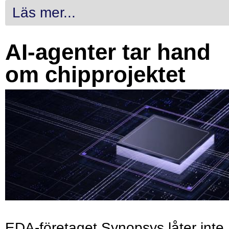
Läs mer...
AI-agenter tar hand
om chipprojektet
EDA-företaget Synopsys låter inte