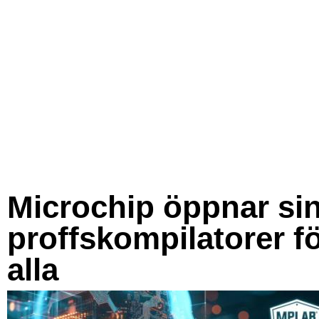
Microchip öppnar si
proffskompilatorer f
alla