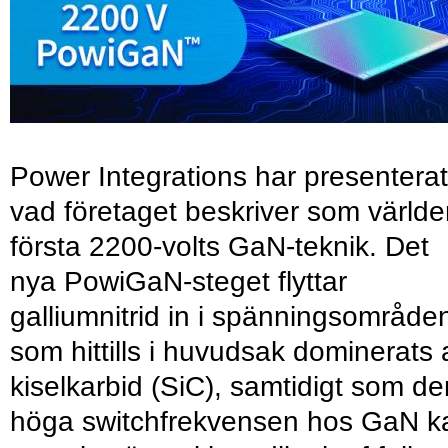
Power Integrations har presenterat
vad företaget beskriver som värld
första 2200-volts GaN-teknik. Det
nya PowiGaN-steget flyttar
galliumnitrid in i spänningsområde
som hittills i huvudsak dominerats 
kiselkarbid (SiC), samtidigt som de
höga switchfrekvensen hos GaN k