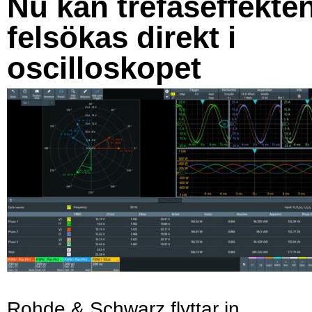
Nu kan trefaseffekte
felsökas direkt i
oscilloskopet
Rohde & Schwarz flyttar in