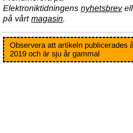
Elektroniktidningens
nyhetsbrev
ell
på vårt
magasin
.
Observera att artikeln publicerades 
2019 och är sju år gammal