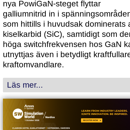
nya PowiGaN-steget flyttar
galliumnitrid in i spänningsområde
som hittills i huvudsak dominerats 
kiselkarbid (SiC), samtidigt som de
höga switchfrekvensen hos GaN k
utnyttjas även i betydligt kraftfullar
kraftomvandlare.
Läs mer...