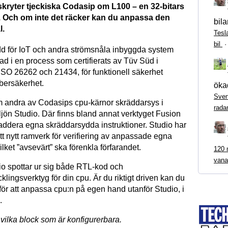
kryter tjeckiska Codasip om L100 – en 32-bitars
. Och om inte det räcker kan du anpassa den
bila
l.
Tesl
bil
d för IoT och andra strömsnåla inbyggda system
ad i en process som certifierats av Tüv Süd i
ISO 26262 och 21434, för funktionell säkerhet
bersäkerhet.
ökad
Sven
 andra av Codasips cpu-kärnor skräddarsys i
rada
ljön Studio. Där finns bland annat verktyget Fusion
 addera egna skräddarsydda instruktioner. Studio har
tt nytt ramverk för verifiering av anpassade egna
ilket ”avsevärt” ska förenkla förfarandet.
120 m
vana
o spottar ur sig både RTL-kod och
lingsverktyg för din cpu. Är du riktigt driven kan du
för att anpassa cpu:n på egen hand utanför Studio, i
.
vilka block som är konfigurerbara.