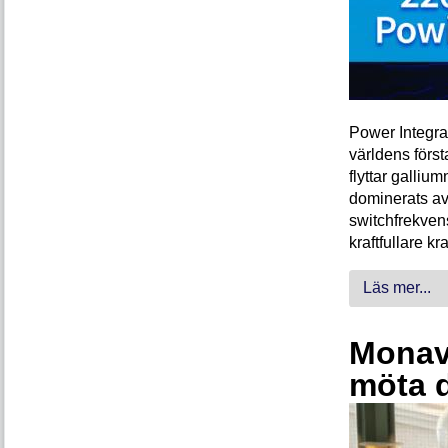
Power Integra
världens förs
flyttar galliu
dominerats av
switchfrekven
kraftfullare k
Läs mer...
Monava
möta 