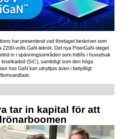
tions har presenterat vad företaget beskriver som
ta 2200-volts GaN-teknik. Det nya PowiGaN-steget
mnitrid in i spänningsområden som hittills i huvudsak
 kiselkarbid (SiC), samtidigt som den höga
sen hos GaN kan utnyttjas även i betydligt
raftomvandlare.
 tar in kapital för att
drönarboomen