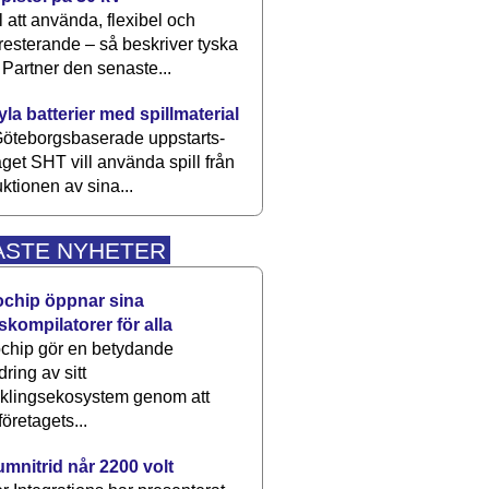
 att använda, flexibel och
esterande – så beskriver tyska
artner den senaste...
kyla batterier med spillmaterial
öteborgsbaserade upp­starts­
aget SHT vill använda spill från
ktionen av sina...
ASTE NYHETER
ochip öppnar sina
skompilatorer för alla
chip gör en betydande
dring av sitt
cklingsekosystem genom att
företagets...
umnitrid når 2200 volt