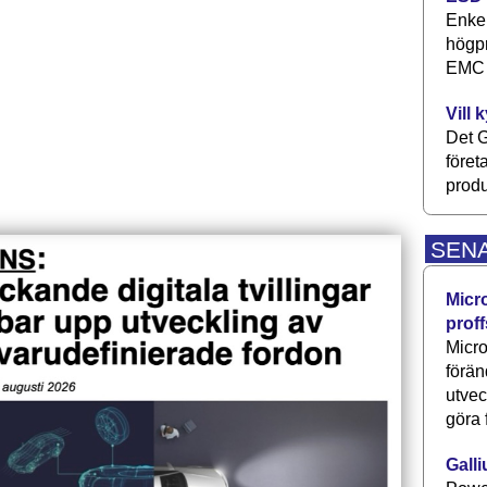
Enkel
högpr
EMC P
Vill 
Det G
föret
produ
SEN
Micr
proff
Micro
förän
utve
göra 
Galli