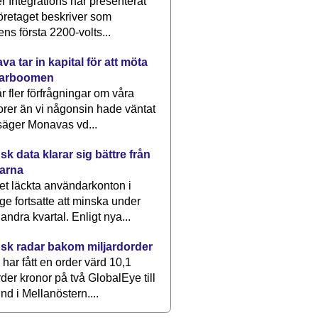
 Integrations har presenterat
öretaget beskriver som
ens första 2200-volts...
a tar in kapital för att möta
arboomen
får fler förfrågningar om våra
rer än vi någonsin hade väntat
säger Monavas vd...
k data klarar sig bättre från
arna
et läckta användarkonton i
ge fortsatte att minska under
 andra kvartal. Enligt nya...
sk radar bakom miljardorder
har fått en order värd 10,1
rder kronor på två GlobalEye till
nd i Mellanöstern....