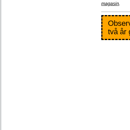
magasin
.
Observ
två år