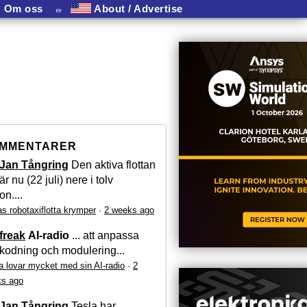
Om oss
⏛
About / Advertise
MMENTARER
Jan Tångring
Den aktiva flottan
är nu (22 juli) nere i tolv
on....
as robotaxiflotta krymper
·
2 weeks ago
freak
AI-radio
... att anpassa
kodning och modulering...
a lovar mycket med sin AI-radio
·
2
s ago
Jan Tångring
Tesla har