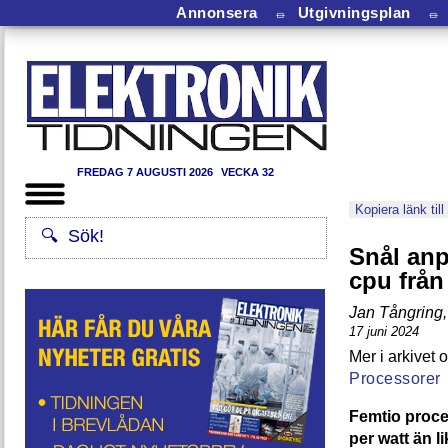
Annonsera
⏛
Utgivningsplan
⏛
FREDAG 7 AUGUSTI 2026
VECKA 32
Kopiera länk till
Snål an
cpu från
Jan Tångring
,
17 juni 2024
Processorer
Femtio proce
per watt än 