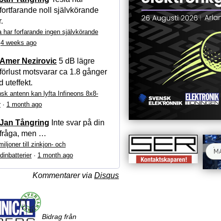
fortfarande noll självkörande
r.
a har forfarande ingen självkörande
·
4 weeks ago
Amer Nezirovic
5 dB lägre
förlust motsvarar ca 1.8 gånger
 uteffekt.
sk antenn kan lyfta Infineons 8x8-
r
·
1 month ago
Jan Tångring
Inte svar på din
fråga, men …
iljoner till zinkjon- och
dinbatterier
·
1 month ago
Kommentarer via
Disqus
Bidrag från