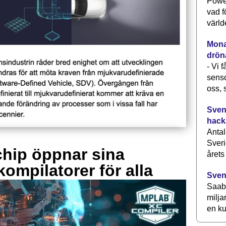
Power
vad f
värld
Monav
drön
- Vi 
senso
oss, 
Svens
hack
Antal
Sveri
hip öppnar sina
årets
kompilatorer för alla
Sven
Saab 
milja
en ku