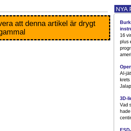
NYA
era att denna artikel är drygt
Burke
inst
 gammal
16 vi
plus
progr
ameri
Open
AI-jä
krets
Jalap
3D-li
Vad s
hade
centi
ESD-