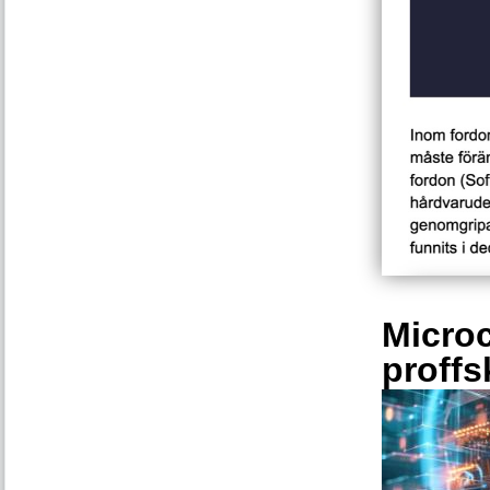
Microc
proffs