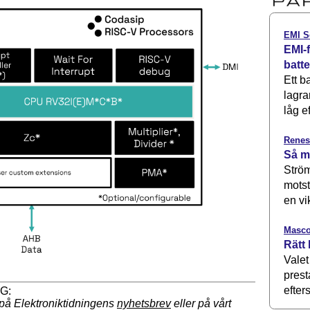
EMI S
EMI-f
batt
Ett b
lagra
låg ef
Renes
Så m
Ström
motst
en vi
Masco
Rätt 
Valet
prest
efters
på Elektroniktidningens
nyhetsbrev
eller på vårt