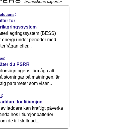
branschens experter
:
olutions
ilter för
erilagringssystem
atterilagringssystem (BESS)
r energi under perioder med
terfrågan eller...
:
as
äter du PSRR
försörjningens förmåga att
å störningar på matningen, är
ktig parameter som visar...
:
t
laddare för litiumjon
 av laddare kan kraftigt påverka
anda hos litiumjonbatterier
om de till skillnad...