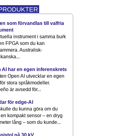
 PRODUKTER
n som förvandlas till valfria
rument
rtuella instrument i samma burk
 en FPGA som du kan
ammera. Australisk-
kanska...
 AI har en egen inferenskrets
tten Open AI utvecklar en egen
 för stora språkmodeller.
eño är avsedd för...
dar för edge-AI
kulle du kunna göra om du
 en kompakt sensor – en dryg
meter lång – som du kunde...
pistol på 30 kV