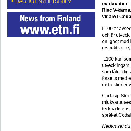
marknaden, s
Risc V-kärna
vidare i Coda
L100 är avsed
och är utveckl
enlighet med 
respektive cy
L100 kan som
utvecklingsmi
som låter dig
försetts med e
instruktioner v
Codasip Studi
mjukvaruutveck
teckna licens 
språket Codal
Nedan ser du 