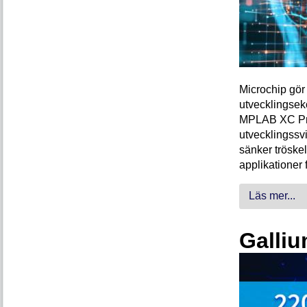
Microchip gör 
utvecklingsek
MPLAB XC Pro-
utvecklingssvi
sänker tröskel
applikationer 
Läs mer...
Galliu