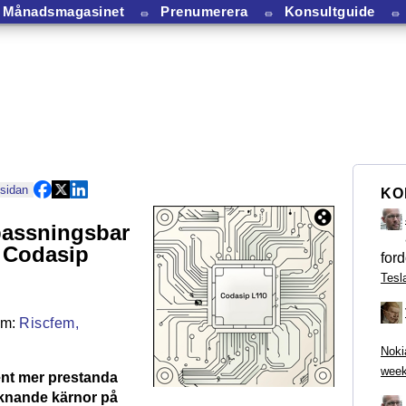
Månadsmagasinet
⏛
Prenumerera
⏛
Konsultguide
⏛
 sidan
KO
passningsbar
 Codasip
ford
Tesl
Riscfem,
Noki
week
nt mer prestanda
liknande kärnor på