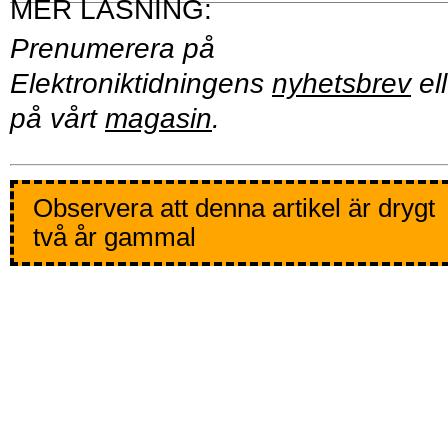
Prenumerera på
Elektroniktidningens
nyhetsbrev
ell
på vårt
magasin
.
Observera att denna artikel är drygt
två år gammal