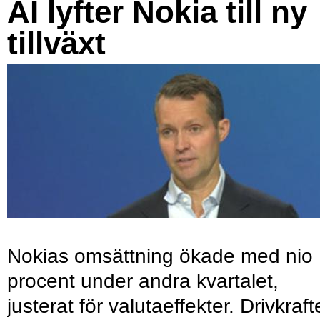
AI lyfter Nokia till ny
tillväxt
Nokias omsättning ökade med nio
procent under andra kvartalet,
justerat för valutaeffekter. Drivkraf