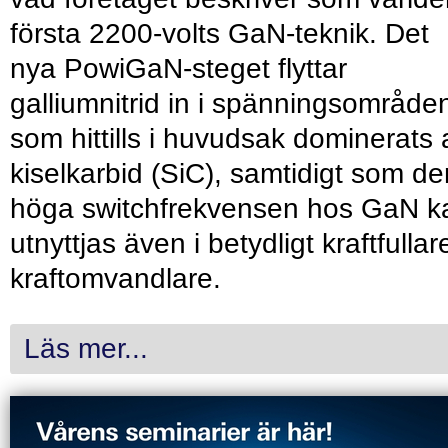
första 2200-volts GaN-teknik. Det
nya PowiGaN-steget flyttar
galliumnitrid in i spänningsområde
som hittills i huvudsak dominerats 
kiselkarbid (SiC), samtidigt som de
höga switchfrekvensen hos GaN k
utnyttjas även i betydligt kraftfullar
kraftomvandlare.
Läs mer...