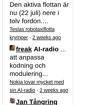
Den aktiva flottan är
nu (22 juli) nere i
tolv fordon....
Teslas robotaxiflotta
krymper
·
2 weeks ago
freak
AI-radio
...
att anpassa
kodning och
modulering...
Nokia lovar mycket med
sin AI-radio
·
2 weeks ago
Jan Tångring