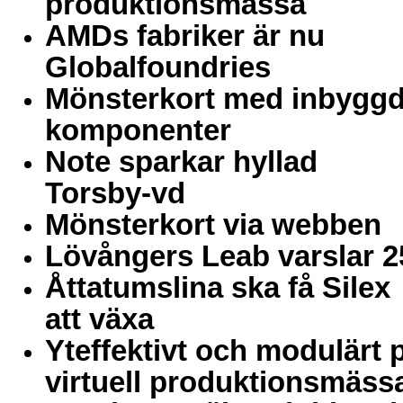
produktionsmässa
AMDs fabriker är nu
Globalfoundries
Mönsterkort med inbygg
komponenter
Note sparkar hyllad
Torsby-vd
Mönsterkort via webben
Lövångers Leab varslar 2
Åttatumslina ska få Silex
att växa
Yteffektivt och modulärt 
virtuell produktionsmäss