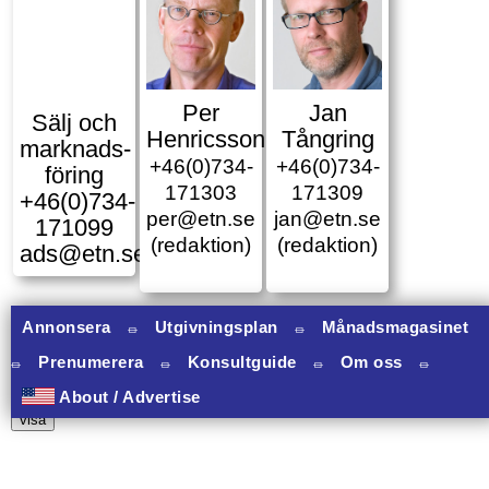
Per
Jan
Sälj och
Henricsson
Tångring
marknads­
+46(0)734-
+46(0)734-
föring
171303
171309
+46(0)734-
per@etn.se
jan@etn.se
171099
(redaktion)
(redaktion)
ads@etn.se
Annonsera
⏛
Utgivningsplan
⏛
Månadsmagasinet
⏛
Prenumerera
⏛
Konsultguide
⏛
Om oss
⏛
11 banners varav 11 har onclick.
About / Advertise