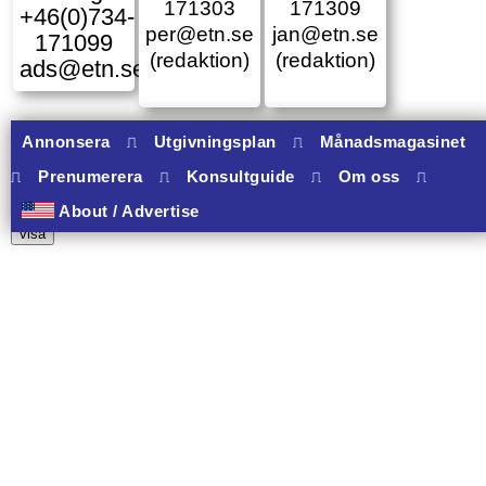
171303
171309
+46(0)734-
per@etn.se
jan@etn.se
171099
(redaktion)
(redaktion)
ads@etn.se
Annonsera
⎍
Utgivningsplan
⎍
Månadsmagasinet
⎍
Prenumerera
⎍
Konsultguide
⎍
Om oss
⎍
10 banners varav 10 har onclick.
About / Advertise