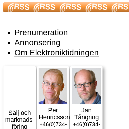
Prenumeration
Annonsering
Om Elektroniktidningen
Per
Jan
Sälj och
Henricsson
Tångring
marknads­
+46(0)734-
+46(0)734-
föring