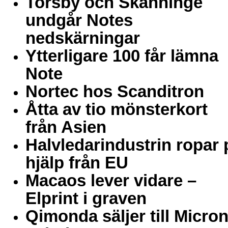
Torsby och Skänninge
undgår Notes
nedskärningar
Ytterligare 100 får lämna
Note
Nortec hos Scanditron
Åtta av tio mönsterkort
från Asien
Halvledarindustrin ropar 
hjälp från EU
Macaos lever vidare –
Elprint i graven
Qimonda säljer till Micro