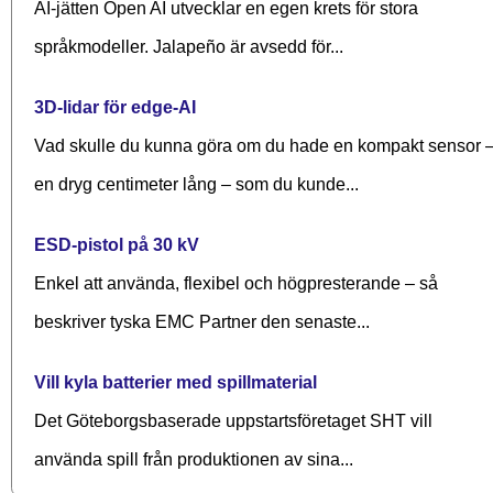
AI-jätten Open AI utvecklar en egen krets för stora
språkmodeller. Jalapeño är avsedd för...
3D-lidar för edge-AI
Vad skulle du kunna göra om du hade en kompakt sensor 
en dryg centimeter lång – som du kunde...
ESD-pistol på 30 kV
Enkel att använda, flexibel och högpresterande – så
beskriver tyska EMC Partner den senaste...
Vill kyla batterier med spillmaterial
Det Göteborgsbaserade upp­starts­företaget SHT vill
använda spill från produktionen av sina...