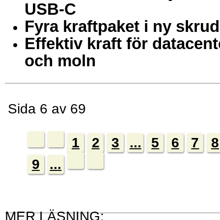
USB-C
Fyra kraftpaket i ny skrud
Effektiv kraft för datacent
och moln
Sida 6 av 69
1
2
3
...
5
6
7
8
9
...