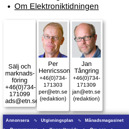
Om Elektroniktidningen
Per
Jan
Sälj och
Henricsson
Tångring
marknads­
+46(0)734-
+46(0)734-
föring
171303
171309
+46(0)734-
per@etn.se
jan@etn.se
171099
(redaktion)
(redaktion)
ads@etn.se
Annonsera
∿
Utgivningsplan
∿
Månadsmagasinet