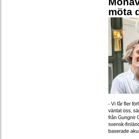
Monava
möta 
- Vi får fler 
väntat oss, s
från Gungnir 
svensk-finlän
baserade akus