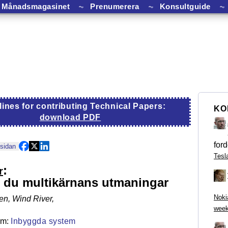
Månadsmagasinet
⏦
Prenumerera
⏦
Konsultguide
⏦
lines for contributing Technical Papers:
KO
download PDF
ford
 sidan
Tesl
:
r
 du multikärnans utmaningar
Noki
n, Wind River
,
week
Inbyggda system