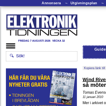
Annonsera
⏦
Utgivningsplan
⏦
FREDAG 7 AUGUSTI 2026
VECKA 32
Guide
Kopiera länk till
Wind Rive
så möter
Tomas Evense
11 januari 2010