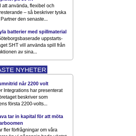
 att använda, flexibel och
esterande – så beskriver tyska
artner den senaste...
kyla batterier med spillmaterial
öteborgsbaserade upp­starts­
aget SHT vill använda spill från
ktionen av sina...
ASTE NYHETER
umnitrid når 2200 volt
 Integrations har presenterat
öretaget beskriver som
ens första 2200-volts...
a tar in kapital för att möta
arboomen
får fler förfrågningar om våra