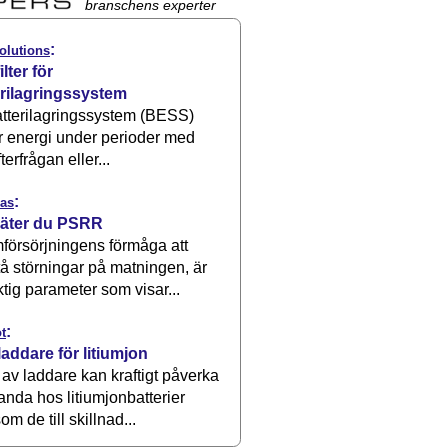
branschens experter
:
olutions
ilter för
erilagringssystem
atterilagringssystem (BESS)
r energi under perioder med
terfrågan eller...
:
as
äter du PSRR
försörjningens förmåga att
å störningar på matningen, är
ktig parameter som visar...
:
t
laddare för litiumjon
 av laddare kan kraftigt påverka
anda hos litiumjonbatterier
om de till skillnad...