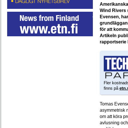
Amerikanska
Wind Rivers 
Evensen, har 
grundläggan
för att komma
Artikeln publ
rapportserie
Fler kostnads
finns på
etn.
Tomas Evense
asymmetrisk m
om att köra p
avlusning och