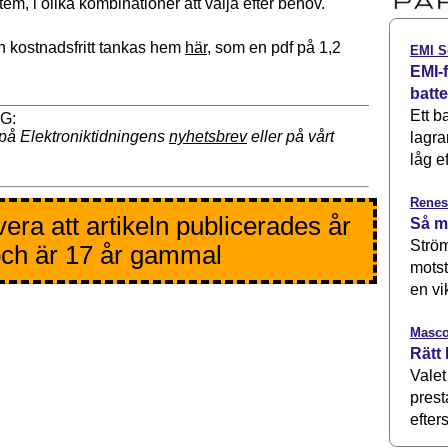
em, i olika kombinationer att välja efter behov.
 kostnadsfritt tankas hem
här
, som en pdf på 1,2
EMI S
EMI-f
batt
Ett b
på Elektroniktidningens
nyhetsbrev
eller på vårt
lagra
låg ef
Renes
era att artikeln publicerades år
Så m
Ström
ch är 17 år gammal
motst
en vi
Masco
Rätt 
Valet
prest
efters