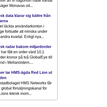
rer än vi någonsin hade väntat
säger Monavas vd...
k data klarar sig bättre från
arna
et läckta användarkonton i
ge fortsatte att minska under
 andra kvartal. Enligt nya...
sk radar bakom miljardorder
har fått en order värd 10,1
rder kronor på två GlobalEye till
nd i Mellanöstern....
er tar HMS-ägda Red Lion ut
lden
stadbolaget HMS Networks får
 global försäljningskanal för
ions teknik inom...