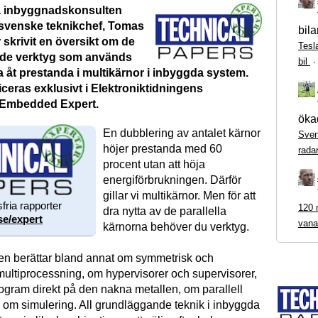
 inbyggnadskonsulten
svenske teknikchef, Tomas
bila
skrivit en översikt om de
Tesl
de verktyg som används
bil
 åt prestanda i multikärnor i inbyggda system.
iceras exklusivt i Elektroniktidningens
 Embedded Expert.
ökad
En dubblering av antalet kärnor
Sven
höjer prestanda med 60
rada
procent utan att höja
energiförbrukningen. Därför
gillar vi multikärnor. Men för att
fria rapporter
120 m
dra nytta av de parallella
se/expert
vana
kärnorna behöver du verktyg.
n berättar bland annat om symmetrisk och
ultiprocessning, om hypervisorer och supervisorer,
rogram direkt på den nakna metallen, om parallell
 om simulering. All grundläggande teknik i inbyggda