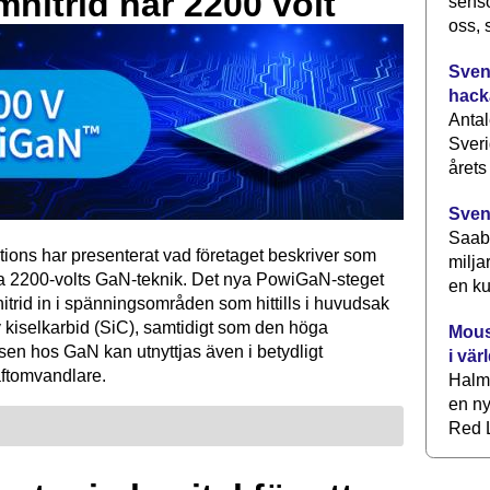
mnitrid når 2200 volt
senso
oss, 
Svens
hack
Antal
Sveri
årets
Sven
Saab 
tions har presenterat vad företaget beskriver som
milja
ta 2200-volts GaN-teknik. Det nya PowiGaN-steget
en ku
mnitrid in i spänningsområden som hittills i huvudsak
 kiselkarbid (SiC), samtidigt som den höga
Mous
sen hos GaN kan utnyttjas även i betydligt
i vär
raftomvandlare.
Halm
en ny
Red L