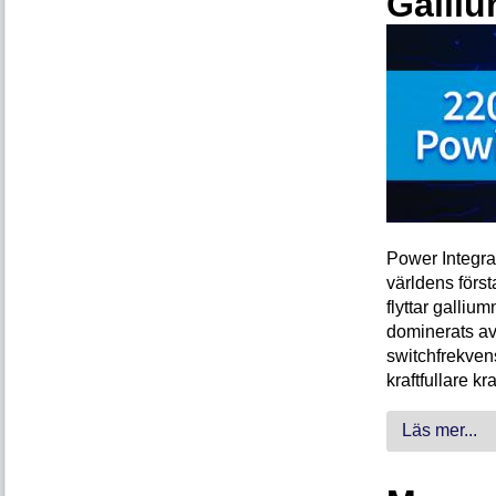
Galliu
Power Integra
världens förs
flyttar galliu
dominerats av
switchfrekven
kraftfullare k
Läs mer...