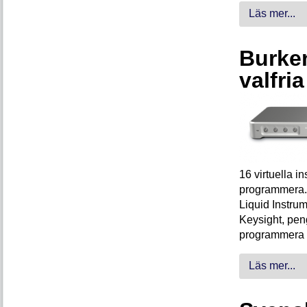
Läs mer...
Burken
valfri
16 virtuella 
programmera. 
Liquid Instrum
Keysight, peng
programmera 
Läs mer...