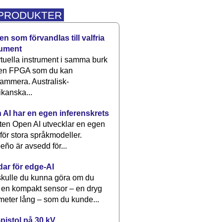
 PRODUKTER
n som förvandlas till valfria
rument
rtuella instrument i samma burk
 en FPGA som du kan
ammera. Australisk-
kanska...
 AI har en egen inferenskrets
tten Open AI utvecklar en egen
 för stora språkmodeller.
eño är avsedd för...
dar för edge-AI
kulle du kunna göra om du
 en kompakt sensor – en dryg
meter lång – som du kunde...
pistol på 30 kV