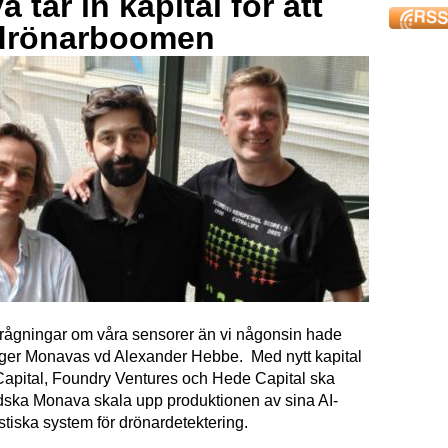
 tar in kapital för att
drönarboomen
förfrågningar om våra sensorer än vi någonsin hade
äger Monavas vd Alexander Hebbe. Med nytt kapital
Capital, Foundry Ventures och Hede Capital ska
dska Monava skala upp produktionen av sina AI-
tiska system för drönardetektering.