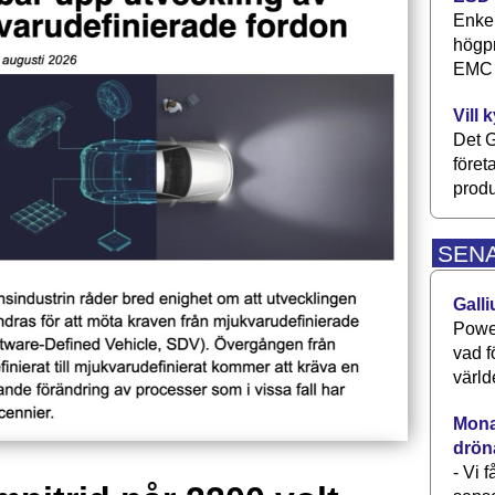
Enkel
högpr
EMC P
Vill 
Det G
föret
produ
SEN
Galli
Power
vad f
värld
Monav
drön
- Vi 