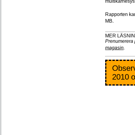
multikärnesyst
Rapporten kan
MB.
Prenumerera 
magasin
.
Observ
2010 o