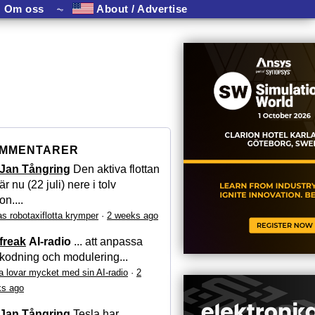
Om oss
⏦
About / Advertise
MMENTARER
Jan Tångring
Den aktiva flottan
är nu (22 juli) nere i tolv
on....
as robotaxiflotta krymper
·
2 weeks ago
freak
AI-radio
... att anpassa
kodning och modulering...
a lovar mycket med sin AI-radio
·
2
s ago
Jan Tångring
Tesla har