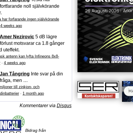
fortfarande noll självkörande
r.
a har forfarande ingen självkörande
·
4 weeks ago
Amer Nezirovic
5 dB lägre
förlust motsvarar ca 1.8 gånger
 uteffekt.
sk antenn kan lyfta Infineons 8x8-
r
·
4 weeks ago
Jan Tångring
Inte svar på din
fråga, men …
iljoner till zinkjon- och
dinbatterier
·
1 month ago
Kommentarer via
Disqus
Bidrag från