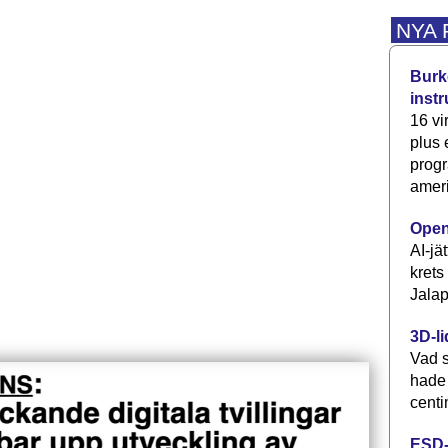
NYA
Burke
inst
16 vi
plus
progr
ameri
Open
AI-jä
krets
Jalap
3D-li
Vad s
hade
centi
ESD-