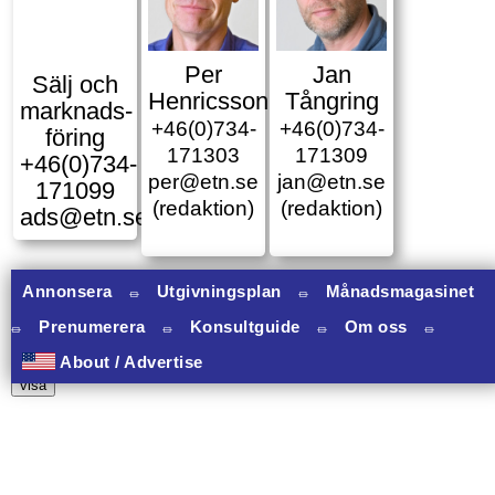
Per
Jan
Sälj och
Henricsson
Tångring
marknads­
+46(0)734-
+46(0)734-
föring
171303
171309
+46(0)734-
per@etn.se
jan@etn.se
171099
(redaktion)
(redaktion)
ads@etn.se
Annonsera
⏛
Utgivningsplan
⏛
Månadsmagasinet
⏛
Prenumerera
⏛
Konsultguide
⏛
Om oss
⏛
10 banners varav 10 har onclick.
About / Advertise