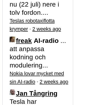
nu (22 juli) nere i
tolv fordon....
Teslas robotaxiflotta
krymper
·
2 weeks ago
freak
AI-radio
...
att anpassa
kodning och
modulering...
Nokia lovar mycket med
sin AI-radio
·
2 weeks ago
Jan Tångring
Tesla har