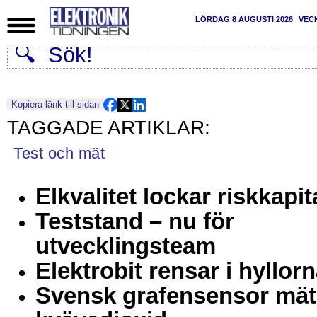
LÖRDAG 8 AUGUSTI 2026
VEC
Kopiera länk till sidan
Test och mät
Elkvalitet lockar riskkapit
Teststand – nu för
utvecklingsteam
Elektrobit rensar i hyllor
Svensk grafensensor mät