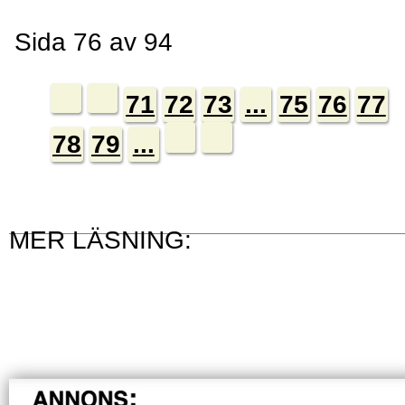
Sida 76 av 94
71
72
73
...
75
76
77
78
79
...