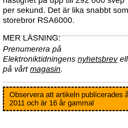
hastighet på upp till 292 000 svep
per sekund. Det är lika snabbt so
storebror RSA6000.
Prenumerera på
Elektroniktidningens
nyhetsbrev
ell
på vårt
magasin
.
Observera att artikeln publicerades 
2011 och är 16 år gammal