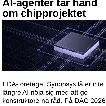
AI-agenter tar hand
om chipprojektet
EDA-företaget Synopsys låter inte
längre AI nöja sig med att ge
konstruktörerna råd. På DAC 2026