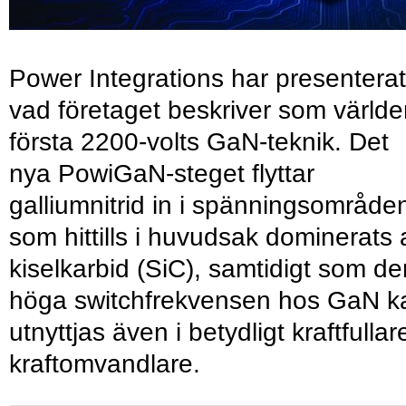
Power Integrations har presenterat
vad företaget beskriver som värld
första 2200-volts GaN-teknik. Det
nya PowiGaN-steget flyttar
galliumnitrid in i spänningsområde
som hittills i huvudsak dominerats 
kiselkarbid (SiC), samtidigt som de
höga switchfrekvensen hos GaN k
utnyttjas även i betydligt kraftfullar
kraftomvandlare.