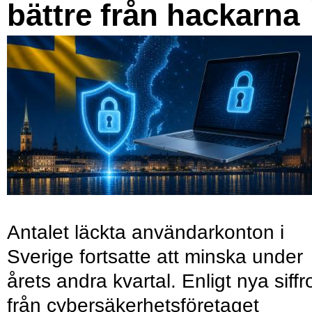
bättre från hackarna
Antalet läckta användarkonton i
Sverige fortsatte att minska under
årets andra kvartal. Enligt nya siffr
från cybersäkerhetsföretaget