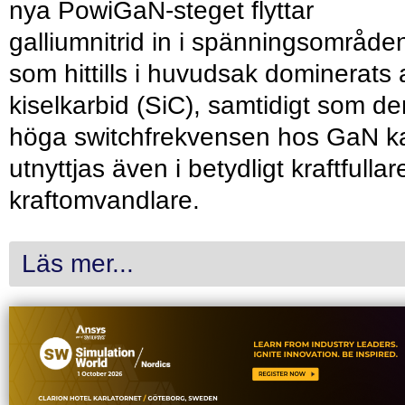
nya PowiGaN-steget flyttar
galliumnitrid in i spänningsområde
som hittills i huvudsak dominerats 
kiselkarbid (SiC), samtidigt som de
höga switchfrekvensen hos GaN k
utnyttjas även i betydligt kraftfullar
kraftomvandlare.
Läs mer...