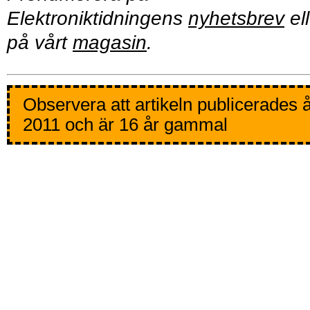
Elektroniktidningens
nyhetsbrev
ell
på vårt
magasin
.
Observera att artikeln publicerades 
2011 och är 16 år gammal