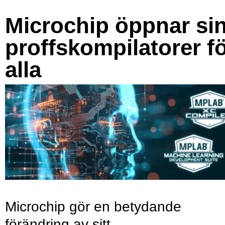
Microchip öppnar si
proffskompilatorer f
alla
Microchip gör en betydande
förändring av sitt