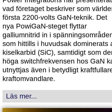
vad företaget beskriver som värld
första 2200-volts GaN-teknik. Det
nya PowiGaN-steget flyttar
galliumnitrid in i spänningsområde
som hittills i huvudsak dominerats 
kiselkarbid (SiC), samtidigt som de
höga switchfrekvensen hos GaN k
utnyttjas även i betydligt kraftfullar
kraftomvandlare.
Läs mer...