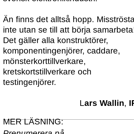
Än finns det alltså hopp. Misströst
inte utan se till att börja samarbeta
Det gäller alla konstruktörer,
komponentingenjörer, caddare,
mönsterkorttillverkare,
kretskortstillverkare och
testingenjörer.
L
ars Wallin
,
I
Prenumerera på