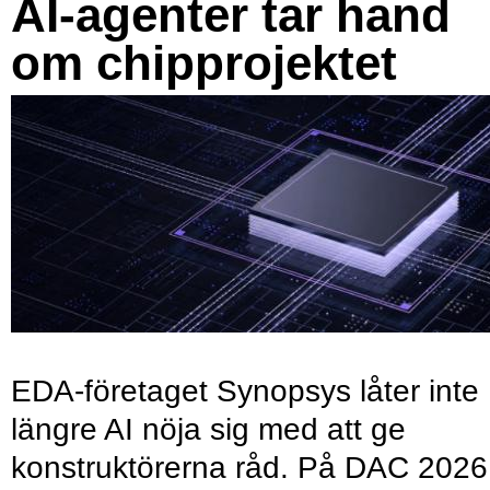
AI-agenter tar hand
om chipprojektet
EDA-företaget Synopsys låter inte
längre AI nöja sig med att ge
konstruktörerna råd. På DAC 2026