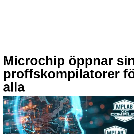
Microchip öppnar si
proffskompilatorer f
alla