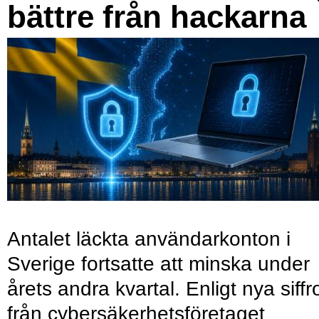
bättre från hackarna
Antalet läckta användarkonton i
Sverige fortsatte att minska under
årets andra kvartal. Enligt nya siffr
från cybersäkerhetsföretaget