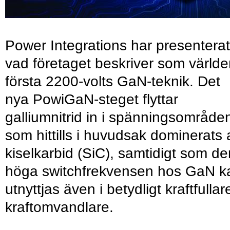
Power Integrations har presenterat
vad företaget beskriver som värld
första 2200-volts GaN-teknik. Det
nya PowiGaN-steget flyttar
galliumnitrid in i spänningsområde
som hittills i huvudsak dominerats 
kiselkarbid (SiC), samtidigt som de
höga switchfrekvensen hos GaN k
utnyttjas även i betydligt kraftfullar
kraftomvandlare.