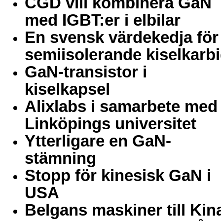
CGD vill kombinera GaN
med IGBT:er i elbilar
En svensk värdekedja för
semiisolerande kiselkarb
GaN-transistor i
kiselkapsel
Alixlabs i samarbete med
Linköpings universitet
Ytterligare en GaN-
stämning
Stopp för kinesisk GaN i
USA
Belgans maskiner till Kin