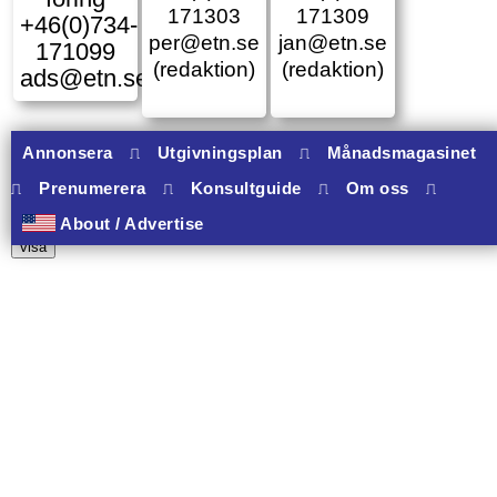
171303
171309
+46(0)734-
per@etn.se
jan@etn.se
171099
(redaktion)
(redaktion)
ads@etn.se
Annonsera
⎍
Utgivningsplan
⎍
Månadsmagasinet
⎍
Prenumerera
⎍
Konsultguide
⎍
Om oss
⎍
10 banners varav 10 har onclick.
About / Advertise