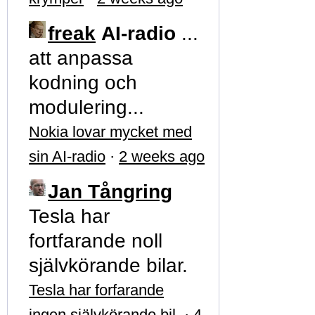
freak
AI-radio
...
att anpassa
kodning och
modulering...
Nokia lovar mycket med
sin AI-radio
·
2 weeks ago
Jan Tångring
Tesla har
fortfarande noll
självkörande bilar.
Tesla har forfarande
ingen självkörande bil
·
4