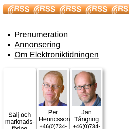
Prenumeration
Annonsering
Om Elektroniktidningen
Per
Jan
Sälj och
Henricsson
Tångring
marknads­
+46(0)734-
+46(0)734-
föring