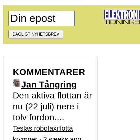
KOMMENTARER
Jan Tångring
Den aktiva flottan är
nu (22 juli) nere i
tolv fordon....
Teslas robotaxiflotta
krymper
·
2 weeks ago