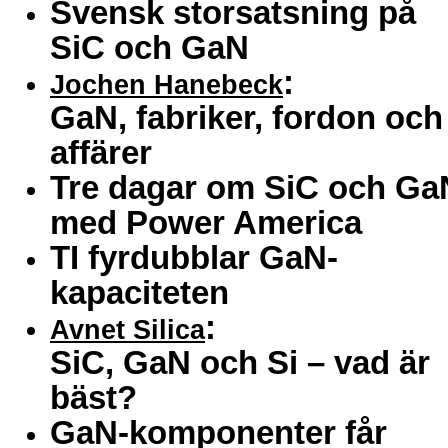
Svensk storsatsning på
SiC och GaN
:
Jochen Hanebeck
GaN, fabriker, fordon och
affärer
Tre dagar om SiC och Ga
med Power America
TI fyrdubblar GaN-
kapaciteten
:
Avnet Silica
SiC, GaN och Si – vad är
bäst?
GaN-komponenter får