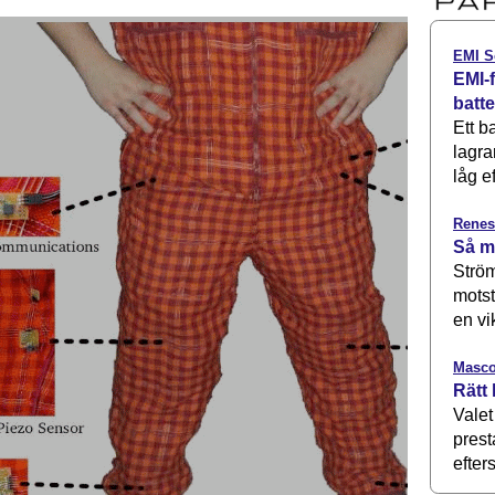
EMI S
EMI-f
batt
Ett b
lagra
låg ef
Renes
Så m
Ström
motst
en vi
Masco
Rätt 
Valet
prest
efters