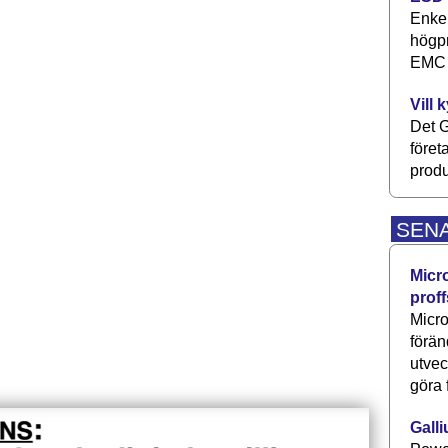
Enkel
högpr
EMC P
Vill 
Det G
föret
produ
SEN
Micr
proff
Micro
förän
utve
göra 
Galli