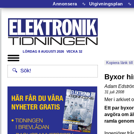
Annonsera
∿
Utgivningsplan
∿
LÖRDAG 8 AUGUSTI 2026
VECKA 32
Kopiera länk till
Byxor hin
Adam Edströ
31 juli 2008
Ett par byxor
avgöra om äld
ramla genom a
Ingenjörer frå