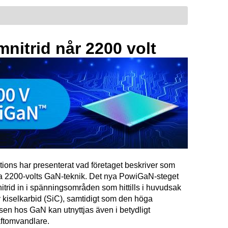
mnitrid når 2200 volt
tions har presenterat vad företaget beskriver som
ta 2200-volts GaN-teknik. Det nya PowiGaN-steget
mnitrid in i spänningsområden som hittills i huvudsak
 kiselkarbid (SiC), samtidigt som den höga
sen hos GaN kan utnyttjas även i betydligt
raftomvandlare.