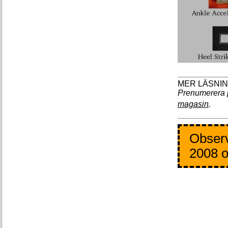
Prenumerera 
magasin
.
Observ
2008 o