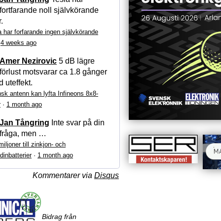
fortfarande noll självkörande
r.
a har forfarande ingen självkörande
·
4 weeks ago
Amer Nezirovic
5 dB lägre
förlust motsvarar ca 1.8 gånger
 uteffekt.
sk antenn kan lyfta Infineons 8x8-
r
·
1 month ago
Jan Tångring
Inte svar på din
fråga, men …
iljoner till zinkjon- och
dinbatterier
·
1 month ago
Kommentarer via
Disqus
Bidrag från