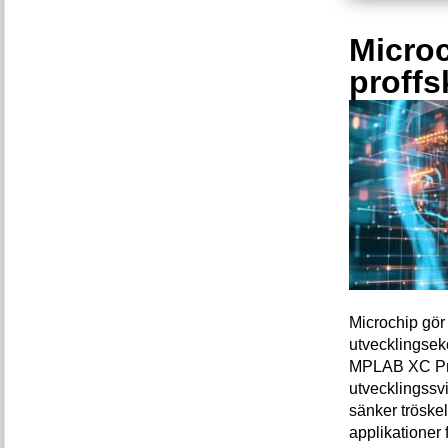
Microc
proffs
Microchip gör 
utvecklingsek
MPLAB XC Pro-
utvecklingssvi
sänker tröskel
applikationer 