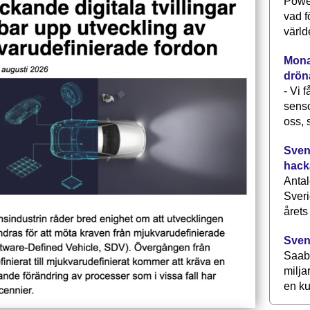
Power
vad f
värld
Monav
drön
- Vi 
senso
oss, 
Svens
hack
Antal
Sveri
årets
Sven
Saab 
milja
en ku