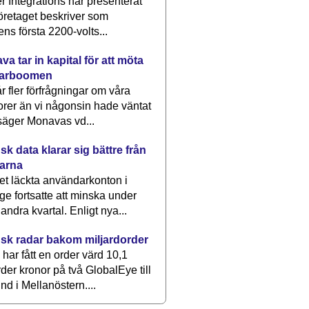
 Integrations har presenterat
öretaget beskriver som
ens första 2200-volts...
a tar in kapital för att möta
arboomen
får fler förfrågningar om våra
rer än vi någonsin hade väntat
säger Monavas vd...
k data klarar sig bättre från
arna
et läckta användarkonton i
ge fortsatte att minska under
 andra kvartal. Enligt nya...
sk radar bakom miljardorder
har fått en order värd 10,1
rder kronor på två GlobalEye till
nd i Mellanöstern....