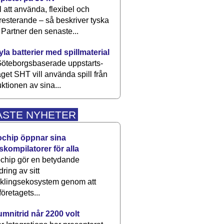
 att använda, flexibel och
esterande – så beskriver tyska
artner den senaste...
kyla batterier med spillmaterial
öteborgsbaserade upp­starts­
aget SHT vill använda spill från
ktionen av sina...
ASTE NYHETER
ochip öppnar sina
skompilatorer för alla
chip gör en betydande
dring av sitt
cklingsekosystem genom att
företagets...
umnitrid når 2200 volt