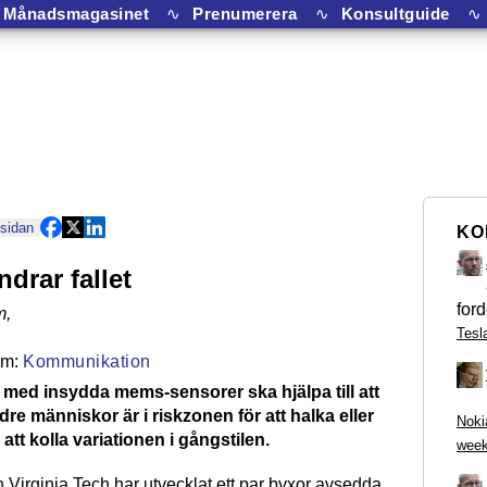
Månadsmagasinet
∿
Prenumerera
∿
Konsultguide
∿
 sidan
KO
drar fallet
ford
m
,
Tesl
Kommunikation
 med insydda mems-sensorer ska hjälpa till att
re människor är i riskzonen för att halka eller
Noki
tt kolla variationen i gångstilen.
week
n Virginia Tech har utvecklat ett par byxor avsedda