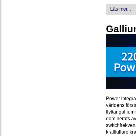
Läs mer...
Galliu
Power Integra
världens förs
flyttar galliu
dominerats av
switchfrekven
kraftfullare k