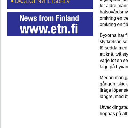
för äldre männ
hälsovårdsmyn
omkring en tre
omkring en fj
Byxorna har f
styrkretsar, 
försedda med 
ett knä, två s
varje fot en 
tagg på byxan.
Medan man går
gången, skick
ifråga löper st
längre, med b
Utvecklingste
hoppas på att