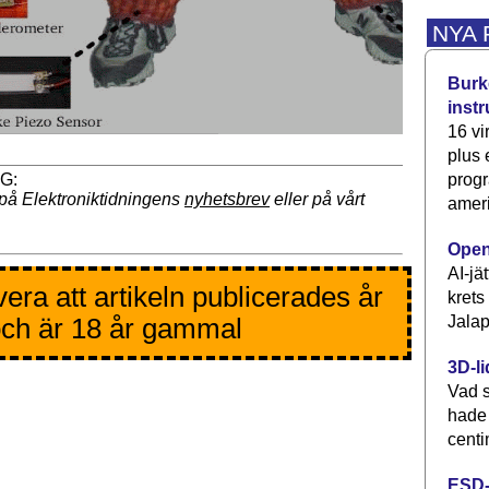
NYA
Burke
inst
16 vi
plus
progr
på Elektroniktidningens
nyhetsbrev
eller på vårt
ameri
Open
AI-jä
era att artikeln publicerades år
krets
Jalap
ch är 18 år gammal
3D-li
Vad s
hade
centi
ESD-