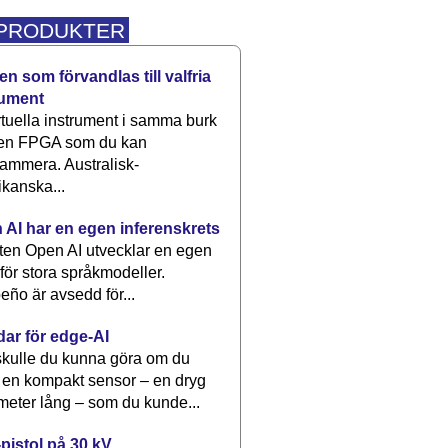
 PRODUKTER
n som förvandlas till valfria
rument
rtuella instrument i samma burk
 en FPGA som du kan
ammera. Australisk-
kanska...
 AI har en egen inferenskrets
tten Open AI utvecklar en egen
 för stora språkmodeller.
eño är avsedd för...
dar för edge-AI
kulle du kunna göra om du
 en kompakt sensor – en dryg
meter lång – som du kunde...
pistol på 30 kV