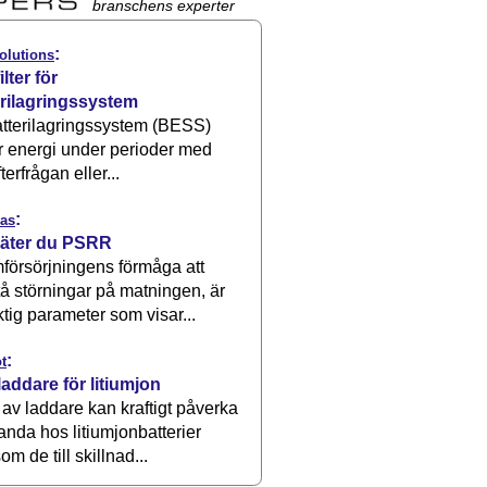
branschens experter
:
olutions
ilter för
erilagringssystem
atterilagringssystem (BESS)
r energi under perioder med
terfrågan eller...
:
as
äter du PSRR
försörjningens förmåga att
å störningar på matningen, är
ktig parameter som visar...
:
t
laddare för litiumjon
 av laddare kan kraftigt påverka
anda hos litiumjonbatterier
om de till skillnad...