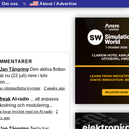
Om oss
∿
About / Advertise
MMENTARER
Jan Tångring
Den aktiva flottan
är nu (22 juli) nere i tolv
on....
as robotaxiflotta krymper
·
2 weeks ago
freak
AI-radio
... att anpassa
kodning och modulering...
a lovar mycket med sin AI-radio
·
2
s ago
Jan Tångring
Tesla har