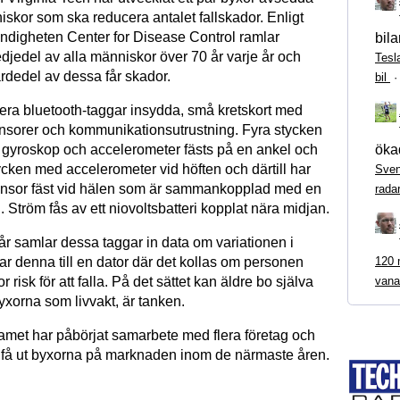
iskor som ska reducera antalet fallskador. Enligt
digheten Center for Disease Control ramlar
bila
djedel av alla människor över 70 år varje år och
Tesl
ärdedel av dessa får skador.
bil
lera bluetooth-taggar insydda, små kretskort med
sensorer och kommunikationsutrustning. Fyra stycken
ökad
gyroskop och accelerometer fästs på en ankel och
tycken med accelerometer vid höften och därtill har
Sven
sensor fäst vid hälen som är sammankopplad med en
rada
 Ström fås av ett niovoltsbatteri kopplat nära midjan.
 samlar dessa taggar in data om variationen i
120 m
ar denna till en dator där det kollas om personen
vana
or risk för att falla. På det sättet kan äldre bo själva
yxorna som livvakt, är tanken.
amet har påbörjat samarbete med flera företag och
 få ut byxorna på marknaden inom de närmaste åren.