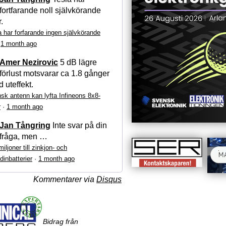
fortfarande noll självkörande
r.
a har forfarande ingen självkörande
·
1 month ago
Amer Nezirovic
5 dB lägre
förlust motsvarar ca 1.8 gånger
 uteffekt.
sk antenn kan lyfta Infineons 8x8-
r
·
1 month ago
Jan Tångring
Inte svar på din
fråga, men …
iljoner till zinkjon- och
dinbatterier
·
1 month ago
Kommentarer via
Disqus
Bidrag från