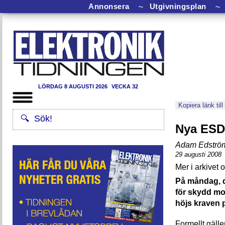
Annonsera
⏦
Utgivningsplan
⏦
LÖRDAG 8 AUGUSTI 2026
VECKA 32
Kopiera länk till
Nya ESD-
Adam Edströ
29 augusti 2008
På måndag, d
för skydd mo
höjs kraven 
Formellt gälle