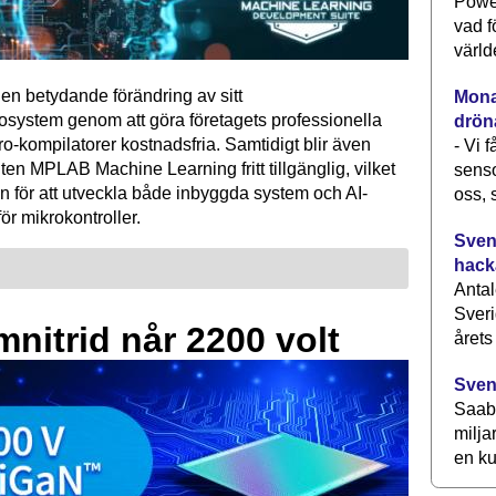
Power
vad f
värld
en betydande förändring av sitt
Monav
osystem genom att göra företagets professionella
drön
kompilatorer kostnadsfria. Samtidigt blir även
- Vi 
ten MPLAB Machine Learning fritt tillgänglig, vilket
senso
n för att utveckla både inbyggda system och AI-
oss, 
för mikrokontroller.
Svens
hack
Antal
Sveri
mnitrid når 2200 volt
årets
Sven
Saab 
milja
en ku