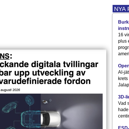
NYA
Burke
inst
16 vi
plus
progr
ameri
Open
AI-jä
krets
Jalap
3D-li
Vad s
hade
centi
ESD-