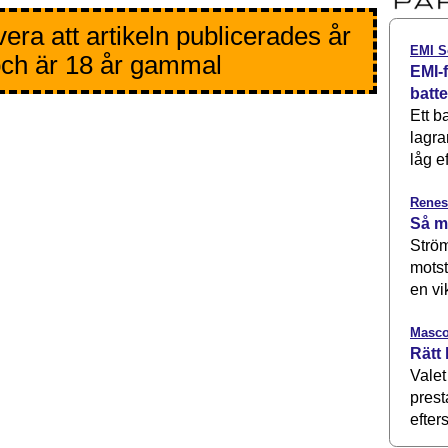
era att artikeln publicerades år
EMI S
ch är 18 år gammal
EMI-f
batt
Ett b
lagra
låg ef
Renes
Så m
Ström
motst
en vi
Masco
Rätt 
Valet
prest
efters