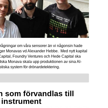
förfrågningar om våra sensorer än vi någonsin hade
äger Monavas vd Alexander Hebbe. Med nytt kapital
Capital, Foundry Ventures och Hede Capital ska
dska Monava skala upp produktionen av sina AI-
tiska system för drönardetektering.
 som förvandlas till
a instrument