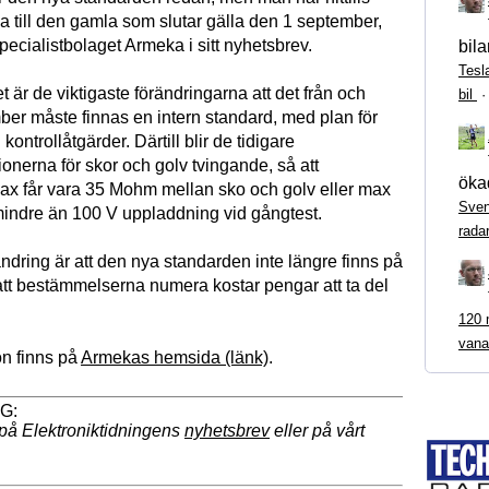
a till den gamla som slutar gälla den 1 september,
ecialistbolaget Armeka i sitt nyhetsbrev.
bila
Tesl
et är de viktigaste förändringarna att det från och
bil
er måste finnas en intern standard, med plan för
kontrollåtgärder. Därtill blir de tidigare
nerna för skor och golv tvingande, så att
ökad
ax får vara 35 Mohm mellan sko och golv eller max
Sven
ndre än 100 V uppladdning vid gångtest.
rada
ndring är att den nya standarden inte längre finns på
tt bestämmelserna numera kostar pengar att ta del
120 m
vana
on finns på
Armekas hemsida (länk)
.
på Elektroniktidningens
nyhetsbrev
eller på vårt