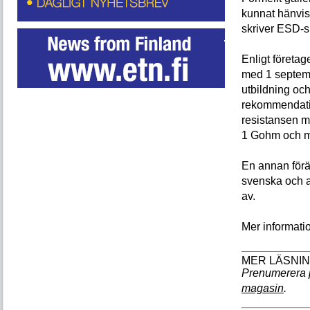
kunnat hänvis
skriver ESD-sp
Enligt företag
med 1 septemb
utbildning och 
rekommendatio
resistansen m
1 Gohm och mi
En annan förä
svenska och a
av.
Mer informati
Prenumerera 
magasin
.