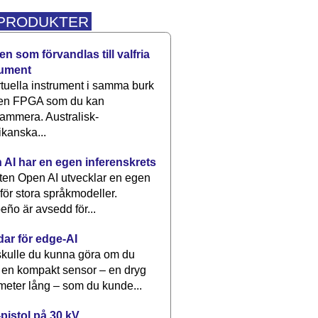
 PRODUKTER
n som förvandlas till valfria
rument
rtuella instrument i samma burk
 en FPGA som du kan
ammera. Australisk-
kanska...
 AI har en egen inferenskrets
tten Open AI utvecklar en egen
 för stora språkmodeller.
eño är avsedd för...
dar för edge-AI
kulle du kunna göra om du
 en kompakt sensor – en dryg
meter lång – som du kunde...
pistol på 30 kV