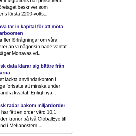
 Integrations har presenterat
öretaget beskriver som
ens första 2200-volts...
a tar in kapital för att möta
arboomen
får fler förfrågningar om våra
rer än vi någonsin hade väntat
säger Monavas vd...
k data klarar sig bättre från
arna
et läckta användarkonton i
ge fortsatte att minska under
 andra kvartal. Enligt nya...
sk radar bakom miljardorder
har fått en order värd 10,1
rder kronor på två GlobalEye till
nd i Mellanöstern....