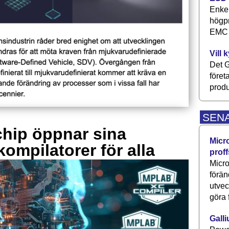
Enkel
högpr
EMC P
Vill 
Det G
föret
produ
SEN
hip öppnar sina
Micr
kompilatorer för alla
proff
Micro
förän
utve
göra 
Galli