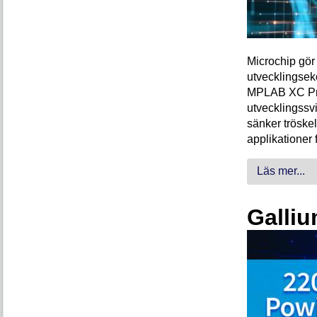
Microchip gör 
utvecklingsek
MPLAB XC Pro-
utvecklingssvi
sänker tröskel
applikationer 
Läs mer...
Galliu