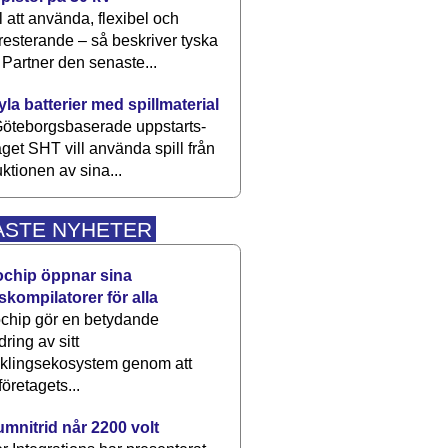
 att använda, flexibel och
esterande – så beskriver tyska
artner den senaste...
kyla batterier med spillmaterial
öteborgsbaserade upp­starts­
aget SHT vill använda spill från
ktionen av sina...
ASTE NYHETER
ochip öppnar sina
skompilatorer för alla
chip gör en betydande
dring av sitt
cklingsekosystem genom att
företagets...
umnitrid når 2200 volt