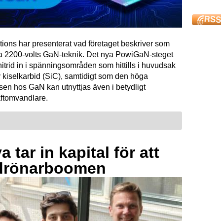
tions har presenterat vad företaget beskriver som
ta 2200-volts GaN-teknik. Det nya PowiGaN-steget
mnitrid in i spänningsområden som hittills i huvudsak
 kiselkarbid (SiC), samtidigt som den höga
sen hos GaN kan utnyttjas även i betydligt
raftomvandlare.
 tar in kapital för att
drönarboomen