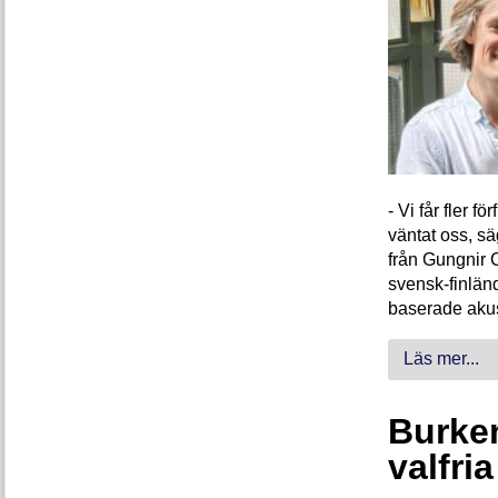
- Vi får fler 
väntat oss, s
från Gungnir 
svensk-finlän
baserade akus
Läs mer...
Burken
valfri