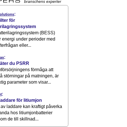
branschens experter
:
olutions
ilter för
erilagringssystem
atterilagringssystem (BESS)
r energi under perioder med
terfrågan eller...
:
as
äter du PSRR
försörjningens förmåga att
å störningar på matningen, är
ktig parameter som visar...
:
t
laddare för litiumjon
 av laddare kan kraftigt påverka
anda hos litiumjonbatterier
om de till skillnad...