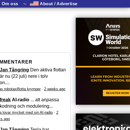
Om oss
⏦
About / Advertise
MMENTARER
Jan Tångring
Den aktiva flottan
är nu (22 juli) nere i tolv
on....
as robotaxiflotta krymper
·
2 weeks ago
freak
AI-radio
... att anpassa
kodning och modulering...
a lovar mycket med sin AI-radio
·
2
s ago
Jan Tångring
Tesla har