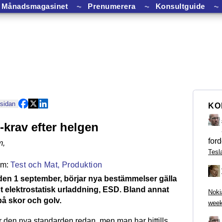
Månadsmagasinet
⏦
Prenumerera
⏦
Konsultguide
⏦
 sidan
KO
krav efter helgen
ford
m
,
Tesl
Test och Mat,
Produktion
en 1 september, börjar nya bestämmelser gälla
t elektrostatisk urladdning, ESD. Bland annat
Noki
på skor och golv.
week
r den nya standarden redan, men man har hittills