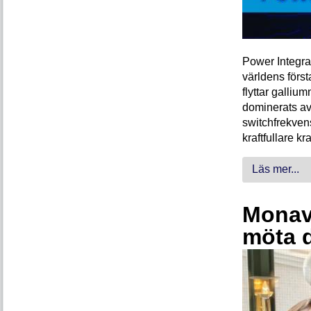
Power Integra
världens förs
flyttar galliu
dominerats av
switchfrekven
kraftfullare k
Läs mer...
Monava
möta 