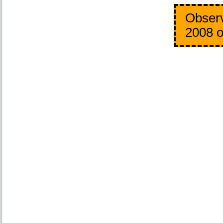
Observ
2008 o