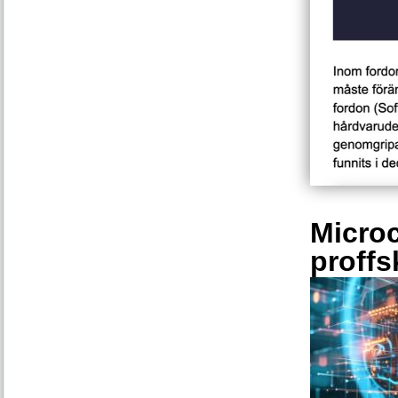
Microc
proffs