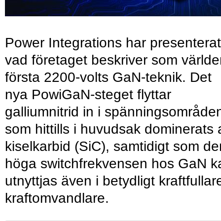
Power Integrations har presenterat
vad företaget beskriver som värld
första 2200-volts GaN-teknik. Det
nya PowiGaN-steget flyttar
galliumnitrid in i spänningsområde
som hittills i huvudsak dominerats 
kiselkarbid (SiC), samtidigt som de
höga switchfrekvensen hos GaN k
utnyttjas även i betydligt kraftfullar
kraftomvandlare.