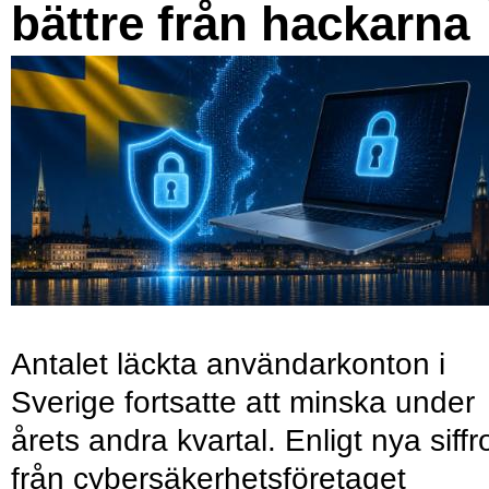
bättre från hackarna
Antalet läckta användarkonton i
Sverige fortsatte att minska under
årets andra kvartal. Enligt nya siffr
från cybersäkerhetsföretaget