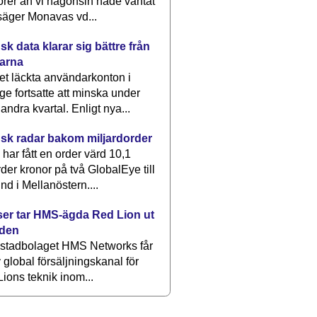
rer än vi någonsin hade väntat
säger Monavas vd...
k data klarar sig bättre från
arna
et läckta användarkonton i
ge fortsatte att minska under
 andra kvartal. Enligt nya...
sk radar bakom miljardorder
har fått en order värd 10,1
rder kronor på två GlobalEye till
nd i Mellanöstern....
er tar HMS-ägda Red Lion ut
lden
stadbolaget HMS Networks får
 global försäljningskanal för
ions teknik inom...