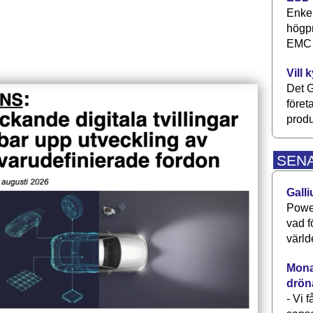
Enkel
högpr
EMC P
Vill 
Det G
föret
produ
SEN
Galli
Power
vad f
värld
Monav
drön
- Vi 