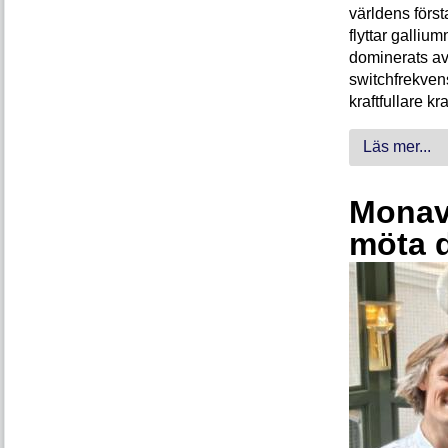
världens förs
flyttar galliu
dominerats av
switchfrekven
kraftfullare k
Läs mer...
Monava
möta 