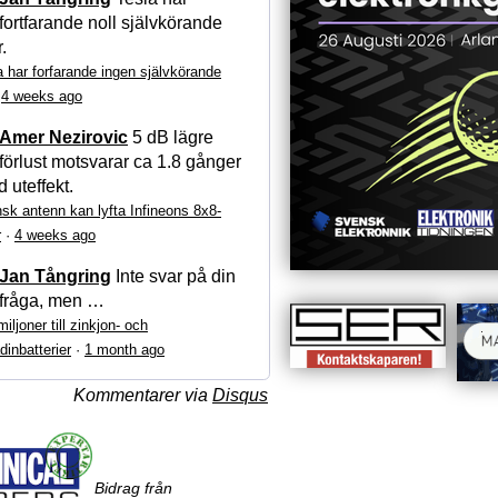
fortfarande noll självkörande
r.
a har forfarande ingen självkörande
·
4 weeks ago
Amer Nezirovic
5 dB lägre
förlust motsvarar ca 1.8 gånger
 uteffekt.
sk antenn kan lyfta Infineons 8x8-
r
·
4 weeks ago
Jan Tångring
Inte svar på din
fråga, men …
iljoner till zinkjon- och
dinbatterier
·
1 month ago
Kommentarer via
Disqus
Bidrag från