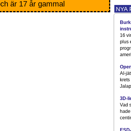
ch är 17 år gammal
NYA
Burke
inst
16 vi
plus
progr
ameri
Open
AI-jä
krets
Jalap
3D-li
Vad s
hade
centi
ESD-