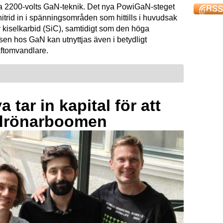
ta 2200-volts GaN-teknik. Det nya PowiGaN-steget
mnitrid in i spänningsområden som hittills i huvudsak
 kiselkarbid (SiC), samtidigt som den höga
sen hos GaN kan utnyttjas även i betydligt
raftomvandlare.
 tar in kapital för att
drönarboomen