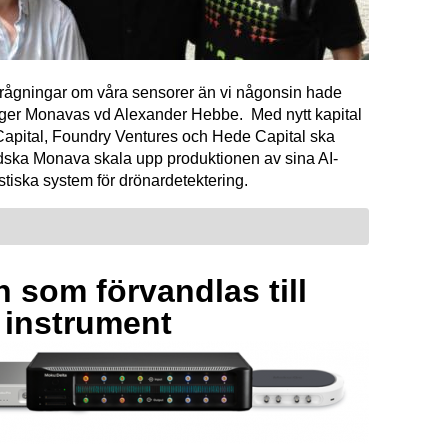
förfrågningar om våra sensorer än vi någonsin hade
äger Monavas vd Alexander Hebbe. Med nytt kapital
Capital, Foundry Ventures och Hede Capital ska
dska Monava skala upp produktionen av sina AI-
tiska system för drönardetektering.
 som förvandlas till
a instrument