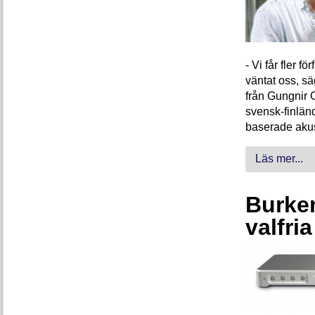
- Vi får fler 
väntat oss, s
från Gungnir 
svensk-finlän
baserade akus
Läs mer...
Burken
valfri