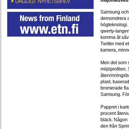
miljömedvet
Samsung och 
demonstrera a
högteknologi. 
qwerty-tangen
komma åt såv
Twitter med e
kamera, minne
Men det som sk
miljöprofilen.
återvinningsba
plast, baserad
bromerade fla
Samsung. Förut
Pappret i kart
procent återvu
bläck. Någon 
den från Spri