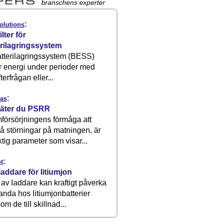
branschens experter
:
olutions
ilter för
erilagringssystem
atterilagringssystem (BESS)
r energi under perioder med
terfrågan eller...
:
as
äter du PSRR
försörjningens förmåga att
å störningar på matningen, är
ktig parameter som visar...
:
t
laddare för litiumjon
 av laddare kan kraftigt påverka
anda hos litiumjonbatterier
om de till skillnad...