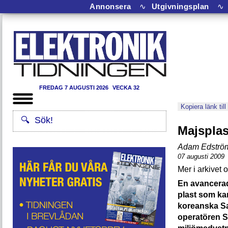
Annonsera
∿
Utgivningsplan
∿
FREDAG 7 AUGUSTI 2026
VECKA 32
Kopiera länk till
Majsplas
Adam Edströ
07 augusti 2009
En avancerad
plast som ka
koreanska S
operatören Sp