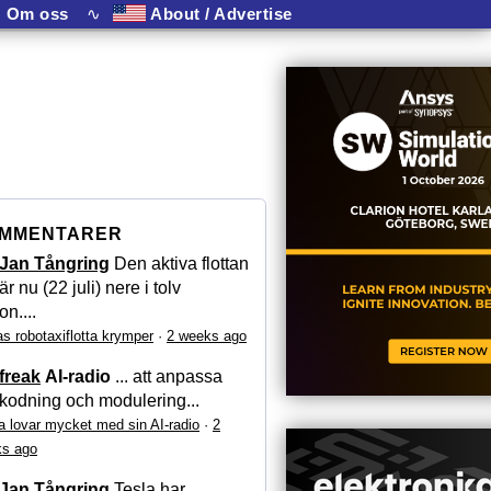
Om oss
∿
About / Advertise
MMENTARER
Jan Tångring
Den aktiva flottan
är nu (22 juli) nere i tolv
on....
as robotaxiflotta krymper
·
2 weeks ago
freak
AI-radio
... att anpassa
kodning och modulering...
a lovar mycket med sin AI-radio
·
2
s ago
Jan Tångring
Tesla har