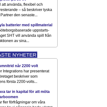
 att använda, flexibel och
esterande – så beskriver tyska
artner den senaste...
kyla batterier med spillmaterial
öteborgsbaserade upp­starts­
aget SHT vill använda spill från
ktionen av sina...
ASTE NYHETER
umnitrid når 2200 volt
 Integrations har presenterat
öretaget beskriver som
ens första 2200-volts...
a tar in kapital för att möta
arboomen
får fler förfrågningar om våra