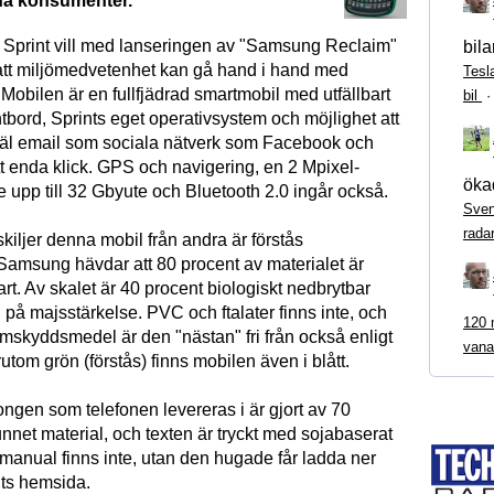
na konsumenter.
Sprint vill med lanseringen av "Samsung Reclaim"
bila
tt miljömedvetenhet kan gå hand i hand med
Tesl
Mobilen är en fullfjädrad smartmobil med utfällbart
bil
tbord, Sprints eget operativsystem och möjlighet att
äl email som sociala nätverk som Facebook och
tt enda klick. GPS och navigering, en 2 Mpixel-
ökad
 upp till 32 Gbyute och Bluetooth 2.0 ingår också.
Sven
rada
iljer denna mobil från andra är förstås
 Samsung hävdar att 80 procent av materialet är
rt. Av skalet är 40 procent biologiskt nedbrytbar
 på majsstärkelse. PVC och ftalater finns inte, och
120 m
mskyddsmedel är den "nästan" fri från också enligt
vana
om grön (förstås) finns mobilen även i blått.
ongen som telefonen levereras i är gjort av 70
nnet material, och texten är tryckt med sojabaserat
manual finns inte, utan den hugade får ladda ner
nts hemsida.