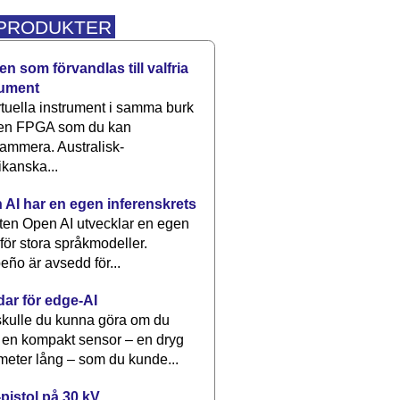
 PRODUKTER
n som förvandlas till valfria
rument
rtuella instrument i samma burk
 en FPGA som du kan
ammera. Australisk-
kanska...
 AI har en egen inferenskrets
tten Open AI utvecklar en egen
 för stora språkmodeller.
eño är avsedd för...
dar för edge-AI
kulle du kunna göra om du
 en kompakt sensor – en dryg
meter lång – som du kunde...
pistol på 30 kV