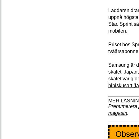
Laddaren drar 
uppnå högsta 
Star. Sprint s
mobilen.
Priset hos Spr
tvåårsabonn
Samsung är do
skalet. Japan
skalet var gj
hibiskusart (lä
Prenumerera 
magasin
.
Observ