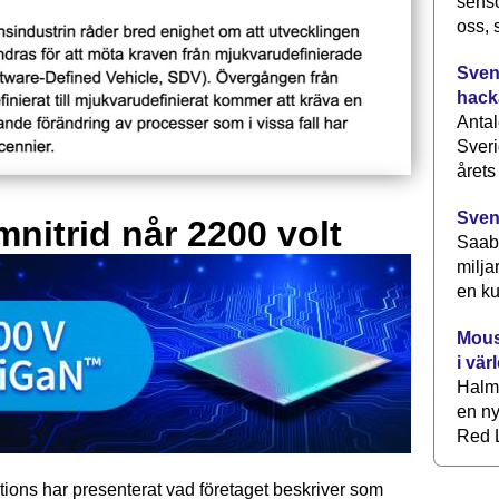
senso
oss, 
Svens
hack
Antal
Sveri
årets
Sven
mnitrid når 2200 volt
Saab 
milja
en ku
Mous
i vär
Halm
en ny
Red L
tions har presenterat vad företaget beskriver som