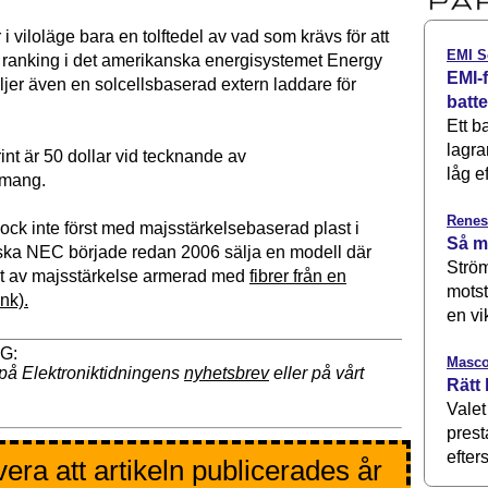
i viloläge bara en tolftedel av vad som krävs för att
EMI S
ranking i det amerikanska energisystemet Energy
EMI-f
äljer även en solcellsbaserad extern laddare för
batt
Ett b
lagra
int är 50 dollar vid tecknande av
låg ef
emang.
Renes
ck inte först med majsstärkelsebaserad plast i
Så m
ska NEC började redan 2006 sälja en modell där
Ström
ort av majsstärkelse armerad med
fibrer från en
motst
nk).
en vi
Masco
på Elektroniktidningens
nyhetsbrev
eller på vårt
Rätt 
Valet
prest
efters
era att artikeln publicerades år