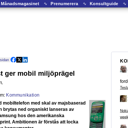
Månadsmagasinet
∿
Prenumerera
∿
Konsultguide
∿
 sidan
KO
t ger mobil miljöprägel
ford
m
,
Tesl
Kommunikation
 mobiltelefon med skal av majsbaserad
n brytas ned organiskt lanseras av
Noki
amsung hos den amerikanska
week
rint. Ambitionen är förstås att locka