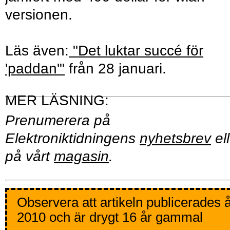
versionen.
Läs även:
"Det luktar succé för
'paddan'"
från 28 januari.
Prenumerera på
Elektroniktidningens
nyhetsbrev
ell
på vårt
magasin
.
Observera att artikeln publicerades 
2010 och är drygt 16 år gammal