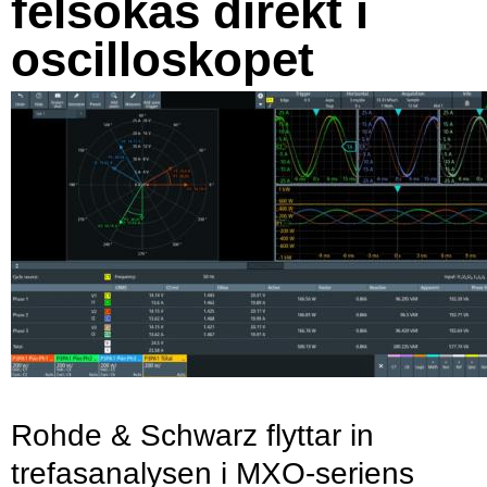
felsökas direkt i
oscilloskopet
Rohde & Schwarz flyttar in
trefasanalysen i MXO-seriens