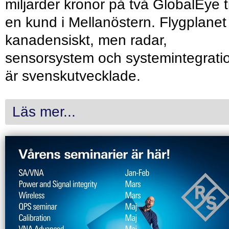
miljarder kronor på två GlobalEye ti
en kund i Mellanöstern. Flygplanet
kanadensiskt, men radar,
sensorsystem och systemintegrati
är svenskutvecklade.
Läs mer...