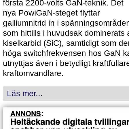
första 2200-volts GaN-teknik. Det
nya PowiGaN-steget flyttar
galliumnitrid in i spänningsområde
som hittills i huvudsak dominerats 
kiselkarbid (SiC), samtidigt som de
höga switchfrekvensen hos GaN k
utnyttjas även i betydligt kraftfullar
kraftomvandlare.
Läs mer...