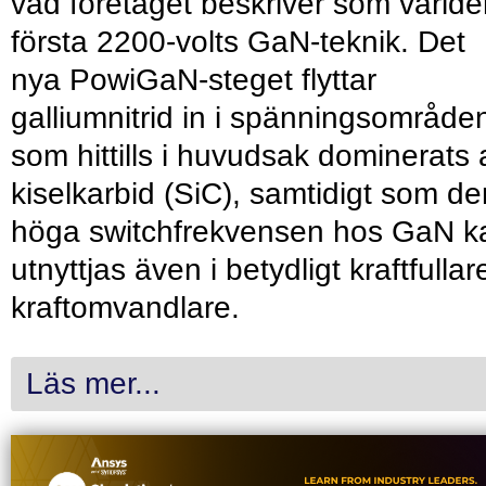
vad företaget beskriver som värld
första 2200-volts GaN-teknik. Det
nya PowiGaN-steget flyttar
galliumnitrid in i spänningsområde
som hittills i huvudsak dominerats 
kiselkarbid (SiC), samtidigt som de
höga switchfrekvensen hos GaN k
utnyttjas även i betydligt kraftfullar
kraftomvandlare.
Läs mer...