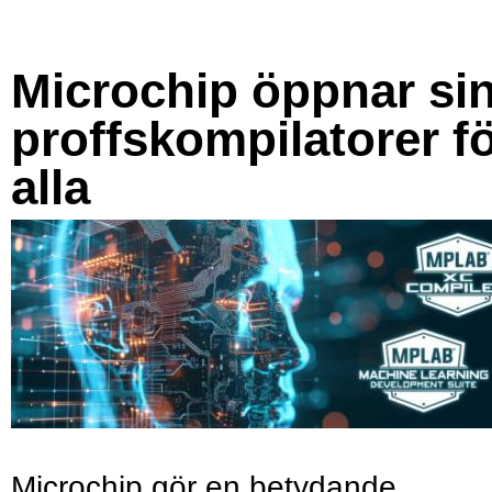
Microchip öppnar si
proffskompilatorer f
alla
Microchip gör en betydande