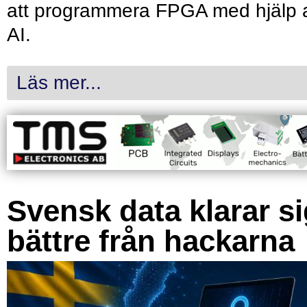
att programmera FPGA med hjälp 
AI.
Läs mer...
Svensk data klarar s
bättre från hackarna