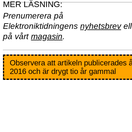
Prenumerera på
Elektroniktidningens
nyhetsbrev
ell
på vårt
magasin
.
Observera att artikeln publicerades 
2016 och är drygt tio år gammal