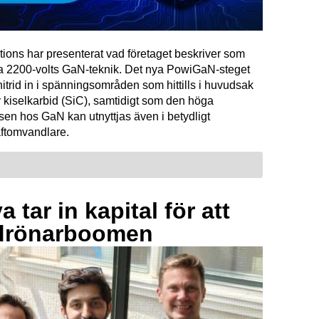
tions har presenterat vad företaget beskriver som
ta 2200-volts GaN-teknik. Det nya PowiGaN-steget
mnitrid in i spänningsområden som hittills i huvudsak
 kiselkarbid (SiC), samtidigt som den höga
sen hos GaN kan utnyttjas även i betydligt
raftomvandlare.
 tar in kapital för att
drönarboomen