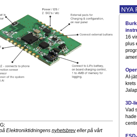
NYA
Burke
inst
16 vi
plus
progr
ameri
Open
AI-jä
krets
Jalap
3D-li
Vad s
hade
centi
på Elektroniktidningens
nyhetsbrev
eller på vårt
ESD-