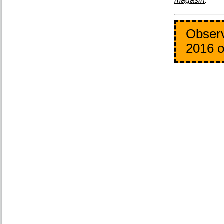
magasin
.
Observ
2016 o