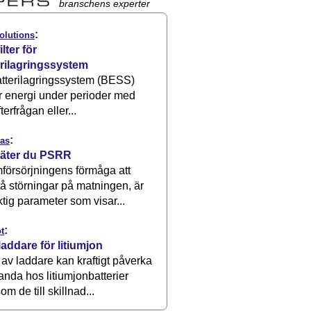
branschens experter
:
olutions
ilter för
erilagringssystem
atterilagringssystem (BESS)
r energi under perioder med
terfrågan eller...
:
as
äter du PSRR
försörjningens förmåga att
å störningar på matningen, är
ktig parameter som visar...
:
t
laddare för litiumjon
 av laddare kan kraftigt påverka
anda hos litiumjonbatterier
om de till skillnad...