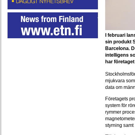
I februari l
sin produkt 
Barcelona. De
intelligens 
har företaget
Stockholmsför
mjukvara som 
data om männi
Företagets pr
system för rör
rymmer proces
magnetometer,
styrning samt 