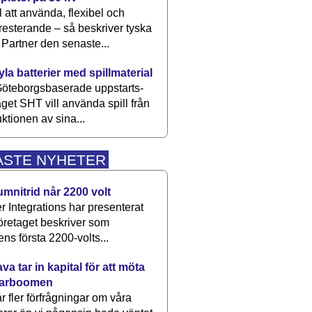
 att använda, flexibel och
esterande – så beskriver tyska
artner den senaste...
kyla batterier med spillmaterial
öteborgsbaserade upp­starts­
aget SHT vill använda spill från
ktionen av sina...
ASTE NYHETER
umnitrid når 2200 volt
 Integrations har presenterat
öretaget beskriver som
ens första 2200-volts...
a tar in kapital för att möta
arboomen
får fler förfrågningar om våra