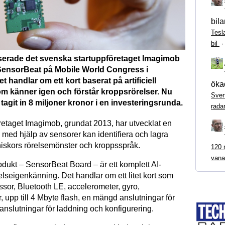
bila
Tesl
bil
anserade det svenska startuppföretaget Imagimob
SensorBeat på Mobile World Congress i
t handlar om ett kort baserat på artificiell
ökad
som känner igen och förstår kroppsrörelser. Nu
Sven
 tagit in 8 miljoner kronor i en investeringsrunda.
rada
etaget Imagimob, grundat 2013, har utvecklat en
med hjälp av sensorer kan identifiera och lagra
skors rörelsemönster och kroppsspråk.
120 m
vana
odukt – SensorBeat Board – är ett komplett AI-
elseigenkänning. Det handlar om ett litet kort som
sor, Bluetooth LE, accelerometer, gyro,
 upp till 4 Mbyte flash, en mängd anslutningar för
anslutningar för laddning och konfigurering.