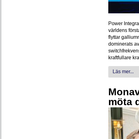
Power Integra
världens förs
flyttar galliu
dominerats av
switchfrekven
kraftfullare k
Läs mer...
Monava
möta 