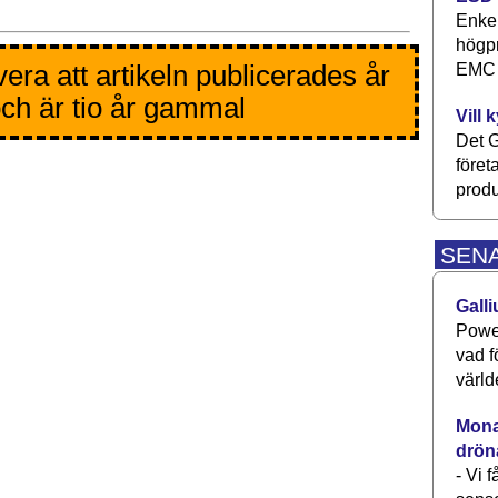
Enkel
högpr
era att artikeln publicerades år
EMC P
ch är tio år gammal
Vill 
Det G
föret
produ
SEN
Galli
Power
vad f
värld
Monav
drön
- Vi 