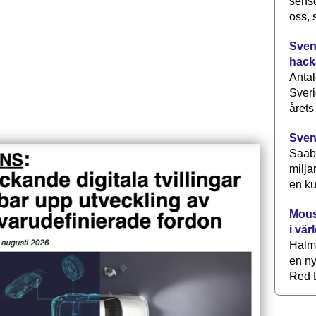
senso
oss, 
Svens
hack
Antal
Sveri
årets
Sven
Saab 
milja
en ku
Mous
i vär
Halm
en ny
Red L