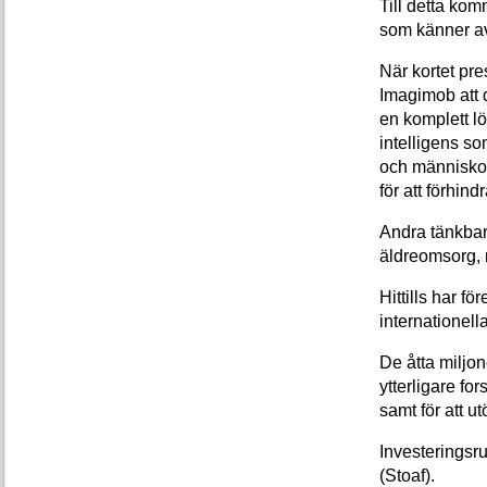
Till detta ko
som känner av
När kortet pr
Imagimob att de
en komplett lö
intelligens so
och människo
för att förhin
Andra tänkbar
äldreomsorg, r
Hittills har fö
internationella
De åtta miljon
ytterligare for
samt för att u
Investeringsr
(Stoaf).