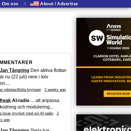
Om oss
⎍
About / Advertise
MMENTARER
Jan Tångring
Den aktiva flottan
är nu (22 juli) nere i tolv
on....
as robotaxiflotta krymper
·
2 weeks ago
freak
AI-radio
... att anpassa
kodning och modulering...
a lovar mycket med sin AI-radio
·
2
s ago
Jan Tångring
Tesla har