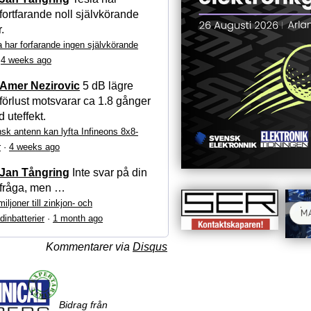
fortfarande noll självkörande
r.
a har forfarande ingen självkörande
·
4 weeks ago
Amer Nezirovic
5 dB lägre
förlust motsvarar ca 1.8 gånger
 uteffekt.
sk antenn kan lyfta Infineons 8x8-
r
·
4 weeks ago
Jan Tångring
Inte svar på din
fråga, men …
iljoner till zinkjon- och
dinbatterier
·
1 month ago
Kommentarer via
Disqus
Bidrag från