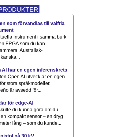
 PRODUKTER
n som förvandlas till valfria
rument
rtuella instrument i samma burk
 en FPGA som du kan
ammera. Australisk-
kanska...
 AI har en egen inferenskrets
tten Open AI utvecklar en egen
 för stora språkmodeller.
eño är avsedd för...
dar för edge-AI
kulle du kunna göra om du
 en kompakt sensor – en dryg
meter lång – som du kunde...
pistol på 30 kV