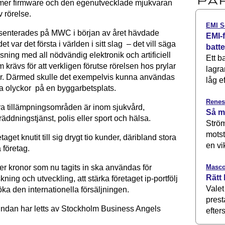
mmer firmware och den egenutvecklade mjukvaran
 rörelse.
EMI S
esenterades på MWC i början av året hävdade
EMI-f
t var det första i världen i sitt slag – det vill säga
batt
sning med all nödvändig elektronik och artificiell
Ett b
m krävs för att verkligen förutse rörelsen hos prylar
lagra
r. Därmed skulle det exempelvis kunna användas
låg ef
dra olyckor på en byggarbetsplats.
Renes
a tillämpningsområden är inom sjukvård,
Så m
äddningstjänst, polis eller sport och hälsa.
Ström
motst
retaget knutit till sig drygt tio kunder, däribland stora
en vi
 företag.
Masco
er kronor som nu tagits in ska användas för
Rätt 
skning och utveckling, att stärka företaget ip-portfölj
Valet
töka den internationella försäljningen.
prest
undan har letts av Stockholm Business Angels
efters