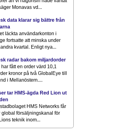
rer än vi någonsin hade väntat
säger Monavas vd...
k data klarar sig bättre från
arna
et läckta användarkonton i
ge fortsatte att minska under
 andra kvartal. Enligt nya...
sk radar bakom miljardorder
har fått en order värd 10,1
rder kronor på två GlobalEye till
nd i Mellanöstern....
er tar HMS-ägda Red Lion ut
lden
stadbolaget HMS Networks får
 global försäljningskanal för
ions teknik inom...