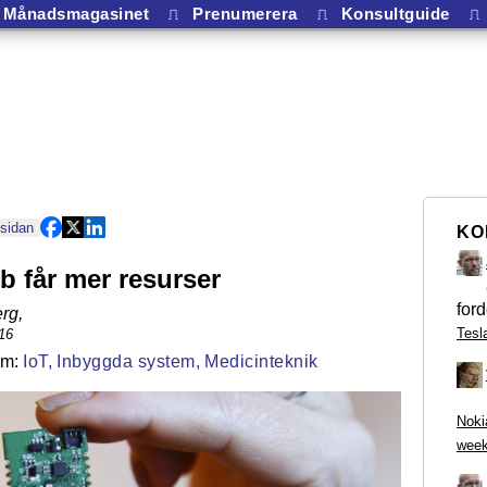
Månadsmagasinet
⎍
Prenumerera
⎍
Konsultguide
⎍
 sidan
KO
 får mer resurser
ford
rg
,
Tesl
16
IoT,
Inbyggda system,
Medicinteknik
Noki
week